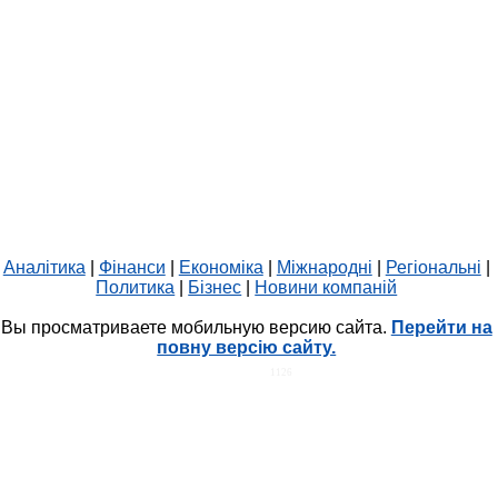
Аналітика
|
Фінанси
|
Економіка
|
Міжнародні
|
Регіональні
|
Политика
|
Бізнес
|
Новини компаній
Вы просматриваете мобильную версию сайта.
Перейти на
повну версію сайту.
HIT.UA
1126