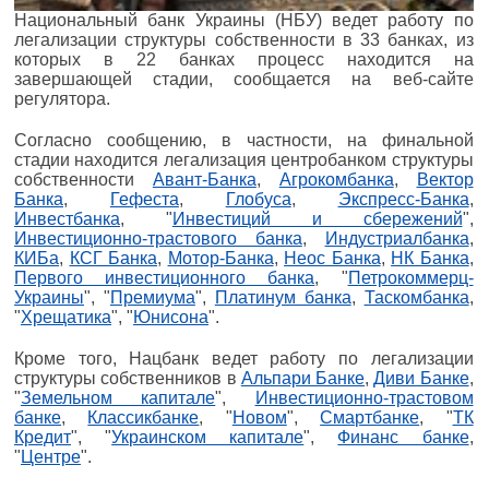
Национальный банк Украины (НБУ) ведет работу по
легализации структуры собственности в 33 банках, из
которых в 22 банках процесс находится на
завершающей стадии, сообщается на веб-сайте
регулятора.
Согласно сообщению, в частности, на финальной
стадии находится легализация центробанком структуры
собственности
Авант-Банка
,
Агрокомбанка
,
Вектор
Банка
,
Гефеста
,
Глобуса
,
Экспресс-Банка
,
Инвестбанка
, "
Инвестиций и сбережений
",
Инвестиционно-трастового банка
,
Индустриалбанка
,
КИБа
,
КСГ Банка
,
Мотор-Банка
,
Неос Банка
,
НК Банка
,
Первого инвестиционного банка
, "
Петрокоммерц-
Украины
", "
Премиума
",
Платинум банка
,
Таскомбанка
,
"
Хрещатика
", "
Юнисона
".
Кроме того, Нацбанк ведет работу по легализации
структуры собственников в
Альпари Банке
,
Диви Банке
,
"
Земельном капитале
",
Инвестиционно-трастовом
банке
,
Классикбанке
, "
Новом
",
Смартбанке
, "
ТК
Кредит
", "
Украинском капитале
",
Финанс банке
,
"
Центре
".