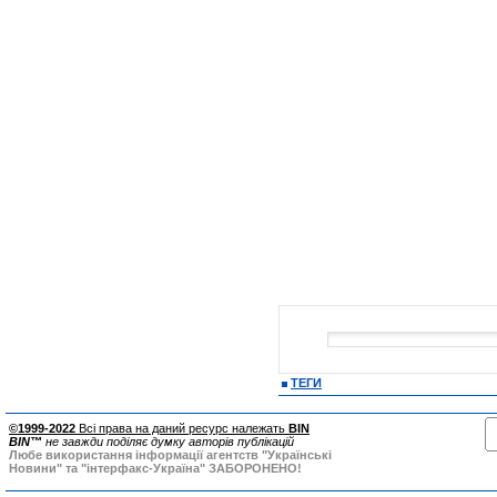
ТЕГИ
©1999-2022
Всі права на даний ресурс належать
BIN
BIN™
не завжди поділяє думку авторів публікацій
Любе використання інформації агентств "Українські
Новини" та "інтерфакс-Україна" ЗАБОРОНЕНО!