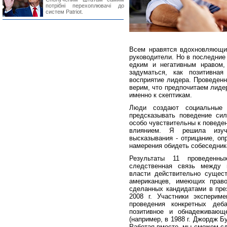
потрібні перехоплювачі до
систем Patriot.
Всем нравятся вдохновляющи
руководители. Но в последние
едким и негативным нравом, 
задуматься, как позитивна
восприятие лидера. Проведен
верим, что предпочитаем лидер
именно к скептикам.
Люди создают социальные 
предсказывать поведение си
особо чувствительны к поведе
влиянием. Я решила изуч
высказывания - отрицание, оп
намерения обидеть собеседника
Результаты 11 проведенны
следственная связь между 
власти действительно сущес
американцев, имеющих право
сделанных кандидатами в пре
2008 г. Участники эксперим
проведения конкретных де
позитивное и обнадеживающ
(например, в 1988 г. Джордж 
Работая вместе, мы сможем сд