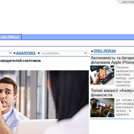
реєстр
 про BIN.ua
ПРЕС-РЕЛІЗИ
АНАЛІТИКА
Автономність та батар
оводителей-скептиков
флагманів Apple iPhone
Питання
залишає
ключових 
вибору суч
пристрою
сегмента.
Тилові вакансії «Азову
фінансистів
Ця тилова в
для кандида
виконувати 
звʼязку із
здоровʼя.