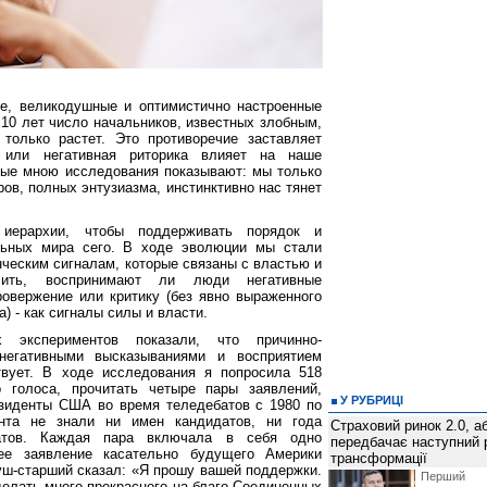
е, великодушные и оптимистично настроенные
 10 лет число начальников, известных злобным,
только растет. Это противоречие заставляет
я или негативная риторика влияет на наше
ные мною исследования показывают: мы только
ов, полных энтузиазма, инстинктивно нас тянет
иерархии, чтобы поддерживать порядок и
льных мира сего. В ходе эволюции мы стали
нческим сигналам, которые связаны с властью и
ить, воспринимают ли люди негативные
ровержение или критику (без явно выраженного
) - как сигналы силы и власти.
х экспериментов показали, что причинно-
негативными высказываниями и восприятием
твует. В ходе исследования я попросила 518
 голоса, прочитать четыре пары заявлений,
У РУБРИЦІ
зиденты США во время теледебатов с 1980 по
ента не знали ни имен кандидатов, ни года
Страховий ринок 2.0, а
батов. Каждая пара включала в себя одно
передбачає наступний 
ее заявление касательно будущего Америки
трансформації
Буш-старший сказал: «Я прошу вашей поддержки.
Перш
елать много прекрасного на благо Соединенных