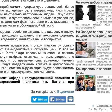
оторые лежат в основе этого феномена.
Чи може доброта завад
астрой самим лидерам чувствовать себя более
Напевно, в
бути добр
ю экспериментов, в которых участники играли
приємно, 
ли нейтрально настроенных людей. Результаты
успіху у жи
ительно чувствовали себя сильнее и увереннее,
доброта 
пп, хотя сам факт негативного высказывания не
ставити інт
на перше місце? Хіба
тентности в обсуждаемой области.
самопожертви?
оведения особенно актуальна в цифровую эпоху:
На Западе все чаще зв
 происходит удаленно и в текстовом формате,
введению четырехднев
 когда-либо, влияет на наше восприятие.
недели
В последн
ожет показаться, что критическая риторика -
несколь
нт взаимодействия с окружающими. И все же
компаний
ми. Хотя люди способны изначально принять
сотрудник
отдыхать т
огут выбрать скептика на роль лидера вне
но можно ли
тности, со временем они, возможно, изменят
такой схемой будущее и 
 будут поддерживать критика в долгосрочной
практика станет общеприня
шного негатива окружающие будут воспринимать
Как правильно завести
ного и нерассудительного человека.
роман
Если у 
цент кафедры государственной политики в
романтиче
дарственной политики им. Баттена при
коллеге, б
Вот нескол
которые с
За матеріалами:
Ведомости
внимание.
«
Серпень 2
Пн
Вт
Ср
Чт
П