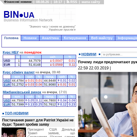
Фінансові новини
|
08.08.26
|
18:17
|
RSS
|
мапа сайту
"Згаяного часу і конем не доженеш"
Українське прислів'я
Головна
Новини
Аналітика
Котирування
Веб-майстру
Інформація
Курс НБУ
на
понеділок
НОВИНИ
за
курс
uah
%
USD
1
44,7579
0,0047
0,01
Почему люди предпочитают рук
EUR
1
51,6148
0,0569
0,11
22:59 22.03.2019
|
Курс обміну валют
на
вчора
, 09:48
куп.
uah
%
прод.
uah
%
USD
44,4784
0,01
0,01
44,9448
0,01
0,02
EUR
51,2752
0,03
0,06
51,9080
0,01
0,01
Міжбанківський ринок
на
вчора
, 17:01
куп.
uah
%
прод.
uah
%
USD
44,7500
0,05
0,11
44,7800
0,04
0,09
EUR
51,7399
0,13
0,25
51,7612
0,12
0,23
ТОП-НОВИНИ
Постачання ракет для Patriot Україні не
буде: Трамп зробив заяву
Президент США Дональд
Трамп заявив, що
Сполученим Штатам самим