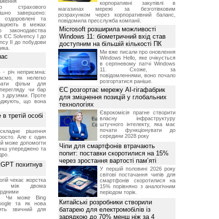
аження
корпоративні закупівлі в
ого страхового
магазинах мережі за безготівковим
ішно завершено:
розрахунком через корпоративний баланс,
и оздоровлені та
повідомила пресслужба компанії.
працюють в межах
Microsoft розширила можливості
о законодавства
Windows 11: біометричний вхід став
в ЄС Solvency I до
ncy II до побудови
доступним на більшій кількості ПК
ика.
Ми вже писали про оновлення
нас
Windows Hello, яке очікується
в серпневому патчі Windows
11. Схоже, за
 - річ неприємна:
повідомленнями, воно почало
аємо, як нелегко
розгортатися раніше.
рати фільм для
ЄС розгортає мережу AI-гігафабрик
 перегляду чи бар
і з друзями. Проте
для зміцнення позицій у глобальних
рджують, що вона
технологіях
Єврокомісія прагне створити
 в третій особі
власну інфраструктуру
штучного інтелекту, яка має
почати функціонувати до
складне рішення
середини 2028 року
росто. Але є один
ий може допомогти
Чіпи для смартфонів втрачають
нш упереджено та
попит: поставки скоротилися на 15%
дро.
через зростання вартості пам’яті
atGPT похитнув
У першій половині 2026 року
світові постачання чипів для
огій чекає жорстка
смартфонів скоротилися на
ція між двома
15% порівняно з аналогічним
ярдними
періодом торік.
и. Чи може Bing
Китайські розробники створили
oogle та як нова
батарею для електромобілів із
нить звичний для
зарядкою до 70% менш ніж за 4