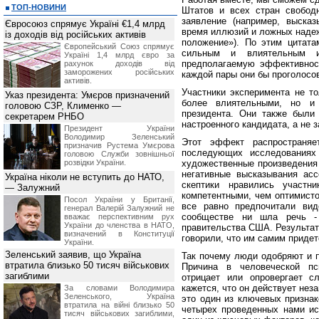
ТОП-НОВИНИ
Штатов и всех стран свободн
заявление (например, выска
Євросоюз спрямує Україні €1,4 млрд
время иллюзий и ложных надеж
із доходів від російських активів
положение»). По этим цитата
Європейський Союз спрямує
сильным и влиятельным и
Україні 1,4 млрд євро за
предполагаемую эффективност
рахунок доходів від
заморожених російських
каждой пары они бы проголосо
активів.
Участники эксперимента не то
Указ президента: Умєров призначений
более влиятельными, но и
головою СЗР, Клименко —
президента. Они также были 
секретарем РНБО
настроенного кандидата, а не з
Президент України
Володимир Зеленський
Этот эффект распространя
призначив Pустема Умєрова
последующих исследованиях
головою Служби зовнішньої
розвідки України.
художественные произведения 
негативные высказывания асс
Україна ніколи не вступить до НАТО,
скептики нравились участ
— Залужний
компетентными, чем оптимисто
Посол України у Британії,
все равно предпочитали вид
генерал Валерій Залужний не
сообществе ни шла речь -
вважає перспективним рух
України до членства в НАТО,
правительства США. Результат
визначений в Конституції
говорили, что им самим придет
України.
Зеленський заявив, що Україна
Так почему люди одобряют и 
втратила близько 50 тисяч військових
Причина в человеческой пси
загиблими
отрицает или опровергает с
кажется, что он действует нез
За словами Володимира
Зеленського, Україна
это один из ключевых признак
втратила на війні близько 50
четырех проведенных нами ис
тисяч військових загиблими,