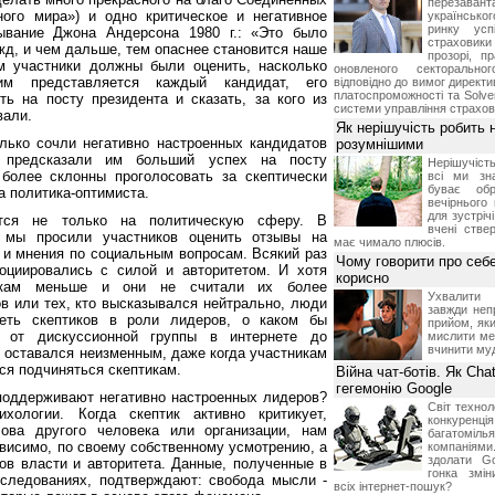
перезавант
ого мира») и одно критическое и негативное
українськ
ринку усп
зывание Джона Андерсона 1980 г.: «Это было
страховик
д, и чем дальше, тем опаснее становится наше
прозорі, 
м участники должны были оценить, насколько
оновленого секторальног
м представляется каждый кандидат, его
відповідно до вимог директи
платоспроможності та Solve
ь на посту президента и сказать, за кого из
системи управління страхов
вали.
Як нерішучість робить 
лько сочли негативно настроенных кандидатов
розумнішими
 предсказали им больший успех на посту
Нерішучість
более склонны проголосовать за скептически
всі ми зн
буває об
а политика-оптимиста.
вечірнього
для зустріч
ется не только на политическую сферу. В
вчені стве
 мы просили участников оценить отзывы на
має чимало плюсів.
и мнения по социальным вопросам. Всякий раз
Чому говорити про себе
оциировались с силой и авторитетом. И хотя
корисно
никам меньше и они не считали их более
Ухвалити 
в или тех, кто высказывался нейтрально, люди
завжди неп
еть скептиков в роли лидеров, о каком бы
прийом, як
 от дискуссионной группы в интернете до
мислити ме
вчинити му
 оставался неизменным, даже когда участникам
ся подчиняться скептикам.
Війна чат-ботів. Як Ch
гегемонію Google
поддерживают негативно настроенных лидеров?
Світ технол
хологии. Когда скептик активно критикует,
конкурен
лова другого человека или организации, нам
багатоміль
ависимо, по своему собственному усмотрению, а
компаніям
здолати G
ов власти и авторитета. Данные, полученные в
гонка змі
следованиях, подтверждают: свобода мысли -
всіх інтернет-пошук?