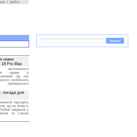
ація
|
ввійти
ея нових
 18 Pro Max
 автономності
ться одним із
чинників під час
асного мобільного
 преміального
»: посади для
акансія підходить
тів, що не можуть
бойові завдання у
 віком чи станом