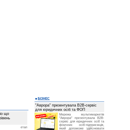
БІЗНЕС
"Аврора" презентувала B2B-сервіс
для юридичних осіб та ФОП
бо що
Мережа мультимаркетів
рівень
"Аврора" презентувала B2B-
сервіс для юридичних осіб та
фізичних осіб-підприємців,
ий етап
який допоможе здійснювати