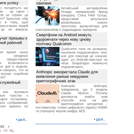
ити успіху
хвилини
сі погодяться, що
Китайський автовиробник
им - це гарно і
Hongqi, преміальний бренд
але чи сприяє це
концерну China FAW Group,
тті? Зрештою, хіба
представив результати
не в тому, щоб
випробувань нового
ереси інших людей
прототипу акумулятора для
 це не вимагає
електромобілів із надшвидкою зарядкою.
Смартфони на Android можуть
учат призывы к
здорожчати через нову цінову
ной рабочей
політику Qualcomm
Qualcomm поки не розкрила,
ее время сразу
наскільки подорожчають чіпи,
ко западных
але для покупців це означає
 предоставили
одне: усі Android-пристрої на
ам возможность
чіпах Snapdragon неминуче
ри дня в неделю,
подорожчають.
 говорить, что за
Anthropic використала Claude для
вскоре подобная
виявлення раніше невідомих
той?
криптографічних атак
 служебный
Компанія Anthropic
повідомила, що її модель
вас возникло
Claude Mythos Preview
ское чувство к
допомогла знайти нові
удьте осторожны.
способи атак на два
ько соображений,
криптографічні алгоритми -
тоит принять во
постквантову схему цифрового підпису HAWK
та спрощену версію шифру AES.
•
далі...
•
далі...
026 »
т
Сб
Нд