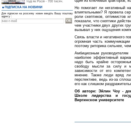
один из ключевых факторов, к
тоді як Росія - 700 тисяч.
ПІДПИСКА НА НОВИНИ
Но помогает ли негативный н
влиятельными? Я провела сери
Для підписки на розсилку новин введіть Вашу поштову
роли скептиков, оптимистов и
адресу :
показали, что скептики действ
чем участники двух других гру
вызывал у них ощущения компе
Связь власти и негативного п
огромная часть коммуникации
поэтому риторика сильнее, чем
Амбициозным руководителям м
наиболее эффективный вариа
надо быть крайне осторожны
свободу мысли за силу и м
зависимости от его компетен
мнение. Также люди вряд ли
перспективе, ведь из-за спло
его как слишком раздражитель
Об авторе: Эйлин Чоу - до
Школе лидерства и госу
Виргинском университете