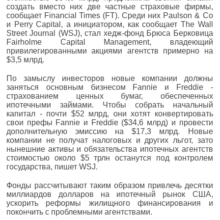
создать вместо них две частные страховые фирмы,
сообщает Financial Times (FT). Среди них Paulson & Co
и Perry Capital, а инициатором, как сообщает The Wall
Street Journal (WSJ), стал хедж-фонд Брюса Берковица
Fairholme Capital Management, владеющий
привилегированными акциями агентств примерно на
$3,5 млрд.
По замыслу инвесторов новые компании должны
заняться основным бизнесом Fannie и Freddie -
страхованием ценных бумаг, обеспеченных
ипотечными займами. Чтобы собрать начальный
капитал - почти $52 млрд, они хотят конвертировать
свои префы Fannie и Freddie ($34,6 млрд) и провести
дополнительную эмиссию на $17,3 млрд. Новые
компании не получат налоговых и других льгот, зато
нынешние активы и обязательства ипотечных агентств
стоимостью около $5 трлн останутся под контролем
государства, пишет WSJ.
Фонды рассчитывают таким образом привлечь десятки
миллиардов долларов на ипотечный рынок США,
ускорить реформы жилищного финансирования и
покончить с проблемными агентствами.