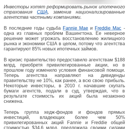
Инвесторы хотят реформировать рынок ипотечного
страхования
США
, заменив национализированные
агентства частными компаниями.
В последние годы судьба
Fannie Mae
и
Freddie Mac
-
одна из главных проблем Вашингтона. Ее неверное
решение может угрожать восстановлению жилищного
рынка и экономики США в целом, потому что агентства
гарантируют 85% новых ипотечных займов.
В кризис правительство предоставило агентствам $188
млрд, приобретя привилегированные акции, но в
прошлом году изменило условия финансовой помощи.
Теперь агентства направляют на дивиденды
правительству не 10%, как ранее, а всю свою прибыль.
Некоторые инвесторы, в 2010 г. начавшие скупать
бумаги агентств, подали в суд, утверждая, что в
результате стоимость их акций была незаконно
снижена.
Теперь группа хедж-фондов и фондов прямых
инвестиций, владеющих более чем 50%
привилегированных акций Fannie и Freddie общей
стоимостью $34,6 млрд, предложила своими силами