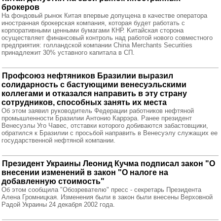
брокеров
На фондовый рынок Китая впервые допущена в качестве оператора
иностранная брокерская компания, которая будет работать с
корпоративными ценными бумагами КНР. Kитайская сторона
осуществляет финансовый контроль над работой нового совместного
предприятия: голландской компании China Merchants Securities
принадлежит 30% уставного капитала в СП.
Профсоюз нефтяников Бразилии выразил
солидарность с бастующими венесуэльскими
коллегами и отказался направить в эту страну
сотрудников, способных занять их места
Об этом заявил руководитель Федерации работников нефтяной
промышленности Бразилии Антонио Каррэра. Ранее президент
Венесуэлы Уго Чавес, отставки которого добиваются забастовщики,
обратился к Бразилии с просьбой направить в Венесуэлу служащих ее
государственной нефтяной компании.
Президент Украины Леонид Кучма подписал закон "О
внесении изменений в закон "О налоге на
добавленную стоимость"
Об этом сообщила "Обозревателю" пресс - секретарь Президента
Алена Громницкая. Изменения были в закон были внесены Верховной
Радой Украины 24 декабря 2002 года.