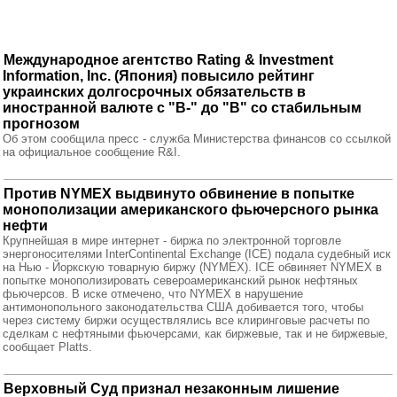
Международное агентство Rating & Investment
Information, Inc. (Япония) повысило рейтинг
украинских долгосрочных обязательств в
иностранной валюте с "В-" до "В" со стабильным
прогнозом
Об этом сообщила пресс - служба Министерства финансов со ссылкой
на официальное сообщение R&I.
Против NYMEX выдвинуто обвинение в попытке
монополизации американского фьючерсного рынка
нефти
Крупнейшая в мире интернет - биржа по электронной торговле
энергоносителями InterContinental Exchange (ICE) подала судебный иск
на Нью - Йоркскую товарную биржу (NYMEX). ICE обвиняет NYMEX в
попытке монополизировать североамериканский рынок нефтяных
фьючерсов. В иске отмечено, что NYMEX в нарушение
антимонопольного законодательства США добивается того, чтобы
через систему биржи осуществлялись все клиринговые расчеты по
сделкам с нефтяными фьючерсами, как биржевые, так и не биржевые,
сообщает Platts.
Верховный Суд признал незаконным лишение