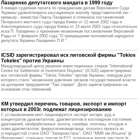
Лазаренко депутатского мандата в 1999 году
8 января судебная палата по гражданским делам Верховного Суда
Украины удовлетворила кассационную жалобу представителей экс -
премьер - министра Павла Лазаренко и отменила постановления
Печерского местного суда города Киева от 12 июня 2002 года и
Апелляционного суда города Киева от 23 июля 2002 года относительно
иска П. Лазаренко о признании незаконным постановления Верховной
Рады от 7 февраля 2002 года "О прекращении полномочий народного
депутата Украины Лазаренко П.И.".
ICSID зарегистрировал иск литовской фирмы "Tokios
Tokeles" против Украины
Международный центр решения инвестиционных споров "International
Centre for Settlement of Investment Disputes" (ICSID) зарегистрировал
иск литовской фирмы "Tokios Tokeles" против Украины, поводом для
которого стало "незаконное давление органов государственной власти
на дочернее предприятие "Такі справи". Дело зарегистрировано на
основании этих обвинений.
КМ утвердил перечень товаров, экспорт и импорт
которых в 2003г. подлежат лицензированию
C установлением квот лицензируется экспорт янтаря, руд и
концентратов драгметаллов, драгметаллов в коллоидном состоянии,
драгкамней, необработанных золота, серебра, платины, отходов и
лома драгметаллов; ферросиликомарганца, плоского проката из
углеродистой стали ОАО "Запорожсталь", ОАО "ММК им.Ильича" (в
Индонезию), стальных тросов (в ЕС), отдельных видов текстиля (в