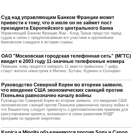
Суд над управляющим Банком Франции может
привести к тому, что в июле он не займет пост
президента Европейского центрального банка
Управляющий Банком Франции Жан - Клод Трише предстал перед
судом в связи с предполагаемым его участием в крупнейшем
банковском скандале в истории страны.
ОАО "Московская городская телефонная сеть" (МГТС)
введет в 2003 году 11-значные телефонные номера
Первыми, кому придется набирать 11 вместо привычных 7 цифр,
станут жители новостроек в Митино, Бутово, Куркино и Солнцево.
Руководство Северной Кореи во вторник заявило,
что введение США экономических санкций против
Пхеньяна равнозначно началу войны
Руководство Северной Кореи во вторник заявило, что введение США
экономических санкций против Пхеньяна равнозначно началу войны и
что Вашингтону следует прибегнуть к дипломатическим приемам для
урегулирования кризиса, возникшего в связи развитием КНДР
программ по ядерной энергетике.
Konica и Minolta объединяются против Sony и Canon