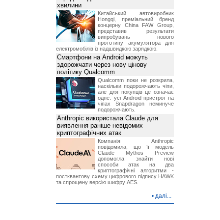
хвилини
Китайський автовиробник
Hongqi, преміальний бренд
концерну China FAW Group,
представив результати
випробувань нового
прототипу акумулятора для
електромобілів із надшвидкою зарядкою.
Смартфони на Android можуть
здорожчати через нову цінову
політику Qualcomm
Qualcomm поки не розкрила,
наскільки подорожчають чіпи,
але для покупців це означає
одне: усі Android-пристрої на
чіпах Snapdragon неминуче
подорожчають.
Anthropic використала Claude для
виявлення раніше невідомих
криптографічних атак
Компанія Anthropic
повідомила, що її модель
Claude Mythos Preview
допомогла знайти нові
способи атак на два
криптографічні алгоритми -
постквантову схему цифрового підпису HAWK
та спрощену версію шифру AES.
•
далі...