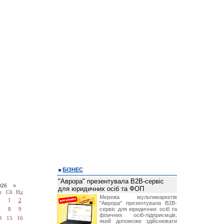
БІЗНЕС
"Аврора" презентувала B2B-сервіс
026 »
для юридичних осіб та ФОП
т
Сб
Нд
Мережа мультимаркетів
1
2
"Аврора" презентувала B2B-
сервіс для юридичних осіб та
7
8
9
фізичних осіб-підприємців,
4
15
16
який допоможе здійснювати