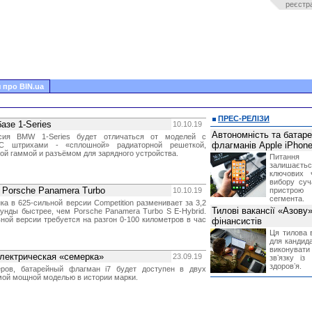
реєстр
 про BIN.ua
ПРЕС-РЕЛІЗИ
азе 1-Series
10.10.19
Автономність та батар
рсия BMW 1-Series будет отличаться от моделей с
флагманів Apple iPhone
С штрихами - «сплошной» радиаторной решеткой,
ой гаммой и разъёмом для зарядного устройства.
Питання
залишає
ключових 
вибору суч
 Porsche Panamera Turbo
10.10.19
пристрою
сегмента.
а в 625-сильной версии Competition разменивает за 3,2
Тилові вакансії «Азову
кунды быстрее, чем Porsche Panamera Turbo S E-Hybrid.
ной версии требуется на разгон 0-100 километров в час
фінансистів
Ця тилова в
для кандида
виконувати 
ектрическая «семерка»
23.09.19
звʼязку із
здоровʼя.
ров, батарейный флагман i7 будет доступен в двух
мой мощной моделью в истории марки.