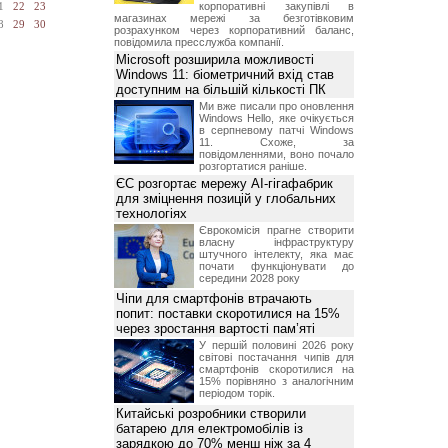
корпоративні закупівлі в
1
22
23
магазинах мережі за безготівковим
8
29
30
розрахунком через корпоративний баланс,
повідомила пресслужба компанії.
Microsoft розширила можливості
Windows 11: біометричний вхід став
доступним на більшій кількості ПК
Ми вже писали про оновлення
Windows Hello, яке очікується
в серпневому патчі Windows
11. Схоже, за
повідомленнями, воно почало
розгортатися раніше.
ЄС розгортає мережу AI-гігафабрик
для зміцнення позицій у глобальних
технологіях
Єврокомісія прагне створити
власну інфраструктуру
штучного інтелекту, яка має
почати функціонувати до
середини 2028 року
Чіпи для смартфонів втрачають
попит: поставки скоротилися на 15%
через зростання вартості пам’яті
У першій половині 2026 року
світові постачання чипів для
смартфонів скоротилися на
15% порівняно з аналогічним
періодом торік.
Китайські розробники створили
батарею для електромобілів із
зарядкою до 70% менш ніж за 4