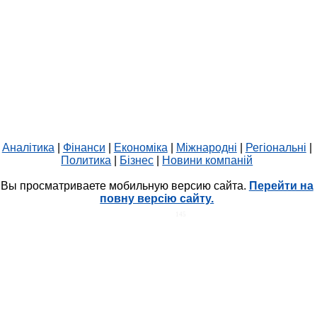
Аналітика
|
Фінанси
|
Економіка
|
Міжнародні
|
Регіональні
|
Политика
|
Бізнес
|
Новини компаній
Вы просматриваете мобильную версию сайта.
Перейти на
повну версію сайту.
HIT.UA
145