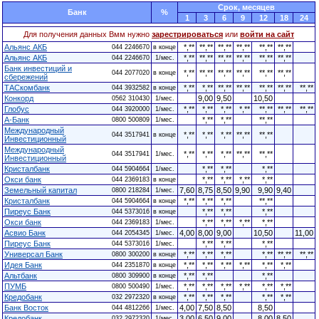
Cрок, месяцев
Банк
%
1
3
6
9
12
18
24
Для получения данных Вмм нужно
зарестрироваться
или
войти на сайт
Альянс АКБ
*,**
**,**
**,**
**,**
**,**
**,**
044 2246670
в конце
Альянс АКБ
*,**
**,**
**,**
**,**
**,**
**,**
044 2246670
1/мес.
Банк инвестиций и
*,**
**,**
**,**
**,**
**,**
**,**
044 2077020
в конце
сбережений
ТАСкомбанк
*,**
*,**
**,**
**,**
**,**
**,**
**,**
044 3932582
в конце
Конкорд
9,00
9,50
10,50
0562 310430
1/мес.
Глобус
*,**
*,**
*,**
*,**
**,**
**,**
**,**
044 3920000
1/мес.
А-Банк
*,**
*,**
**,**
0800 500809
1/мес.
Международный
*,**
*,**
*,**
**,**
**,**
044 3517941
в конце
Инвестиционный
Международный
*,**
*,**
*,**
**,**
**,**
044 3517941
1/мес.
Инвестиционный
Кристалбанк
*,**
*,**
*,**
044 5904664
1/мес.
Окси банк
*,**
*,**
*,**
*,**
044 2369183
в конце
Земельный капитал
7,60
8,75
8,50
9,90
9,90
9,40
0800 218284
1/мес.
Кристалбанк
*,**
*,**
*,**
**,**
044 5904664
в конце
Пиреус Банк
*,**
*,**
*,**
044 5373016
в конце
Окси банк
*,**
*,**
*,**
*,**
044 2369183
1/мес.
Асвио Банк
4,00
8,00
9,00
10,50
11,00
044 2054345
1/мес.
Пиреус Банк
*,**
*,**
*,**
044 5373016
1/мес.
Универсал Банк
*,**
*,**
*,**
*,**
**,**
**,**
0800 300200
в конце
Идея Банк
*,**
*,**
*,**
*,**
*,**
*,**
044 2351870
в конце
Альтбанк
*,**
*,**
*,**
0800 309900
в конце
ПУМБ
*,**
*,**
*,**
*,**
*,**
*,**
0800 500490
1/мес.
Кредобанк
*,**
*,**
*,**
*,**
*,**
032 2972320
в конце
Банк Восток
4,00
7,50
8,50
8,50
044 4812266
1/мес.
Кредобанк
3,00
6,50
9,00
8,00
8,50
032 2972320
1/мес.