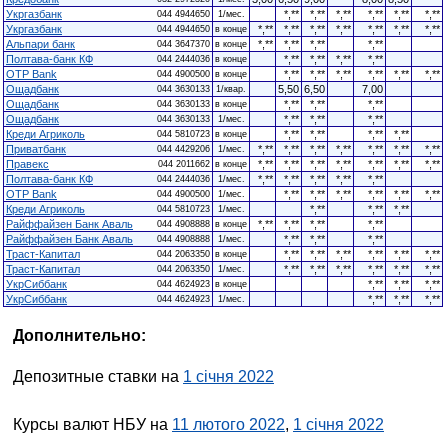
Укргазбанк
*,**
*,**
*,**
*,**
*,**
*,**
044 4944650
1/мес.
Укргазбанк
*,**
*,**
*,**
*,**
*,**
*,**
*,**
044 4944650
в конце
Альпари банк
*,**
*,**
*,**
*,**
044 3647370
в конце
Полтава-банк КФ
*,**
*,**
*,**
*,**
044 2444036
в конце
OTP Bank
*,**
*,**
*,**
*,**
*,**
*,**
044 4900500
в конце
Ощадбанк
5,50
6,50
7,00
044 3630133
1/квар.
Ощадбанк
*,**
*,**
*,**
044 3630133
в конце
Ощадбанк
*,**
*,**
*,**
044 3630133
1/мес.
Креди Агриколь
*,**
*,**
*,**
*,**
044 5810723
в конце
Приватбанк
*,**
*,**
*,**
*,**
*,**
*,**
*,**
044 4429206
1/мес.
Правекс
*,**
*,**
*,**
*,**
*,**
*,**
*,**
044 2011662
в конце
Полтава-банк КФ
*,**
*,**
*,**
*,**
*,**
044 2444036
1/мес.
OTP Bank
*,**
*,**
*,**
*,**
*,**
*,**
044 4900500
1/мес.
Креди Агриколь
*,**
*,**
*,**
044 5810723
1/мес.
Райффайзен Банк Аваль
*,**
*,**
*,**
*,**
044 4908888
в конце
Райффайзен Банк Аваль
*,**
*,**
*,**
044 4908888
1/мес.
Траст-Капитал
*,**
*,**
*,**
*,**
*,**
*,**
044 2063350
в конце
Траст-Капитал
*,**
*,**
*,**
*,**
*,**
*,**
044 2063350
1/мес.
УкрСиббанк
*,**
*,**
*,**
044 4624923
в конце
УкрСиббанк
*,**
*,**
*,**
044 4624923
1/мес.
Дополнительно:
Депозитные ставки на
1 січня 2022
Курсы валют НБУ на
11 лютого 2022
,
1 січня 2022