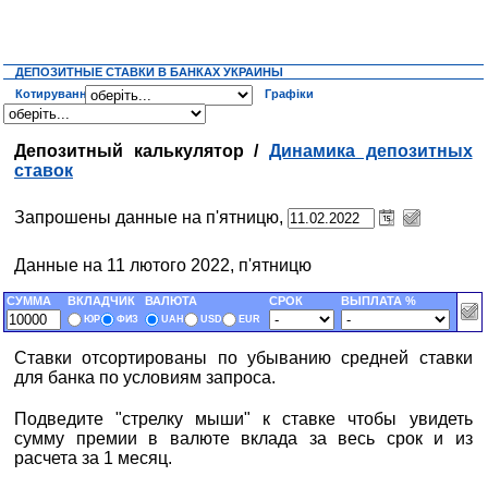
ДЕПОЗИТНЫЕ СТАВКИ В БАНКАХ УКРАИНЫ
Котирування
Графіки
Депозитный калькулятор /
Динамика депозитных
ставок
Запрошены данные на п'ятницю,
Данные на 11 лютого 2022, п'ятницю
СУММА
ВКЛАДЧИК
ВАЛЮТА
СРОК
ВЫПЛАТА %
ЮР
ФИЗ
UAH
USD
EUR
Ставки отсортированы по убыванию средней ставки
для банка по условиям запроса.
Подведите "стрелку мыши" к ставке чтобы увидеть
сумму премии в валюте вклада за весь срок и из
расчета за 1 месяц.