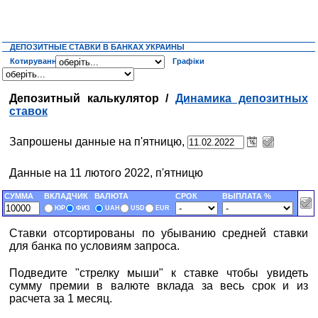
ДЕПОЗИТНЫЕ СТАВКИ В БАНКАХ УКРАИНЫ
Котирування
Графіки
Депозитный калькулятор /
Динамика депозитных
ставок
Запрошены данные на п'ятницю,
Данные на 11 лютого 2022, п'ятницю
СУММА
ВКЛАДЧИК
ВАЛЮТА
СРОК
ВЫПЛАТА %
ЮР
ФИЗ
UAH
USD
EUR
Ставки отсортированы по убыванию средней ставки
для банка по условиям запроса.
Подведите "стрелку мыши" к ставке чтобы увидеть
сумму премии в валюте вклада за весь срок и из
расчета за 1 месяц.