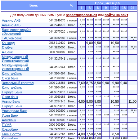
Cрок, месяцев
Банк
%
1
3
6
9
12
18
24
Для получения данных Вмм нужно
зарестрироваться
или
войти на сайт
Альянс АКБ
*,**
**,**
**,**
**,**
**,**
**,**
044 2246670
в конце
Альянс АКБ
*,**
**,**
**,**
**,**
**,**
**,**
044 2246670
1/мес.
Банк инвестиций и
*,**
**,**
**,**
**,**
**,**
**,**
044 2077020
в конце
сбережений
ТАСкомбанк
*,**
*,**
**,**
**,**
**,**
**,**
**,**
044 3932582
в конце
Конкорд
9,00
9,50
10,50
0562 310430
1/мес.
Глобус
*,**
*,**
*,**
*,**
**,**
**,**
**,**
044 3920000
1/мес.
А-Банк
*,**
*,**
**,**
0800 500809
1/мес.
Международный
*,**
*,**
*,**
**,**
**,**
044 3517941
в конце
Инвестиционный
Международный
*,**
*,**
*,**
**,**
**,**
044 3517941
1/мес.
Инвестиционный
Кристалбанк
*,**
*,**
*,**
044 5904664
1/мес.
Окси банк
*,**
*,**
*,**
*,**
044 2369183
в конце
Земельный капитал
7,60
8,75
8,50
9,90
9,90
9,40
0800 218284
1/мес.
Кристалбанк
*,**
*,**
*,**
**,**
044 5904664
в конце
Пиреус Банк
*,**
*,**
*,**
044 5373016
в конце
Окси банк
*,**
*,**
*,**
*,**
044 2369183
1/мес.
Асвио Банк
4,00
8,00
9,00
10,50
11,00
044 2054345
1/мес.
Пиреус Банк
*,**
*,**
*,**
044 5373016
1/мес.
Универсал Банк
*,**
*,**
*,**
*,**
**,**
**,**
0800 300200
в конце
Идея Банк
*,**
*,**
*,**
*,**
*,**
*,**
044 2351870
в конце
Альтбанк
*,**
*,**
*,**
0800 309900
в конце
ПУМБ
*,**
*,**
*,**
*,**
*,**
*,**
0800 500490
1/мес.
Кредобанк
*,**
*,**
*,**
*,**
*,**
032 2972320
в конце
Банк Восток
4,00
7,50
8,50
8,50
044 4812266
1/мес.
Кредобанк
3,00
6,50
9,00
8,00
8,50
032 2972320
1/мес.