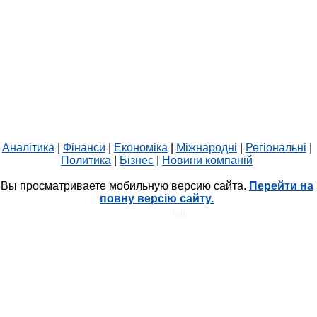
Аналітика
|
Фінанси
|
Економіка
|
Міжнародні
|
Регіональні
|
Политика
|
Бізнес
|
Новини компаній
Вы просматриваете мобильную версию сайта.
Перейти на
повну версію сайту.
HIT.UA
1501