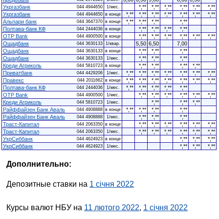
Укргазбанк
*,**
*,**
*,**
*,**
*,**
*,**
044 4944650
1/мес.
Укргазбанк
*,**
*,**
*,**
*,**
*,**
*,**
*,**
044 4944650
в конце
Альпари банк
*,**
*,**
*,**
*,**
044 3647370
в конце
Полтава-банк КФ
*,**
*,**
*,**
*,**
044 2444036
в конце
OTP Bank
*,**
*,**
*,**
*,**
*,**
*,**
044 4900500
в конце
Ощадбанк
5,50
6,50
7,00
044 3630133
1/квар.
Ощадбанк
*,**
*,**
*,**
044 3630133
в конце
Ощадбанк
*,**
*,**
*,**
044 3630133
1/мес.
Креди Агриколь
*,**
*,**
*,**
*,**
044 5810723
в конце
Приватбанк
*,**
*,**
*,**
*,**
*,**
*,**
*,**
044 4429206
1/мес.
Правекс
*,**
*,**
*,**
*,**
*,**
*,**
*,**
044 2011662
в конце
Полтава-банк КФ
*,**
*,**
*,**
*,**
*,**
044 2444036
1/мес.
OTP Bank
*,**
*,**
*,**
*,**
*,**
*,**
044 4900500
1/мес.
Креди Агриколь
*,**
*,**
*,**
044 5810723
1/мес.
Райффайзен Банк Аваль
*,**
*,**
*,**
*,**
044 4908888
в конце
Райффайзен Банк Аваль
*,**
*,**
*,**
044 4908888
1/мес.
Траст-Капитал
*,**
*,**
*,**
*,**
*,**
*,**
044 2063350
в конце
Траст-Капитал
*,**
*,**
*,**
*,**
*,**
*,**
044 2063350
1/мес.
УкрСиббанк
*,**
*,**
*,**
044 4624923
в конце
УкрСиббанк
*,**
*,**
*,**
044 4624923
1/мес.
Дополнительно:
Депозитные ставки на
1 січня 2022
Курсы валют НБУ на
11 лютого 2022
,
1 січня 2022