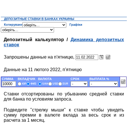
ДЕПОЗИТНЫЕ СТАВКИ В БАНКАХ УКРАИНЫ
Котирування
Графіки
Депозитный калькулятор /
Динамика депозитных
ставок
Запрошены данные на п'ятницю,
Данные на 11 лютого 2022, п'ятницю
СУММА
ВКЛАДЧИК
ВАЛЮТА
СРОК
ВЫПЛАТА %
ЮР
ФИЗ
UAH
USD
EUR
Ставки отсортированы по убыванию средней ставки
для банка по условиям запроса.
Подведите "стрелку мыши" к ставке чтобы увидеть
сумму премии в валюте вклада за весь срок и из
расчета за 1 месяц.