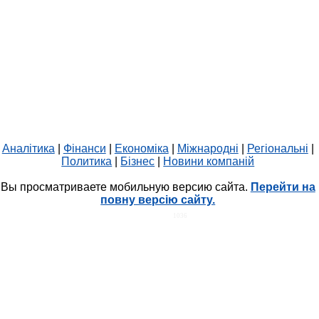
Аналітика
|
Фінанси
|
Економіка
|
Міжнародні
|
Регіональні
|
Политика
|
Бізнес
|
Новини компаній
Вы просматриваете мобильную версию сайта.
Перейти на
повну версію сайту.
HIT.UA
1036