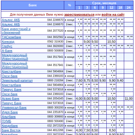
Cрок, месяцев
Банк
%
1
3
6
9
12
18
24
Для получения данных Вмм нужно
зарестрироваться
или
войти на сайт
Альянс АКБ
*,**
**,**
**,**
**,**
**,**
**,**
044 2246670
в конце
Альянс АКБ
*,**
**,**
**,**
**,**
**,**
**,**
044 2246670
1/мес.
Банк инвестиций и
*,**
**,**
**,**
**,**
**,**
**,**
044 2077020
в конце
сбережений
ТАСкомбанк
*,**
*,**
**,**
**,**
**,**
**,**
**,**
044 3932582
в конце
Конкорд
9,00
9,50
10,50
0562 310430
1/мес.
Глобус
*,**
*,**
*,**
*,**
**,**
**,**
**,**
044 3920000
1/мес.
А-Банк
*,**
*,**
**,**
0800 500809
1/мес.
Международный
*,**
*,**
*,**
**,**
**,**
044 3517941
в конце
Инвестиционный
Международный
*,**
*,**
*,**
**,**
**,**
044 3517941
1/мес.
Инвестиционный
Кристалбанк
*,**
*,**
*,**
044 5904664
1/мес.
Окси банк
*,**
*,**
*,**
*,**
044 2369183
в конце
Земельный капитал
7,60
8,75
8,50
9,90
9,90
9,40
0800 218284
1/мес.
Кристалбанк
*,**
*,**
*,**
**,**
044 5904664
в конце
Пиреус Банк
*,**
*,**
*,**
044 5373016
в конце
Окси банк
*,**
*,**
*,**
*,**
044 2369183
1/мес.
Асвио Банк
4,00
8,00
9,00
10,50
11,00
044 2054345
1/мес.
Пиреус Банк
*,**
*,**
*,**
044 5373016
1/мес.
Универсал Банк
*,**
*,**
*,**
*,**
**,**
**,**
0800 300200
в конце
Идея Банк
*,**
*,**
*,**
*,**
*,**
*,**
044 2351870
в конце
Альтбанк
*,**
*,**
*,**
0800 309900
в конце
ПУМБ
*,**
*,**
*,**
*,**
*,**
*,**
0800 500490
1/мес.
Кредобанк
*,**
*,**
*,**
*,**
*,**
032 2972320
в конце
Банк Восток
4,00
7,50
8,50
8,50
044 4812266
1/мес.
Кредобанк
3,00
6,50
9,00
8,00
8,50
032 2972320
1/мес.