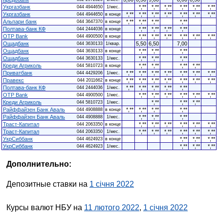
Укргазбанк
*,**
*,**
*,**
*,**
*,**
*,**
044 4944650
1/мес.
Укргазбанк
*,**
*,**
*,**
*,**
*,**
*,**
*,**
044 4944650
в конце
Альпари банк
*,**
*,**
*,**
*,**
044 3647370
в конце
Полтава-банк КФ
*,**
*,**
*,**
*,**
044 2444036
в конце
OTP Bank
*,**
*,**
*,**
*,**
*,**
*,**
044 4900500
в конце
Ощадбанк
5,50
6,50
7,00
044 3630133
1/квар.
Ощадбанк
*,**
*,**
*,**
044 3630133
в конце
Ощадбанк
*,**
*,**
*,**
044 3630133
1/мес.
Креди Агриколь
*,**
*,**
*,**
*,**
044 5810723
в конце
Приватбанк
*,**
*,**
*,**
*,**
*,**
*,**
*,**
044 4429206
1/мес.
Правекс
*,**
*,**
*,**
*,**
*,**
*,**
*,**
044 2011662
в конце
Полтава-банк КФ
*,**
*,**
*,**
*,**
*,**
044 2444036
1/мес.
OTP Bank
*,**
*,**
*,**
*,**
*,**
*,**
044 4900500
1/мес.
Креди Агриколь
*,**
*,**
*,**
044 5810723
1/мес.
Райффайзен Банк Аваль
*,**
*,**
*,**
*,**
044 4908888
в конце
Райффайзен Банк Аваль
*,**
*,**
*,**
044 4908888
1/мес.
Траст-Капитал
*,**
*,**
*,**
*,**
*,**
*,**
044 2063350
в конце
Траст-Капитал
*,**
*,**
*,**
*,**
*,**
*,**
044 2063350
1/мес.
УкрСиббанк
*,**
*,**
*,**
044 4624923
в конце
УкрСиббанк
*,**
*,**
*,**
044 4624923
1/мес.
Дополнительно:
Депозитные ставки на
1 січня 2022
Курсы валют НБУ на
11 лютого 2022
,
1 січня 2022