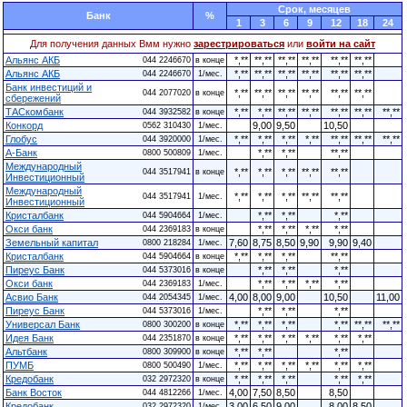
Cрок, месяцев
Банк
%
1
3
6
9
12
18
24
Для получения данных Вмм нужно
зарестрироваться
или
войти на сайт
Альянс АКБ
*,**
**,**
**,**
**,**
**,**
**,**
044 2246670
в конце
Альянс АКБ
*,**
**,**
**,**
**,**
**,**
**,**
044 2246670
1/мес.
Банк инвестиций и
*,**
**,**
**,**
**,**
**,**
**,**
044 2077020
в конце
сбережений
ТАСкомбанк
*,**
*,**
**,**
**,**
**,**
**,**
**,**
044 3932582
в конце
Конкорд
9,00
9,50
10,50
0562 310430
1/мес.
Глобус
*,**
*,**
*,**
*,**
**,**
**,**
**,**
044 3920000
1/мес.
А-Банк
*,**
*,**
**,**
0800 500809
1/мес.
Международный
*,**
*,**
*,**
**,**
**,**
044 3517941
в конце
Инвестиционный
Международный
*,**
*,**
*,**
**,**
**,**
044 3517941
1/мес.
Инвестиционный
Кристалбанк
*,**
*,**
*,**
044 5904664
1/мес.
Окси банк
*,**
*,**
*,**
*,**
044 2369183
в конце
Земельный капитал
7,60
8,75
8,50
9,90
9,90
9,40
0800 218284
1/мес.
Кристалбанк
*,**
*,**
*,**
**,**
044 5904664
в конце
Пиреус Банк
*,**
*,**
*,**
044 5373016
в конце
Окси банк
*,**
*,**
*,**
*,**
044 2369183
1/мес.
Асвио Банк
4,00
8,00
9,00
10,50
11,00
044 2054345
1/мес.
Пиреус Банк
*,**
*,**
*,**
044 5373016
1/мес.
Универсал Банк
*,**
*,**
*,**
*,**
**,**
**,**
0800 300200
в конце
Идея Банк
*,**
*,**
*,**
*,**
*,**
*,**
044 2351870
в конце
Альтбанк
*,**
*,**
*,**
0800 309900
в конце
ПУМБ
*,**
*,**
*,**
*,**
*,**
*,**
0800 500490
1/мес.
Кредобанк
*,**
*,**
*,**
*,**
*,**
032 2972320
в конце
Банк Восток
4,00
7,50
8,50
8,50
044 4812266
1/мес.
Кредобанк
3,00
6,50
9,00
8,00
8,50
032 2972320
1/мес.