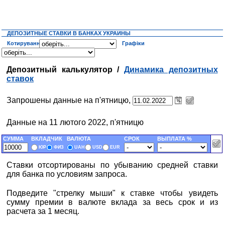
ДЕПОЗИТНЫЕ СТАВКИ В БАНКАХ УКРАИНЫ
Котирування
Графіки
Депозитный калькулятор /
Динамика депозитных
ставок
Запрошены данные на п'ятницю,
Данные на 11 лютого 2022, п'ятницю
СУММА
ВКЛАДЧИК
ВАЛЮТА
СРОК
ВЫПЛАТА %
ЮР
ФИЗ
UAH
USD
EUR
Ставки отсортированы по убыванию средней ставки
для банка по условиям запроса.
Подведите "стрелку мыши" к ставке чтобы увидеть
сумму премии в валюте вклада за весь срок и из
расчета за 1 месяц.