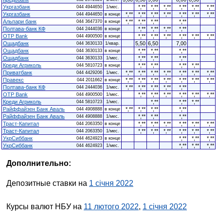
Укргазбанк
*,**
*,**
*,**
*,**
*,**
*,**
044 4944650
1/мес.
Укргазбанк
*,**
*,**
*,**
*,**
*,**
*,**
*,**
044 4944650
в конце
Альпари банк
*,**
*,**
*,**
*,**
044 3647370
в конце
Полтава-банк КФ
*,**
*,**
*,**
*,**
044 2444036
в конце
OTP Bank
*,**
*,**
*,**
*,**
*,**
*,**
044 4900500
в конце
Ощадбанк
5,50
6,50
7,00
044 3630133
1/квар.
Ощадбанк
*,**
*,**
*,**
044 3630133
в конце
Ощадбанк
*,**
*,**
*,**
044 3630133
1/мес.
Креди Агриколь
*,**
*,**
*,**
*,**
044 5810723
в конце
Приватбанк
*,**
*,**
*,**
*,**
*,**
*,**
*,**
044 4429206
1/мес.
Правекс
*,**
*,**
*,**
*,**
*,**
*,**
*,**
044 2011662
в конце
Полтава-банк КФ
*,**
*,**
*,**
*,**
*,**
044 2444036
1/мес.
OTP Bank
*,**
*,**
*,**
*,**
*,**
*,**
044 4900500
1/мес.
Креди Агриколь
*,**
*,**
*,**
044 5810723
1/мес.
Райффайзен Банк Аваль
*,**
*,**
*,**
*,**
044 4908888
в конце
Райффайзен Банк Аваль
*,**
*,**
*,**
044 4908888
1/мес.
Траст-Капитал
*,**
*,**
*,**
*,**
*,**
*,**
044 2063350
в конце
Траст-Капитал
*,**
*,**
*,**
*,**
*,**
*,**
044 2063350
1/мес.
УкрСиббанк
*,**
*,**
*,**
044 4624923
в конце
УкрСиббанк
*,**
*,**
*,**
044 4624923
1/мес.
Дополнительно:
Депозитные ставки на
1 січня 2022
Курсы валют НБУ на
11 лютого 2022
,
1 січня 2022