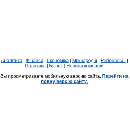
Аналітика
|
Фінанси
|
Економіка
|
Міжнародні
|
Регіональні
|
Политика
|
Бізнес
|
Новини компаній
Вы просматриваете мобильную версию сайта.
Перейти на
повну версію сайту.
HIT.UA
580