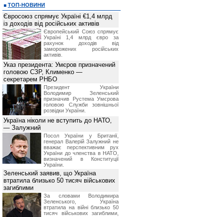
ТОП-НОВИНИ
Євросоюз спрямує Україні €1,4 млрд
із доходів від російських активів
Європейський Союз спрямує
Україні 1,4 млрд євро за
рахунок доходів від
заморожених російських
активів.
Указ президента: Умєров призначений
головою СЗР, Клименко —
секретарем РНБО
Президент України
Володимир Зеленський
призначив Pустема Умєрова
головою Служби зовнішньої
розвідки України.
Україна ніколи не вступить до НАТО,
— Залужний
Посол України у Британії,
генерал Валерій Залужний не
вважає перспективним рух
України до членства в НАТО,
визначений в Конституції
України.
Зеленський заявив, що Україна
втратила близько 50 тисяч військових
загиблими
За словами Володимира
Зеленського, Україна
втратила на війні близько 50
тисяч військових загиблими,