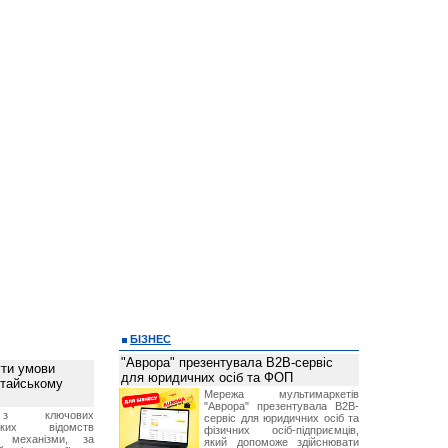
БІЗНЕС
"Аврора" презентувала B2B-сервіс
ти умови
для юридичних осіб та ФОП
итайському
Мережа мультимаркетів
"Аврора" презентувала B2B-
з ключових
сервіс для юридичних осіб та
ських відомств
фізичних осіб-підприємців,
є механізми, за
який допоможе здійснювати