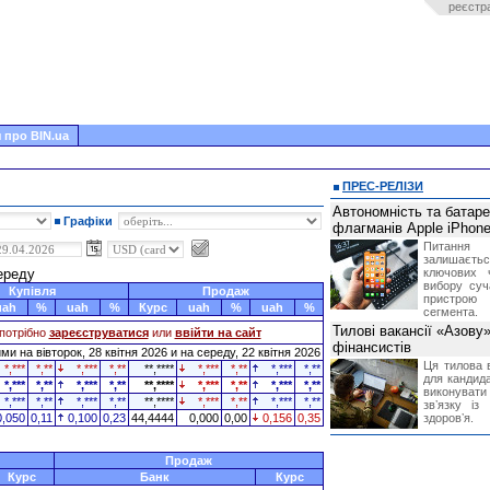
реєстр
 про BIN.ua
ПРЕС-РЕЛІЗИ
Автономність та батар
Графіки
флагманів Apple iPhone
Питання
залишає
середу
ключових 
вибору суч
Купівля
Продаж
пристрою
uah
%
uah
%
Курс
uah
%
uah
%
сегмента.
Тилові вакансії «Азову
потрібно
зареєструватися
или
ввійти на сайт
фінансистів
и на вівторок, 28 квітня 2026 и на середу, 22 квітня 2026
Ця тилова в
*,***
*,**
*,***
*,**
**,****
*,***
*,**
*,***
*,**
для кандида
*,***
*,**
*,***
*,**
**,****
*,***
*,**
*,***
*,**
виконувати 
*,***
*,**
*,***
*,**
**,****
*,***
*,**
*,***
*,**
звʼязку із
0,050
0,11
0,100
0,23
44,4444
0,000
0,00
0,156
0,35
здоровʼя.
Продаж
Курс
Банк
Курс