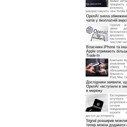
якими китай
працюють 
інтелекту
використовують чіпи Nvidia 
OpenAI зняла обмеженн
чатів у безплатній вер
OpenAI ан
зміни дл
безплатн
дешевого
наступног
текстові ча
Власники iPhone та інш
Apple отримають більш
Trade-In
Компанія Ap
оновлення
обміну T
збільшивши
більшість
iPad, Mac т
Дослідники заявили, щ
OpenAI «вступили в змо
в мережу
Експериме
штучного 
розроблені 
почали 
повідомлен
шукати с
доступ до інтернету.
Signal розширив можлив
тепер можна додавати