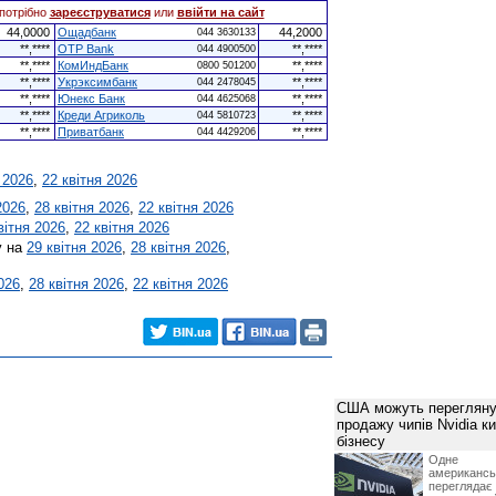
потрібно
зареєструватися
или
ввійти на сайт
44,0000
Ощадбанк
44,2000
044 3630133
**,****
OTP Bank
**,****
044 4900500
**,****
КомИндБанк
**,****
0800 501200
**,****
Укрэксимбанк
**,****
044 2478045
**,****
Юнекс Банк
**,****
044 4625068
**,****
Креди Агриколь
**,****
044 5810723
**,****
Приватбанк
**,****
044 4429206
 2026
,
22 квітня 2026
2026
,
28 квітня 2026
,
22 квітня 2026
вітня 2026
,
22 квітня 2026
у на
29 квітня 2026
,
28 квітня 2026
,
026
,
28 квітня 2026
,
22 квітня 2026
США можуть перегляну
продажу чипів Nvidia к
бізнесу
Одне 
американ
перегляда