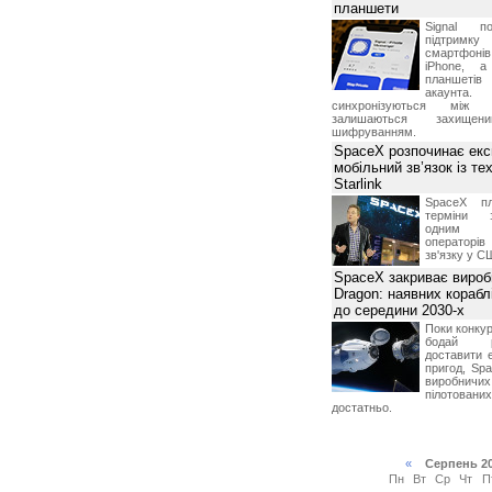
планшети
Signal по
підтрим
смартфоні
iPhone, а
планшетів
акаунта.
синхронізуються між 
залишаються захищени
шифруванням.
SpaceX розпочинає екс
мобільний зв’язок із те
Starlink
SpaceX пл
терміни з
одним з
операторі
зв'язку у С
SpaceX закриває вироб
Dragon: наявних корабл
до середини 2030-х
Поки конку
бодай р
доставити 
пригод, Sp
виробничих
пілотова
достатньо.
«
Серпень 2
Пн
Вт
Ср
Чт
П