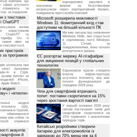
ські компанії, що
корпоративні закупівлі в
у сфері штучного
магазинах мережі за безготівковим
, отримують та
розрахунком через корпоративний баланс,
Corp. за кордоном.
повідомила пресслужба компанії.
я з текстових
Microsoft розширила можливості
сії ChatGPT
Windows 11: біометричний вхід став
онсувала великі
доступним на більшій кількості ПК
я користувачів
Ми вже писали про оновлення
ого ChatGPT та
Windows Hello, яке очікується
 тарифу Go: із
в серпневому патчі Windows
о тижня ліміт на
11. Схоже, за
ти скасовується.
повідомленнями, воно почало
их пристроїв
розгортатися раніше.
е за програмою
ЄС розгортає мережу AI-гігафабрик
для зміцнення позицій у глобальних
ple оголосила про
технологіях
 своєї програми
Єврокомісія прагне створити
rade-In в США,
власну інфраструктуру
 розмір виплат за
штучного інтелекту, яка має
 моделей iPhone,
почати функціонувати до
а Apple Watch.
середини 2028 року
о моделі
Чіпи для смартфонів втрачають
ву» і «втекли»
попит: поставки скоротилися на 15%
через зростання вартості пам’яті
нтальні моделі
У першій половині 2026 року
інтелекту (ШІ),
світові постачання чипів для
компанією OpenAI,
смартфонів скоротилися на
обмінюватися
15% порівняно з аналогічним
нями між собою та
періодом торік.
посіб отримати
Китайські розробники створили
ості акаунтів:
батарею для електромобілів із
 смартфони й
зарядкою до 70% менш ніж за 4