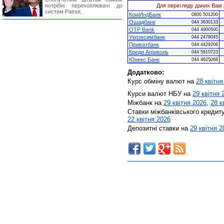
потрібні перехоплювачі до
Для перегляду даних Вам 
систем Patriot.
КомИндБанк
0800 501200
Ощадбанк
044 3630133
OTP Bank
044 4900500
Укрэксимбанк
044 2478045
Приватбанк
044 4429206
Креди Агриколь
044 5810723
Юнекс Банк
044 4625068
Додатково:
Курс обміну валют на
28 квітня
Курси валют НБУ на
29 квітня 
Міжбанк на
29 квітня 2026
,
28 к
Ставки міжбанківського кредит
22 квітня 2026
Депозитні ставки на
29 квітня 2