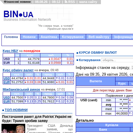
Фінансові новини
|
08.08.26
|
08:12
|
RSS
|
мапа сайту
"Не сокира теше, а чоловік"
Українське прислів'я
Головна
Новини
Аналітика
Котирування
Веб-майстру
Інформація
Курс НБУ
на
понеділок
КУРСИ ОБМІНУ ВАЛЮТ
за
курс
uah
%
USD
1
44,7579
0,0047
0,01
Котирування
EUR
1
51,6148
0,0569
0,11
Інформація станом на середу,
Курс обміну валют
на
вчора
, 09:48
Дані на 09:35, 29 квітня 2026, 
куп.
uah
%
прод.
uah
%
USD
44,4784
0,01
0,01
44,9448
0,01
0,02
Валюта
EUR
51,2752
0,03
0,06
51,9080
0,01
0,01
Курс
Міжбанківський ринок
на
вчора
, 17:01
Для перегляду даних Вам 
куп.
uah
%
прод.
uah
%
Порівняння з даним
USD
44,7500
0,05
0,11
44,7800
0,04
0,09
USD (card)
min
**,****
EUR
51,7399
0,13
0,25
51,7612
0,12
0,23
avg
**,****
med
**,****
ТОП-НОВИНИ
max
44,0000
Постачання ракет для Patriot Україні не
Детально
буде: Трамп зробив заяву
Купівля
Президент США Дональд
Трамп заявив, що
Банк
Сполученим Штатам самим