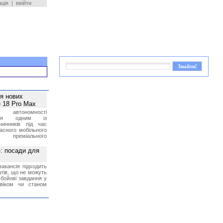
ація
|
ввійти
ея нових
 18 Pro Max
 автономності
ться одним із
чинників під час
асного мобільного
 преміального
»: посади для
акансія підходить
тів, що не можуть
бойові завдання у
 віком чи станом