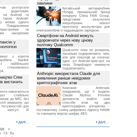
хвилини
чав розгортати
Китайський автовиробник
ку додаткових
Hongqi, преміальний бренд
в на Android та
концерну China FAW Group,
 також Android-
представив результати
 у межах одного
випробувань нового
 Повідомлення
прототипу акумулятора для
пристроями та
електромобілів із надшвидкою зарядкою.
ми наскрізним
Смартфони на Android можуть
здорожчати через нову цінову
пансію у
політику Qualcomm
хнологією
Qualcomm поки не розкрила,
наскільки подорожчають чіпи,
анує у короткі
але для покупців це означає
робити Starlink
одне: усі Android-пристрої на
 найбільших
чіпах Snapdragon неминуче
в стільникового
подорожчають.
ША.
Anthropic використала Claude для
ництво Crew
виявлення раніше невідомих
ів вистачить
криптографічних атак
Компанія Anthropic
ренти намагаються
повідомила, що її модель
аз стабільно
Claude Mythos Preview
екіпаж до МКС без
допомогла знайти нові
aceX вирішила, що
способи атак на два
 потужностей для
криптографічні алгоритми -
них капсул їй
постквантову схему цифрового підпису HAWK
та спрощену версію шифру AES.
•
далі...
•
далі...
026 »
т
Сб
Нд