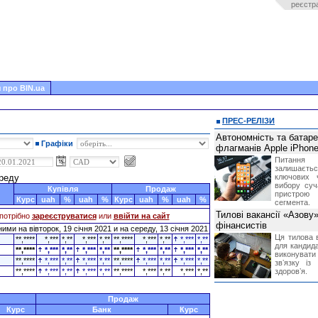
реєстр
 про BIN.ua
ПРЕС-РЕЛІЗИ
Автономність та батар
Графіки
флагманів Apple iPhone
Питання
залишає
ереду
ключових 
вибору суч
Купівля
Продаж
пристрою
Курс
uah
%
uah
%
Курс
uah
%
uah
%
сегмента.
Тилові вакансії «Азову
потрібно
зареєструватися
или
ввійти на сайт
фінансистів
ими на вівторок, 19 січня 2021 и на середу, 13 січня 2021
Ця тилова в
**,****
*,***
*,**
*,***
*,**
**,****
*,***
*,**
*,***
*,**
для кандида
**,****
*,***
*,**
*,***
*,**
**,****
*,***
*,**
*,***
*,**
виконувати 
**,****
*,***
*,**
*,***
*,**
**,****
*,***
*,**
*,***
*,**
звʼязку із
**,****
*,***
*,**
*,***
*,**
**,****
*,***
*,**
*,***
*,**
здоровʼя.
Продаж
Курс
Банк
Курс