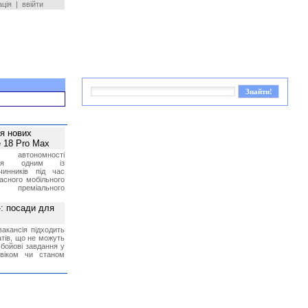
ація
|
ввійти
ея нових
 18 Pro Max
 автономності
ться одним із
чинників під час
асного мобільного
 преміального
»: посади для
акансія підходить
тів, що не можуть
бойові завдання у
 віком чи станом