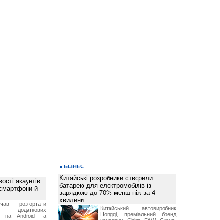
БІЗНЕС
Китайські розробники створили
ості акаунтів:
батарею для електромобілів із
 смартфони й
зарядкою до 70% менш ніж за 4
хвилини
чав розгортати
Китайський автовиробник
ку додаткових
Hongqi, преміальний бренд
в на Android та