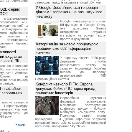
ми за очікування
завершив період із першим в історії збитком.
У Google Docs з’явилася генерація
 B2B-сервіс
діаграм і зображень на базі штучного
а ФОП
інтелекту
ультимаркетів
Google почав розгортати нову
резентувала B2B-
ШІ-функцію в Google Docs,
юридичних осіб та
яка дозволить Gemini
сіб-підприємців,
створювати візуальні
може здійснювати
матеріали на основі тексту
вні закупівлі в
просто в документі.
безготівковим
ративний баланс,
Авторизацію за новою процедурою
анії.
пройшли вже 682 інформаційні
ожливості
системи
ий вхід став
У першому півріччі 2026 року
ількості ПК
Державна служба
спеціального зв'язку та
али про оновлення
захисту інформації України
lo, яке очікується
внесла до переліку
му патчі Windows
авторизованих 485
хоже, за
інформаційних систем.
нями, воно почало
я раніше.
Конфлікт навколо FIFA: Європа
I-гігафабрик
допускає бойкот ЧС через прихід
у глобальних
приватних інвесторів
Європейські футбольні
федерації розглядають
я прагне створити
можливість застосування
нфраструктуру
крайнього заходу - бойкоту
нтелекту, яка має
майбутніх чемпіонатів світу.
нкціонувати до
Причиною стали плани
028 року
президента FIFA Джанні Інфантіно залучити
приватних інвесторів до комерційної діяльності
•
далі...
організації, повідомляє Sky News.
026 »