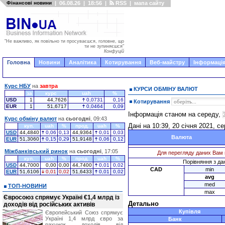
Фінансові новини
|
06.08.26
|
18:56
|
RSS
|
мапа сайту
"Не важливо, як повільно ти просуваєшся, головне, що
ти не зупиняєшся"
Конфуцій
Головна
Новини
Аналітика
Котирування
Веб-майстру
Інформація
Курс НБУ
на
завтра
КУРСИ ОБМІНУ ВАЛЮТ
за
курс
uah
%
USD
1
44,7626
0,0731
0,16
Котирування
EUR
1
51,6717
0,0464
0,09
Інформація станом на середу,
Курс обміну валют
на
сьогодні
, 09:43
Дані на 10:39, 20 січня 2021, с
куп.
uah
%
прод.
uah
%
USD
44,4840
0,06
0,13
44,9364
0,01
0,03
Валюта
EUR
51,3060
0,15
0,29
51,9148
0,06
0,12
Міжбанківський ринок
на
сьогодні
, 17:05
Для перегляду даних Вам 
куп.
uah
%
прод.
uah
%
Порівняння з дан
USD
44,7000
0,00
0,00
44,7400
0,01
0,02
CAD
min
EUR
51,6106
0,01
0,02
51,6433
0,01
0,02
avg
med
ТОП-НОВИНИ
max
Євросоюз спрямує Україні €1,4 млрд із
Детально
доходів від російських активів
Купівля
Європейський Союз спрямує
Україні 1,4 млрд євро за
Банк
рахунок доходів від