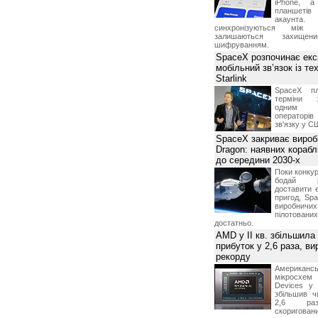
iPhone, а
планшетів
акаунта.
синхронізуються між 
залишаються захищени
шифруванням.
SpaceX розпочинає екс
мобільний зв’язок із те
Starlink
SpaceX пл
терміни з
одним з
операторі
зв'язку у С
SpaceX закриває вироб
Dragon: наявних корабл
до середини 2030-х
Поки конку
бодай р
доставити 
пригод, Sp
виробничих
пілотова
достатньо.
AMD у II кв. збільшила
прибуток у 2,6 раза, ви
рекорду
Американ
мікросхем
Devices у 
збільшив ч
2,6 раз
скоригова