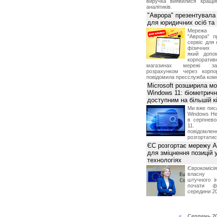
виручка виявилися кращи
аналітиків.
"Аврора" презентувала
для юридичних осіб т
Мережа м
"Аврора" п
сервіс для 
фізичних о
який допо
корпорати
магазинах мережі за 
розрахунком через корпо
повідомила пресслужба комп
Microsoft розширила м
Windows 11: біометричн
доступним на більшій к
Ми вже пис
Windows Hel
в серпнево
11. С
повідомлен
розгортатис
ЄС розгортає мережу A
для зміцнення позицій 
технологіях
Єврокомісі
власну і
штучного і
почати фу
середини 2
«
Серпень 2