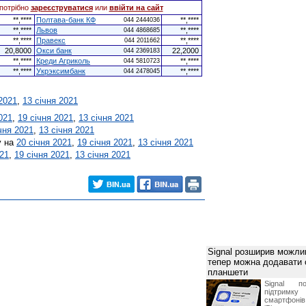
потрібно
зареєструватися
или
ввійти на сайт
**,****
Полтава-банк КФ
**,****
044 2444036
**,****
Львов
**,****
044 4868685
**,****
Правекс
**,****
044 2011662
20,8000
Окси банк
22,2000
044 2369183
**,****
Креди Агриколь
**,****
044 5810723
**,****
Укрэксимбанк
**,****
044 2478045
 2021
,
13 січня 2021
021
,
19 січня 2021
,
13 січня 2021
чня 2021
,
13 січня 2021
у на
20 січня 2021
,
19 січня 2021
,
13 січня 2021
021
,
19 січня 2021
,
13 січня 2021
Signal розширив можлив
тепер можна додавати
планшети
Signal по
підтрим
смартфоні