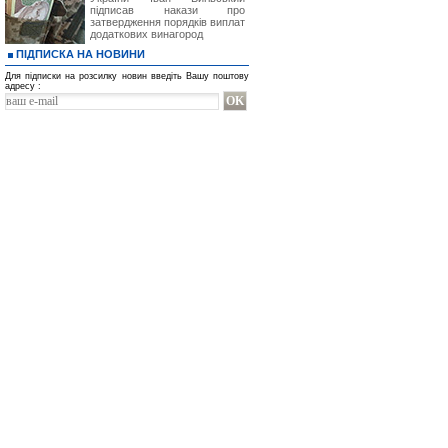
підписав накази про
затвердження порядків виплат
додаткових винагород
ПІДПИСКА НА НОВИНИ
Для підписки на розсилку новин введіть Вашу поштову
адресу :