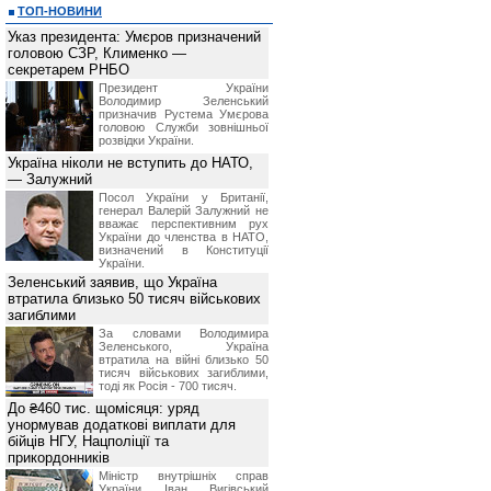
ТОП-НОВИНИ
Указ президента: Умєров призначений
головою СЗР, Клименко —
секретарем РНБО
Президент України
Володимир Зеленський
призначив Pустема Умєрова
головою Служби зовнішньої
розвідки України.
Україна ніколи не вступить до НАТО,
— Залужний
Посол України у Британії,
генерал Валерій Залужний не
вважає перспективним рух
України до членства в НАТО,
визначений в Конституції
України.
Зеленський заявив, що Україна
втратила близько 50 тисяч військових
загиблими
За словами Володимира
Зеленського, Україна
втратила на війні близько 50
тисяч військових загиблими,
тоді як Росія - 700 тисяч.
До ₴460 тис. щомісяця: уряд
унормував додаткові виплати для
бійців НГУ, Нацполіції та
прикордонників
Міністр внутрішніх справ
України Іван Вигівський