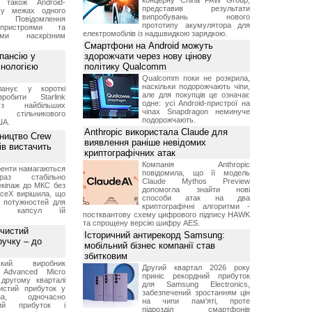
концерну China FAW Group,
 також Android-
представив результати
 у межах одного
випробувань нового
 Повідомлення
прототипу акумулятора для
пристроями та
електромобілів із надшвидкою зарядкою.
ми наскрізним
Смартфони на Android можуть
пансію у
здорожчати через нову цінову
хнологією
політику Qualcomm
Qualcomm поки не розкрила,
наскільки подорожчають чіпи,
анує у короткі
але для покупців це означає
робити Starlink
одне: усі Android-пристрої на
 найбільших
чіпах Snapdragon неминуче
в стільникового
подорожчають.
ША.
Anthropic використала Claude для
ництво Crew
виявлення раніше невідомих
ів вистачить
криптографічних атак
Компанія Anthropic
ренти намагаються
повідомила, що її модель
аз стабільно
Claude Mythos Preview
екіпаж до МКС без
допомогла знайти нові
aceX вирішила, що
способи атак на два
 потужностей для
криптографічні алгоритми -
них капсул їй
постквантову схему цифрового підпису HAWK
та спрощену версію шифру AES.
 чистий
Історичний антирекорд Samsung:
ручку – до
мобільний бізнес компанії став
збитковим
ський виробник
Другий квартал 2026 року
 Advanced Micro
приніс рекордний прибуток
другому кварталі
для Samsung Electronics,
истий прибуток у
забезпечений зростанням цін
а, одночасно
на чипи пам'яті, проте
ний прибуток і
підрозділ смартфонів