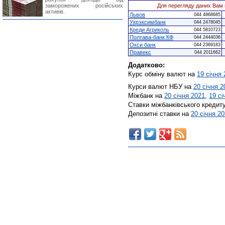
заморожених російських
Для перегляду даних Вам 
активів.
Львов
044 4868685
Укрэксимбанк
044 2478045
Креди Агриколь
044 5810723
Полтава-банк КФ
044 2444036
Окси банк
044 2369183
Правекс
044 2011662
Додатково:
Курс обміну валют на
19 січня
Курси валют НБУ на
20 січня 2
Міжбанк на
20 січня 2021
,
19 сі
Ставки міжбанківського кредит
Депозитні ставки на
20 січня 2