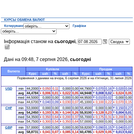
КУРСЫ ОБМЕНА ВАЛЮТ
Котирування
Графіки
Інформація станом на
сьогодні
,
Дані на 09:48, 7 серпня 2026,
сьогодні
Купівля
Продаж
Валюта
Курс
uah
%
uah
%
Курс
uah
%
uah
%
Порівняння з даними на
вчора
, 6 серпня 2026 и на п'ятницю, 31 липня 2026
USD
min
44,2000
0,050
0,11
0,000
0,00
44,7900
0,070
0,16
0,020
0,04
avg
44,4784
0,006
0,01
0,022
0,05
44,9448
0,008
0,02
0,024
0,05
med
44,5000
0,000
0,00
0,000
0,00
44,9500
0,010
0,02
0,000
0,00
max
44,6700
0,040
0,09
0,030
0,07
45,1000
0,100
0,22
0,070
0,15
CHF
min
53,0000
0,000
0,00
0,000
0,00
55,4500
0,000
0,00
0,150
0,27
avg
54,2450
0,193
0,35
0,144
0,26
55,9100
0,128
0,23
0,004
0,01
med
54,3500
0,350
0,64
0,200
0,37
55,7000
0,175
0,31
0,200
0,36
max
54,7500
0,300
0,54
0,350
0,64
57,0000
0,000
0,00
0,000
0,00
GBP
min
57,0000
0,000
0,00
0,000
0,00
59,8200
0,090
0,15
0,040
0,07
avg
58,8731
0,041
0,07
0,085
0,14
60,4785
0,029
0,05
0,013
0,02