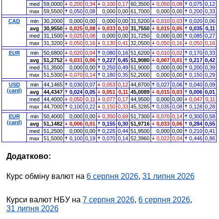
med
59,0000
0,200
0,34
0,100
0,17
60,3500
0,050
0,08
0,075
0,12
max
59,5500
0,050
0,08
0,000
0,00
61,7000
0,000
0,00
0,200
0,33
CAD
min
30,2000
0,000
0,00
0,000
0,00
31,5200
0,010
0,03
0,020
0,06
avg
30,9550
0,025
0,08
0,033
0,10
31,7550
0,015
0,05
0,035
0,11
med
31,1500
0,025
0,08
0,000
0,00
31,7250
0,000
0,00
0,085
0,27
max
31,3200
0,050
0,16
0,130
0,41
32,0500
0,050
0,16
0,050
0,16
EUR
min
50,6800
0,020
0,04
0,080
0,16
51,6200
0,010
0,02
0,170
0,33
avg
51,2752
0,031
0,06
0,227
0,45
51,9080
0,007
0,01
0,217
0,42
med
51,3500
0,000
0,00
0,250
0,49
51,9000
0,000
0,00
0,200
0,39
max
51,5300
0,070
0,14
0,180
0,35
52,2000
0,000
0,00
0,150
0,29
USD
min
44,1465
0,030
0,07
0,053
0,12
44,8700
0,027
0,06
0,040
0,09
(card)
avg
44,4347
0,024
0,05
0,051
0,11
45,0089
0,015
0,03
0,006
0,01
med
44,4000
0,050
0,11
0,077
0,17
44,9500
0,000
0,00
0,047
0,11
max
44,7000
0,100
0,22
0,150
0,33
45,3285
0,035
0,08
0,128
0,28
EUR
min
50,4000
0,000
0,00
0,350
0,69
51,7300
0,070
0,14
0,300
0,58
(card)
avg
51,1482
0,006
0,01
0,155
0,30
51,9716
0,033
0,06
0,284
0,55
med
51,2500
0,000
0,00
0,225
0,44
51,9500
0,000
0,00
0,210
0,41
max
51,5000
0,100
0,19
0,070
0,14
52,3960
0,022
0,04
0,446
0,86
Додатково:
Курс обміну валют на
6 серпня 2026
,
31 липня 2026
Курси валют НБУ на
7 серпня 2026
,
6 серпня 2026
,
31 липня 2026