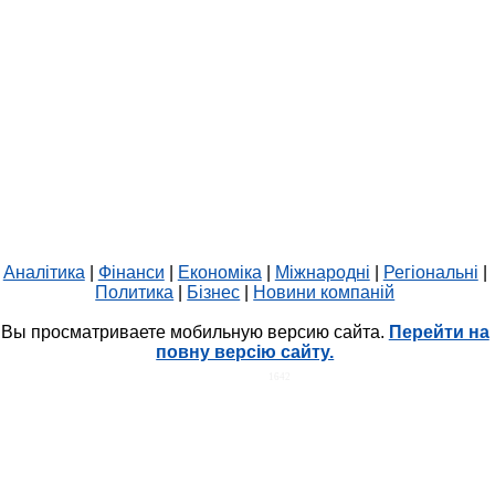
Аналітика
|
Фінанси
|
Економіка
|
Міжнародні
|
Регіональні
|
Политика
|
Бізнес
|
Новини компаній
Вы просматриваете мобильную версию сайта.
Перейти на
повну версію сайту.
HIT.UA
1642