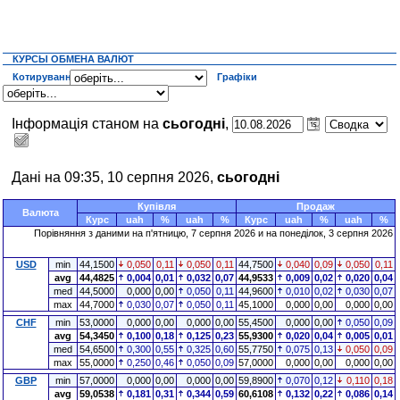
КУРСЫ ОБМЕНА ВАЛЮТ
Котирування
Графіки
Інформація станом на
сьогодні
,
Дані на 09:35, 10 серпня 2026,
сьогодні
Купівля
Продаж
Валюта
Курс
uah
%
uah
%
Курс
uah
%
uah
%
Порівняння з даними на п'ятницю, 7 серпня 2026 и на понеділок, 3 серпня 2026
USD
min
44,1500
0,050
0,11
0,050
0,11
44,7500
0,040
0,09
0,050
0,11
avg
44,4825
0,004
0,01
0,032
0,07
44,9533
0,009
0,02
0,020
0,04
med
44,5000
0,000
0,00
0,050
0,11
44,9600
0,010
0,02
0,030
0,07
max
44,7000
0,030
0,07
0,050
0,11
45,1000
0,000
0,00
0,000
0,00
CHF
min
53,0000
0,000
0,00
0,000
0,00
55,4500
0,000
0,00
0,050
0,09
avg
54,3450
0,100
0,18
0,125
0,23
55,9300
0,020
0,04
0,005
0,01
med
54,6500
0,300
0,55
0,325
0,60
55,7750
0,075
0,13
0,050
0,09
max
55,0000
0,250
0,46
0,050
0,09
57,0000
0,000
0,00
0,000
0,00
GBP
min
57,0000
0,000
0,00
0,000
0,00
59,8900
0,070
0,12
0,110
0,18
avg
59,0538
0,181
0,31
0,344
0,59
60,6108
0,132
0,22
0,086
0,14