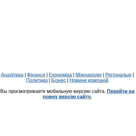
Аналітика
|
Фінанси
|
Економіка
|
Міжнародні
|
Регіональні
|
Политика
|
Бізнес
|
Новини компаній
Вы просматриваете мобильную версию сайта.
Перейти на
повну версію сайту.
HIT.UA
1404