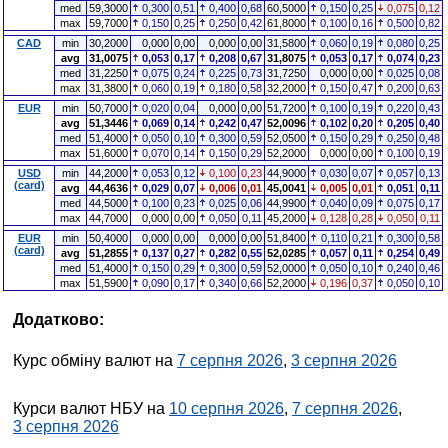
med
59,3000
0,300
0,51
0,400
0,68
60,5000
0,150
0,25
0,075
0,12
max
59,7000
0,150
0,25
0,250
0,42
61,8000
0,100
0,16
0,500
0,82
CAD
min
30,2000
0,000
0,00
0,000
0,00
31,5800
0,060
0,19
0,080
0,25
avg
31,0075
0,053
0,17
0,208
0,67
31,8075
0,053
0,17
0,074
0,23
med
31,2250
0,075
0,24
0,225
0,73
31,7250
0,000
0,00
0,025
0,08
max
31,3800
0,060
0,19
0,180
0,58
32,2000
0,150
0,47
0,200
0,63
EUR
min
50,7000
0,020
0,04
0,000
0,00
51,7200
0,100
0,19
0,220
0,43
avg
51,3446
0,069
0,14
0,242
0,47
52,0096
0,102
0,20
0,205
0,40
med
51,4000
0,050
0,10
0,300
0,59
52,0500
0,150
0,29
0,250
0,48
max
51,6000
0,070
0,14
0,150
0,29
52,2000
0,000
0,00
0,100
0,19
USD
min
44,2000
0,053
0,12
0,100
0,23
44,9000
0,030
0,07
0,057
0,13
(card)
avg
44,4636
0,029
0,07
0,006
0,01
45,0041
0,005
0,01
0,051
0,11
med
44,5000
0,100
0,23
0,025
0,06
44,9900
0,040
0,09
0,075
0,17
max
44,7000
0,000
0,00
0,050
0,11
45,2000
0,128
0,28
0,050
0,11
EUR
min
50,4000
0,000
0,00
0,000
0,00
51,8400
0,110
0,21
0,300
0,58
(card)
avg
51,2855
0,137
0,27
0,282
0,55
52,0285
0,057
0,11
0,254
0,49
med
51,4000
0,150
0,29
0,300
0,59
52,0000
0,050
0,10
0,240
0,46
max
51,5900
0,090
0,17
0,340
0,66
52,2000
0,196
0,37
0,050
0,10
Додатково:
Курс обміну валют на
7 серпня 2026
,
3 серпня 2026
Курси валют НБУ на
10 серпня 2026
,
7 серпня 2026
,
3 серпня 2026