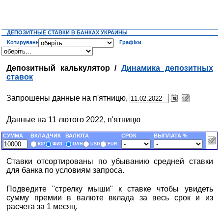
ДЕПОЗИТНЫЕ СТАВКИ В БАНКАХ УКРАИНЫ
Котирування
Графіки
Депозитный калькулятор /
Динамика депозитных
ставок
Запрошены данные на п'ятницю,
Данные на 11 лютого 2022, п'ятницю
СУММА
ВКЛАДЧИК
ВАЛЮТА
СРОК
ВЫПЛАТА %
ЮР
ФИЗ
UAH
USD
EUR
Ставки отсортированы по убыванию средней ставки
для банка по условиям запроса.
Подведите "стрелку мыши" к ставке чтобы увидеть
сумму премии в валюте вклада за весь срок и из
расчета за 1 месяц.