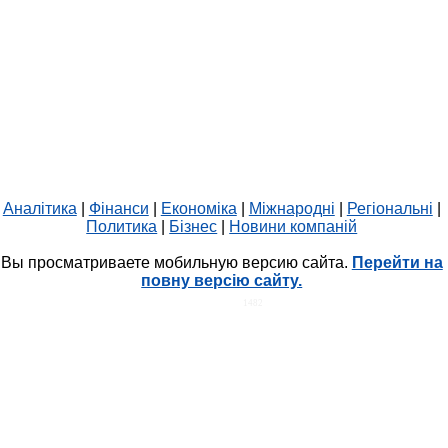
Аналітика
|
Фінанси
|
Економіка
|
Міжнародні
|
Регіональні
|
Политика
|
Бізнес
|
Новини компаній
Вы просматриваете мобильную версию сайта.
Перейти на
повну версію сайту.
HIT.UA
1482