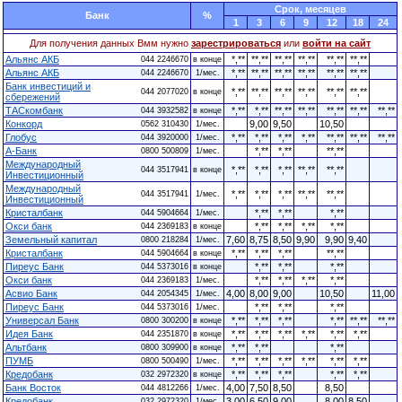
Cрок, месяцев
Банк
%
1
3
6
9
12
18
24
Для получения данных Вмм нужно
зарестрироваться
или
войти на сайт
Альянс АКБ
*,**
**,**
**,**
**,**
**,**
**,**
044 2246670
в конце
Альянс АКБ
*,**
**,**
**,**
**,**
**,**
**,**
044 2246670
1/мес.
Банк инвестиций и
*,**
**,**
**,**
**,**
**,**
**,**
044 2077020
в конце
сбережений
ТАСкомбанк
*,**
*,**
**,**
**,**
**,**
**,**
**,**
044 3932582
в конце
Конкорд
9,00
9,50
10,50
0562 310430
1/мес.
Глобус
*,**
*,**
*,**
*,**
**,**
**,**
**,**
044 3920000
1/мес.
А-Банк
*,**
*,**
**,**
0800 500809
1/мес.
Международный
*,**
*,**
*,**
**,**
**,**
044 3517941
в конце
Инвестиционный
Международный
*,**
*,**
*,**
**,**
**,**
044 3517941
1/мес.
Инвестиционный
Кристалбанк
*,**
*,**
*,**
044 5904664
1/мес.
Окси банк
*,**
*,**
*,**
*,**
044 2369183
в конце
Земельный капитал
7,60
8,75
8,50
9,90
9,90
9,40
0800 218284
1/мес.
Кристалбанк
*,**
*,**
*,**
**,**
044 5904664
в конце
Пиреус Банк
*,**
*,**
*,**
044 5373016
в конце
Окси банк
*,**
*,**
*,**
*,**
044 2369183
1/мес.
Асвио Банк
4,00
8,00
9,00
10,50
11,00
044 2054345
1/мес.
Пиреус Банк
*,**
*,**
*,**
044 5373016
1/мес.
Универсал Банк
*,**
*,**
*,**
*,**
**,**
**,**
0800 300200
в конце
Идея Банк
*,**
*,**
*,**
*,**
*,**
*,**
044 2351870
в конце
Альтбанк
*,**
*,**
*,**
0800 309900
в конце
ПУМБ
*,**
*,**
*,**
*,**
*,**
*,**
0800 500490
1/мес.
Кредобанк
*,**
*,**
*,**
*,**
*,**
032 2972320
в конце
Банк Восток
4,00
7,50
8,50
8,50
044 4812266
1/мес.
Кредобанк
3,00
6,50
9,00
8,00
8,50
032 2972320
1/мес.