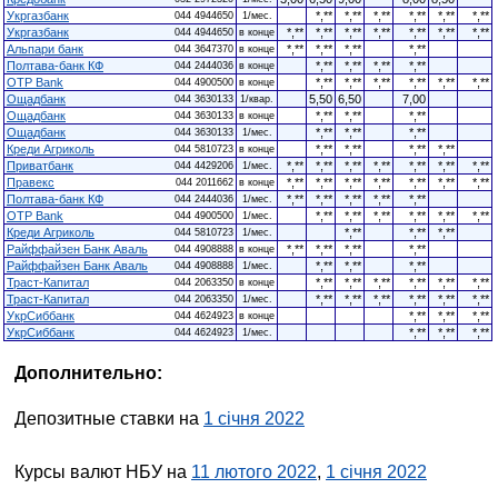
Укргазбанк
*,**
*,**
*,**
*,**
*,**
*,**
044 4944650
1/мес.
Укргазбанк
*,**
*,**
*,**
*,**
*,**
*,**
*,**
044 4944650
в конце
Альпари банк
*,**
*,**
*,**
*,**
044 3647370
в конце
Полтава-банк КФ
*,**
*,**
*,**
*,**
044 2444036
в конце
OTP Bank
*,**
*,**
*,**
*,**
*,**
*,**
044 4900500
в конце
Ощадбанк
5,50
6,50
7,00
044 3630133
1/квар.
Ощадбанк
*,**
*,**
*,**
044 3630133
в конце
Ощадбанк
*,**
*,**
*,**
044 3630133
1/мес.
Креди Агриколь
*,**
*,**
*,**
*,**
044 5810723
в конце
Приватбанк
*,**
*,**
*,**
*,**
*,**
*,**
*,**
044 4429206
1/мес.
Правекс
*,**
*,**
*,**
*,**
*,**
*,**
*,**
044 2011662
в конце
Полтава-банк КФ
*,**
*,**
*,**
*,**
*,**
044 2444036
1/мес.
OTP Bank
*,**
*,**
*,**
*,**
*,**
*,**
044 4900500
1/мес.
Креди Агриколь
*,**
*,**
*,**
044 5810723
1/мес.
Райффайзен Банк Аваль
*,**
*,**
*,**
*,**
044 4908888
в конце
Райффайзен Банк Аваль
*,**
*,**
*,**
044 4908888
1/мес.
Траст-Капитал
*,**
*,**
*,**
*,**
*,**
*,**
044 2063350
в конце
Траст-Капитал
*,**
*,**
*,**
*,**
*,**
*,**
044 2063350
1/мес.
УкрСиббанк
*,**
*,**
*,**
044 4624923
в конце
УкрСиббанк
*,**
*,**
*,**
044 4624923
1/мес.
Дополнительно:
Депозитные ставки на
1 січня 2022
Курсы валют НБУ на
11 лютого 2022
,
1 січня 2022