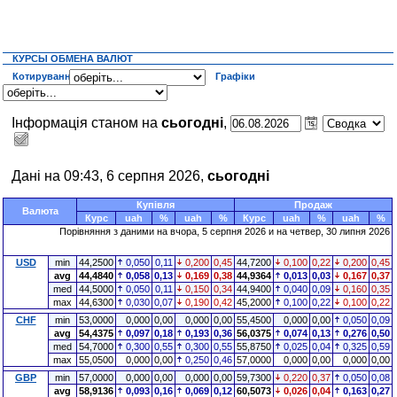
КУРСЫ ОБМЕНА ВАЛЮТ
Котирування
Графіки
Інформація станом на
сьогодні
,
Дані на 09:43, 6 серпня 2026,
сьогодні
Купівля
Продаж
Валюта
Курс
uah
%
uah
%
Курс
uah
%
uah
%
Порівняння з даними на
вчора
, 5 серпня 2026 и на четвер, 30 липня 2026
USD
min
44,2500
0,050
0,11
0,200
0,45
44,7200
0,100
0,22
0,200
0,45
avg
44,4840
0,058
0,13
0,169
0,38
44,9364
0,013
0,03
0,167
0,37
med
44,5000
0,050
0,11
0,150
0,34
44,9400
0,040
0,09
0,160
0,35
max
44,6300
0,030
0,07
0,190
0,42
45,2000
0,100
0,22
0,100
0,22
CHF
min
53,0000
0,000
0,00
0,000
0,00
55,4500
0,000
0,00
0,050
0,09
avg
54,4375
0,097
0,18
0,193
0,36
56,0375
0,074
0,13
0,276
0,50
med
54,7000
0,300
0,55
0,300
0,55
55,8750
0,025
0,04
0,325
0,59
max
55,0500
0,000
0,00
0,250
0,46
57,0000
0,000
0,00
0,000
0,00
GBP
min
57,0000
0,000
0,00
0,000
0,00
59,7300
0,220
0,37
0,050
0,08
avg
58,9136
0,093
0,16
0,069
0,12
60,5073
0,026
0,04
0,163
0,27