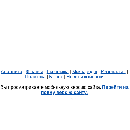
Аналітика
|
Фінанси
|
Економіка
|
Міжнародні
|
Регіональні
|
Политика
|
Бізнес
|
Новини компаній
Вы просматриваете мобильную версию сайта.
Перейти на
повну версію сайту.
HIT.UA
2013