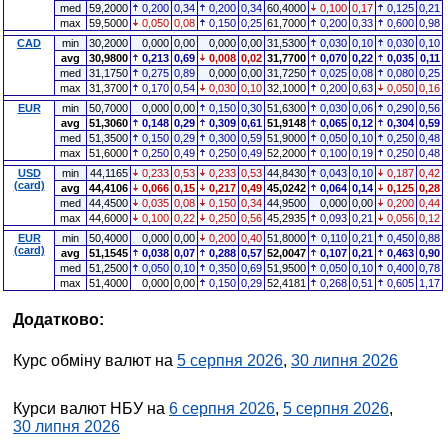
med
59,2000
0,200
0,34
0,200
0,34
60,4000
0,100
0,17
0,125
0,21
max
59,5000
0,050
0,08
0,150
0,25
61,7000
0,200
0,33
0,600
0,98
CAD
min
30,2000
0,000
0,00
0,000
0,00
31,5300
0,030
0,10
0,030
0,10
avg
30,9800
0,213
0,69
0,008
0,02
31,7700
0,070
0,22
0,035
0,11
med
31,1750
0,275
0,89
0,000
0,00
31,7250
0,025
0,08
0,080
0,25
max
31,3700
0,170
0,54
0,030
0,10
32,1000
0,200
0,63
0,050
0,16
EUR
min
50,7000
0,000
0,00
0,150
0,30
51,6300
0,030
0,06
0,290
0,56
avg
51,3060
0,148
0,29
0,309
0,61
51,9148
0,065
0,12
0,304
0,59
med
51,3500
0,150
0,29
0,300
0,59
51,9000
0,050
0,10
0,250
0,48
max
51,6000
0,250
0,49
0,250
0,49
52,2000
0,100
0,19
0,250
0,48
USD
min
44,1165
0,233
0,53
0,233
0,53
44,8430
0,043
0,10
0,187
0,42
(card)
avg
44,4106
0,066
0,15
0,217
0,49
45,0242
0,064
0,14
0,125
0,28
med
44,4500
0,035
0,08
0,150
0,34
44,9500
0,000
0,00
0,200
0,44
max
44,6000
0,100
0,22
0,250
0,56
45,2935
0,093
0,21
0,056
0,12
EUR
min
50,4000
0,000
0,00
0,200
0,40
51,8000
0,110
0,21
0,450
0,88
(card)
avg
51,1545
0,038
0,07
0,288
0,57
52,0047
0,107
0,21
0,463
0,90
med
51,2500
0,050
0,10
0,350
0,69
51,9500
0,050
0,10
0,400
0,78
max
51,4000
0,000
0,00
0,150
0,29
52,4181
0,268
0,51
0,605
1,17
Додатково:
Курс обміну валют на
5 серпня 2026
,
30 липня 2026
Курси валют НБУ на
6 серпня 2026
,
5 серпня 2026
,
30 липня 2026