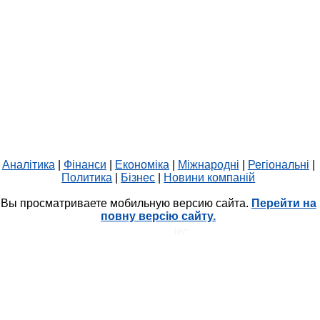
Аналітика
|
Фінанси
|
Економіка
|
Міжнародні
|
Регіональні
|
Политика
|
Бізнес
|
Новини компаній
Вы просматриваете мобильную версию сайта.
Перейти на
повну версію сайту.
HIT.UA
1057