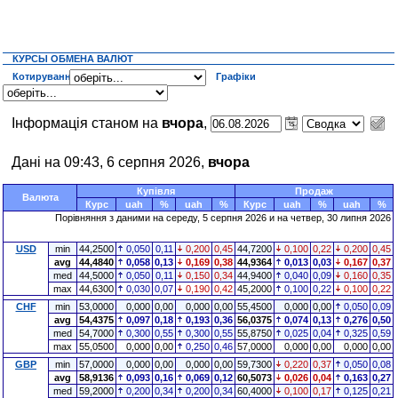
КУРСЫ ОБМЕНА ВАЛЮТ
Котирування
Графіки
Інформація станом на
вчора
,
Дані на 09:43, 6 серпня 2026,
вчора
Купівля
Продаж
Валюта
Курс
uah
%
uah
%
Курс
uah
%
uah
%
Порівняння з даними на середу, 5 серпня 2026 и на четвер, 30 липня 2026
USD
min
44,2500
0,050
0,11
0,200
0,45
44,7200
0,100
0,22
0,200
0,45
avg
44,4840
0,058
0,13
0,169
0,38
44,9364
0,013
0,03
0,167
0,37
med
44,5000
0,050
0,11
0,150
0,34
44,9400
0,040
0,09
0,160
0,35
max
44,6300
0,030
0,07
0,190
0,42
45,2000
0,100
0,22
0,100
0,22
CHF
min
53,0000
0,000
0,00
0,000
0,00
55,4500
0,000
0,00
0,050
0,09
avg
54,4375
0,097
0,18
0,193
0,36
56,0375
0,074
0,13
0,276
0,50
med
54,7000
0,300
0,55
0,300
0,55
55,8750
0,025
0,04
0,325
0,59
max
55,0500
0,000
0,00
0,250
0,46
57,0000
0,000
0,00
0,000
0,00
GBP
min
57,0000
0,000
0,00
0,000
0,00
59,7300
0,220
0,37
0,050
0,08
avg
58,9136
0,093
0,16
0,069
0,12
60,5073
0,026
0,04
0,163
0,27
med
59,2000
0,200
0,34
0,200
0,34
60,4000
0,100
0,17
0,125
0,21