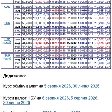
max
59,5000
0,050
0,08
0,150
0,25
61,7000
0,200
0,33
0,600
0,98
CAD
min
30,2000
0,000
0,00
0,000
0,00
31,5300
0,030
0,10
0,030
0,10
avg
30,9800
0,213
0,69
0,008
0,02
31,7700
0,070
0,22
0,035
0,11
med
31,1750
0,275
0,89
0,000
0,00
31,7250
0,025
0,08
0,080
0,25
max
31,3700
0,170
0,54
0,030
0,10
32,1000
0,200
0,63
0,050
0,16
EUR
min
50,7000
0,000
0,00
0,150
0,30
51,6300
0,030
0,06
0,290
0,56
avg
51,3060
0,148
0,29
0,309
0,61
51,9148
0,065
0,12
0,304
0,59
med
51,3500
0,150
0,29
0,300
0,59
51,9000
0,050
0,10
0,250
0,48
max
51,6000
0,250
0,49
0,250
0,49
52,2000
0,100
0,19
0,250
0,48
USD
min
44,1165
0,233
0,53
0,233
0,53
44,8430
0,043
0,10
0,187
0,42
(card)
avg
44,4106
0,066
0,15
0,217
0,49
45,0242
0,064
0,14
0,125
0,28
med
44,4500
0,035
0,08
0,150
0,34
44,9500
0,000
0,00
0,200
0,44
max
44,6000
0,100
0,22
0,250
0,56
45,2935
0,093
0,21
0,056
0,12
EUR
min
50,4000
0,000
0,00
0,200
0,40
51,8000
0,110
0,21
0,450
0,88
(card)
avg
51,1545
0,038
0,07
0,288
0,57
52,0047
0,107
0,21
0,463
0,90
med
51,2500
0,050
0,10
0,350
0,69
51,9500
0,050
0,10
0,400
0,78
max
51,4000
0,000
0,00
0,150
0,29
52,4181
0,268
0,51
0,605
1,17
Додатково:
Курс обміну валют на
5 серпня 2026
,
30 липня 2026
Курси валют НБУ на
6 серпня 2026
,
5 серпня 2026
,
30 липня 2026