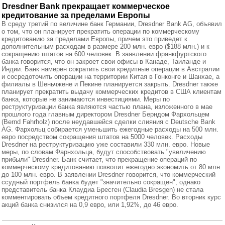
Dresdner Bank прекращает коммерческое
кредитование за пределами Европы
В среду третий по величине банк Германии, Dresdner Bank AG, объявил
о том, что он планирует прекратить операции по коммерческому
кредитованию за пределами Европы, причем это приведет к
дополнительным расходам в размере 200 млн. евро ($188 млн.) и к
сокращению штатов на 600 человек. В заявлении франкфуртского
банка говорится, что он закроет свои офисы в Канаде, Таиланде и
Индии. Банк намерен сократить свои кредитные операции в Австралии
и сосредоточить операции на территории Китая в Гонконге и Шанхае, а
филиалы в Шеньчжене и Пекине планируется закрыть. Dresdner также
планирует прекратить выдачу коммерческих кредитов в США клиентам
банка, которые не занимаются инвестициями. Меры по
реструктуризации банка являются частью плана, изложенного в мае
прошлого года главным директором Dresdner Берндом Фархольцем
(Bernd Fahrholz) после неудавшейся сделки слияния с Deutsche Bank
AG. Фархольц собирается уменьшить ежегодные расходы на 500 млн.
евро посредством сокращения штатов на 5000 человек. Расходы
Dresdner на реструктуризацию уже составили 330 млн. евро. Новые
меры, по словам Фарнхольца, будут способствовать "увеличению
прибыли" Dresdner. Банк считает, что прекращение операций по
коммерческому кредитованию позволит ежегодно экономить от 80 млн.
до 100 млн. евро. В заявлении Dresdner говорится, что коммерческий
ссудный портфель банка будет "значительно сокращен", однако
представитель банка Клаудиа Бресген (Claudia Bresgen) не стала
комментировать объем кредитного портфеля Dresdner. Во вторник курс
акций банка снизился на 0,9 евро, или 1,92%, до 46 евро.