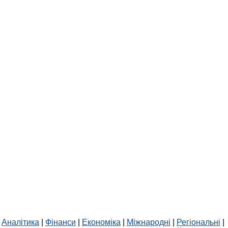
Аналітика
|
Фінанси
|
Економіка
|
Міжнародні
|
Регіональні
|