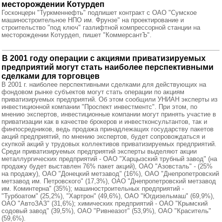
месторождении Котурдеп
Госконцерн "Туркменнефть" подпишет контракт с ОАО "Сумское
машиностроительное НПО им. Фрунзе" на проектирование и
строительство "под ключ" газлифтной компрессорной станции на
месторождении Котурдеп, пишет "КоммерсантЪ".
В 2001 году операции с акциями приватизируемых
предприятий могут стать наиболее перспективными
сделками для торговцев
В 2001 г. наиболее перспективными сделками для действующих на
фондовом рынке субъектов могут стать операции по акциям
приватизируемых предприятий. Об этом сообщили УНИАН эксперты из
инвестиционной компании "Проспект инвестментс". При этом, по
мнению экспертов, инвестиционные компании могут принять участие в
приватизации как в качестве брокеров и инвестконсультантов, так и
финпосредников, ведь продажа принадлежащих государству пакетов
акций предприятий, по мнению экспертов, будет сопровождаться и
скупкой акций у трудовых коллективов приватизируемых предприятий.
Среди приватизируемых предприятий эксперты выделяют акции
металлургических предприятий - ОАО "Харцызский трубный завод" (на
продажу будет выставлен 76% пакет акций), ОАО "Азовсталь" - (25%
на продажу), ОАО "Донецкий метзавод" (16%), ОАО "Днепропетровский
метзавод им. Петровского" (17,3%), ОАО "Днепропетровский метзавод
им. Коминтерна" (35%); машиностроительных предприятий -
"Турбоатом" (25,2%), "Хартрон" (49,6%), ОАО "Югдизельмаш" (69,9%),
ОАО "АвтоЗАЗ" (31,6%); химических предприятий - ОАО "Крымский
содовый завод" (39,5%), ОАО "Ривнеазот" (53,9%), ОАО "Краситель"
(59,6%).