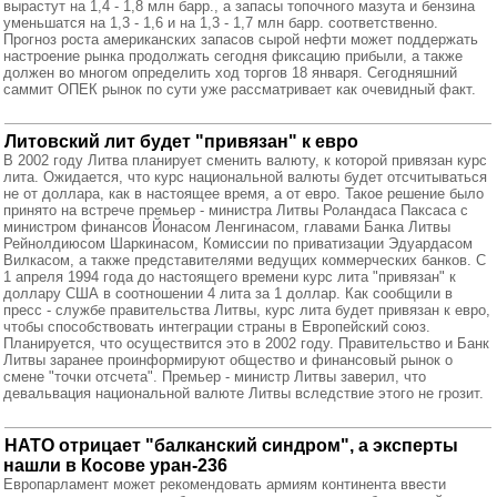
вырастут на 1,4 - 1,8 млн барр., а запасы топочного мазута и бензина
уменьшатся на 1,3 - 1,6 и на 1,3 - 1,7 млн барр. соответственно.
Прогноз роста американских запасов сырой нефти может поддержать
настроение рынка продолжать сегодня фиксацию прибыли, а также
должен во многом определить ход торгов 18 января. Сегодняшний
саммит ОПЕК рынок по сути уже рассматривает как очевидный факт.
Литовский лит будет "привязан" к евро
В 2002 году Литва планирует сменить валюту, к которой привязан курс
лита. Ожидается, что курс национальной валюты будет отсчитываться
не от доллара, как в настоящее время, а от евро. Такое решение было
принято на встрече премьер - министра Литвы Роландаса Паксаса с
министром финансов Йонасом Ленгинасом, главами Банка Литвы
Рейнолдиюсом Шаркинасом, Комиссии по приватизации Эдуардасом
Вилкасом, а также представителями ведущих коммерческих банков. С
1 апреля 1994 года до настоящего времени курс лита "привязан" к
доллару США в соотношении 4 лита за 1 доллар. Как сообщили в
пресс - службе правительства Литвы, курс лита будет привязан к евро,
чтобы способствовать интеграции страны в Европейский союз.
Планируется, что осуществится это в 2002 году. Правительство и Банк
Литвы заранее проинформируют общество и финансовый рынок о
смене "точки отсчета". Премьер - министр Литвы заверил, что
девальвация национальной валюте Литвы вследствие этого не грозит.
НАТО отрицает "балканский синдром", а эксперты
нашли в Косове уран-236
Европарламент может рекомендовать армиям континента ввести