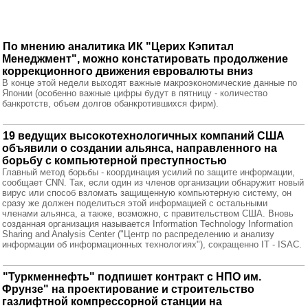
По мнению аналитика ИК "Церих Кэпитал
Менеджмент", можно констатировать продолжение
коррекционного движения евровалюты вниз
В конце этой недели выходят важные макроэкономические данные по
Японии (особенно важные цифры будут в пятницу - количество
банкротств, объем долгов обанкротившихся фирм).
19 ведущих высокотехнологичных компаний США
объявили о создании альянса, направленного на
борьбу с компьютерной преступностью
Главный метод борьбы - координация усилий по защите информации,
сообщает CNN. Так, если один из членов организации обнаружит новый
вирус или способ взломать защищенную компьютерную систему, он
сразу же должен поделиться этой информацией с остальными
членами альянса, а также, возможно, с правительством США. Вновь
созданная организация называется Information Technology Information
Sharing and Analysis Center ("Центр по распределению и анализу
информации об информационных технологиях"), сокращенно IT - ISAC.
"Туркменнефть" подпишет контракт с НПО им.
Фрунзе" на проектирование и строительство
газлифтной компрессорной станции на