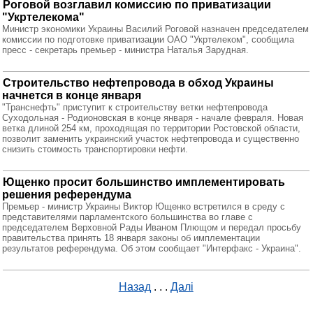
Роговой возглавил комиссию по приватизации
"Укртелекома"
Министр экономики Украины Василий Роговой назначен председателем
комиссии по подготовке приватизации ОАО "Укртелеком", сообщила
пресс - секретарь премьер - министра Наталья Зарудная.
Строительство нефтепровода в обход Украины
начнется в конце января
"Транснефть" приступит к строительству ветки нефтепровода
Суходольная - Родионовская в конце января - начале февраля. Новая
ветка длиной 254 км, проходящая по территории Ростовской области,
позволит заменить украинский участок нефтепровода и существенно
снизить стоимость транспортировки нефти.
Ющенко просит большинство имплементировать
решения референдума
Премьер - министр Украины Виктор Ющенко встретился в среду с
представителями парламентского большинства во главе с
председателем Верховной Рады Иваном Плющом и передал просьбу
правительства принять 18 января законы об имплементации
результатов референдума. Об этом сообщает "Интерфакс - Украина".
Назад
. . .
Далі