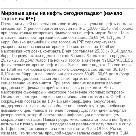
Мировые цены на нефть сегодня падают (начало
торгов на IPE).
После пяти дней непрерывного роста мировые цены на нефть сегодня
снижаются. Утренняя торговая сессия на IPE (10:00 - 11:45 к/в) прошла
при повышенных котировках фьючерсов на нефть марки Brent. Цена
открытия основной торговой сессии составила 25,69 (+0,17) долл./
барр. Однако дальнейший ход торгов на IPE характеризуется
умеренным сползанием котировок. По состоянию на 13:59 к/в
мартовская котировка контракта Brent составляет 25,38 ( - 0,14) долл./
барр. По результатам сделок ее колебания наблюдаются в пределах
25,75 - 25,35 долл./барр. На ночных торгах в системе NYMEX/ACCESS
фьючерсные котировки нефти Light Sweet также падают. По состоянию
на 13:59 к/в котировка февральского фьючерса составляет 30,10 ( -
0,19) долл./барр., а ее колебания достигают 30,49 - 30,06 долл./барр.
По мнению дилеров, на сегодняшних торгах цены на нефть
существенно не изменятся. При этом, вполне возможен вариант
продолжения фиксации прибыли в связи с переходом IPE на
мартовские фьючерсы и некоторое понижение итоговых котировок.
Ожидаемое сегодня подписание официального документа ОПЕК о
сокращении поставок на 1,3 - 1,6 млн барр./день, безусловно,
поддерживает рынок, однако более не способствует дальнейшему
повышению цен. Рынок в течение предыдущих пяти дней исчерпал
резерв роста, который определила информация о предстоящем
сокращении поставок. Новый продолжительный этап роста цен будет
возможен к концу января, в преддверии реального вступления в силу
(с 1 февраля) соглашения о снижении квот добычи ОПЕК. Рынок
ожидает, что по итогам прошлой недели запасы сырой нефти в США