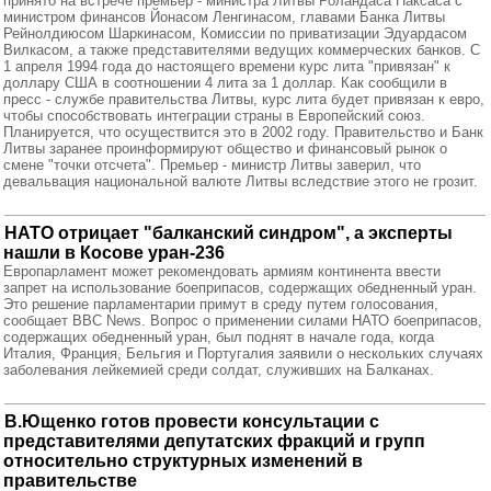
принято на встрече премьер - министра Литвы Роландаса Паксаса с
министром финансов Йонасом Ленгинасом, главами Банка Литвы
Рейнолдиюсом Шаркинасом, Комиссии по приватизации Эдуардасом
Вилкасом, а также представителями ведущих коммерческих банков. С
1 апреля 1994 года до настоящего времени курс лита "привязан" к
доллару США в соотношении 4 лита за 1 доллар. Как сообщили в
пресс - службе правительства Литвы, курс лита будет привязан к евро,
чтобы способствовать интеграции страны в Европейский союз.
Планируется, что осуществится это в 2002 году. Правительство и Банк
Литвы заранее проинформируют общество и финансовый рынок о
смене "точки отсчета". Премьер - министр Литвы заверил, что
девальвация национальной валюте Литвы вследствие этого не грозит.
НАТО отрицает "балканский синдром", а эксперты
нашли в Косове уран-236
Европарламент может рекомендовать армиям континента ввести
запрет на использование боеприпасов, содержащих обедненный уран.
Это решение парламентарии примут в среду путем голосования,
сообщает BBC News. Вопрос о применении силами НАТО боеприпасов,
содержащих обедненный уран, был поднят в начале года, когда
Италия, Франция, Бельгия и Португалия заявили о нескольких случаях
заболевания лейкемией среди солдат, служивших на Балканах.
В.Ющенко готов провести консультации с
представителями депутатских фракций и групп
относительно структурных изменений в
правительстве