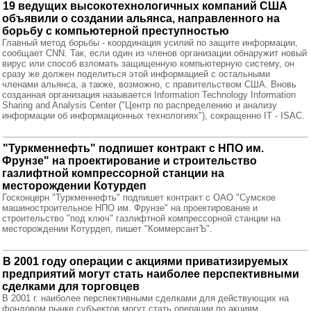
19 ведущих высокотехнологичных компаний США
объявили о создании альянса, направленного на
борьбу с компьютерной преступностью
Главный метод борьбы - координация усилий по защите информации,
сообщает CNN. Так, если один из членов организации обнаружит новый
вирус или способ взломать защищенную компьютерную систему, он
сразу же должен поделиться этой информацией с остальными
членами альянса, а также, возможно, с правительством США. Вновь
созданная организация называется Information Technology Information
Sharing and Analysis Center ("Центр по распределению и анализу
информации об информационных технологиях"), сокращенно IT - ISAC.
"Туркменнефть" подпишет контракт с НПО им.
Фрунзе" на проектирование и строительство
газлифтной компрессорной станции на
месторождении Котурдеп
Госконцерн "Туркменнефть" подпишет контракт с ОАО "Сумское
машиностроительное НПО им. Фрунзе" на проектирование и
строительство "под ключ" газлифтной компрессорной станции на
месторождении Котурдеп, пишет "КоммерсантЪ".
В 2001 году операции с акциями приватизируемых
предприятий могут стать наиболее перспективными
сделками для торговцев
В 2001 г. наиболее перспективными сделками для действующих на
фондовом рынке субъектов могут стать операции по акциям