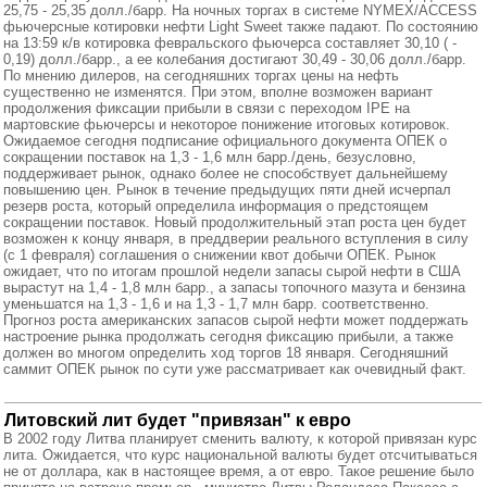
25,75 - 25,35 долл./барр. На ночных торгах в системе NYMEX/ACCESS
фьючерсные котировки нефти Light Sweet также падают. По состоянию
на 13:59 к/в котировка февральского фьючерса составляет 30,10 ( -
0,19) долл./барр., а ее колебания достигают 30,49 - 30,06 долл./барр.
По мнению дилеров, на сегодняшних торгах цены на нефть
существенно не изменятся. При этом, вполне возможен вариант
продолжения фиксации прибыли в связи с переходом IPE на
мартовские фьючерсы и некоторое понижение итоговых котировок.
Ожидаемое сегодня подписание официального документа ОПЕК о
сокращении поставок на 1,3 - 1,6 млн барр./день, безусловно,
поддерживает рынок, однако более не способствует дальнейшему
повышению цен. Рынок в течение предыдущих пяти дней исчерпал
резерв роста, который определила информация о предстоящем
сокращении поставок. Новый продолжительный этап роста цен будет
возможен к концу января, в преддверии реального вступления в силу
(с 1 февраля) соглашения о снижении квот добычи ОПЕК. Рынок
ожидает, что по итогам прошлой недели запасы сырой нефти в США
вырастут на 1,4 - 1,8 млн барр., а запасы топочного мазута и бензина
уменьшатся на 1,3 - 1,6 и на 1,3 - 1,7 млн барр. соответственно.
Прогноз роста американских запасов сырой нефти может поддержать
настроение рынка продолжать сегодня фиксацию прибыли, а также
должен во многом определить ход торгов 18 января. Сегодняшний
саммит ОПЕК рынок по сути уже рассматривает как очевидный факт.
Литовский лит будет "привязан" к евро
В 2002 году Литва планирует сменить валюту, к которой привязан курс
лита. Ожидается, что курс национальной валюты будет отсчитываться
не от доллара, как в настоящее время, а от евро. Такое решение было