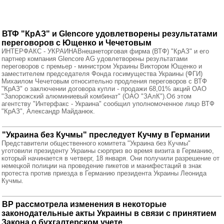
ВТФ "КрАЗ" и Glencore удовлетворены результатами
переговоров с Ющенко и Чечетовым
ИНТЕРФАКС - УКРАИНАВнешнеторговая фирма (ВТФ) "КрАЗ" и его
партнер компания Glencore AG удовлетворены результатами
переговоров с премьер - министром Украины Виктором Ющенко и
заместителем председателя Фонда госимущества Украины (ФГИ)
Михаилом Чечетовым относительно продления переговоров с ВТФ
"КрАЗ" о заключении договора купли - продажи 68,01% акций ОАО
"Запорожский алюминиевый комбинат" (ОАО "ЗАлК").Об этом
агентству "Интерфакс - Украина" сообщил уполномоченное лицо ВТФ
"КрАЗ", Александр Майданюк.
"Украина без Кучмы" преследует Кучму в Германии
Представители общественного комитета "Украина без Кучмы"
уготовили президенту Украины сюрприз во время визита в Германию,
который начинается в четверг, 18 января. Они получили разрешение от
немецкой полиции на проведение пикетов и манифестаций в знак
протеста против приезда в Германию президента Украины Леонида
Кучмы.
ВР рассмотрела изменения в некоторые
законодательные акты Украины в связи с принятием
Закона о бухгалтерском учете