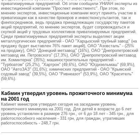
приватизируемых предприятий. Об этом сообщили УНИАН эксперты из
инвестиционной компании "Проспект инвестментс". При этом, по
мнению экспертов, инвестиционные компании могут принять участие в
приватизации как в качестве брокеров и инвестконсультантов, так и
финпосредников, ведь продажа принадлежащих государству пакетов
акций предприятий, по мнению экспертов, будет сопровождаться и
скупкой акций у трудовых коллективов приватизируемых предприятий.
Среди приватизируемых предприятий эксперты выделяют акции
металлургических предприятий - ОАО "Харцызский трубный завод" (на
продажу будет выставлен 76% пакет акций), ОАО "Азовсталь" - (25%
на продажу), ОАО "Донецкий метзавод" (16%), ОАО "Днепропетровский
метзавод им. Петровского" (17,3%), ОАО "Днепропетровский метзавод
им. Коминтерна" (35%); машиностроительных предприятий -
"Турбоатом" (25,2%), "Хартрон" (49,6%), ОАО "Югдизельмаш" (69,9%),
ОАО "АвтоЗАЗ" (31,6%); химических предприятий - ОАО "Крымский
содовый завод" (39,5%), ОАО "Ривнеазот" (53,9%), ОАО "Краситель"
(59,6%).
Кабмин утвердил уровень прожиточного минимума
на 2001 год
Кабинет министров утвердил сегодня на заседании уровень
прожиточного минимума на 2001 год. Для детей в возрасте до 6 лет
уровень установлен в размере 276 грн., от 6 до 18 лет - 345 грн., для
работоспособного населения - 331 грн, для граждан, утративших
работоспособность - 248,7 грн.