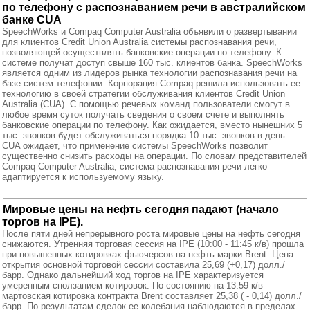
по телефону с распознаванием речи в австралийском
банке CUA
SpeechWorks и Compaq Computer Australia объявили о развертывании
для клиентов Credit Union Australia системы распознавания речи,
позволяющей осуществлять банковские операции по телефону. К
системе получат доступ свыше 160 тыс. клиентов банка. SpeechWorks
является одним из лидеров рынка технологии распознавания речи на
базе систем телефонии. Корпорация Compaq решила использовать ее
технологию в своей стратегии обслуживания клиентов Credit Union
Australia (CUA). С помощью речевых команд пользователи смогут в
любое время суток получать сведения о своем счете и выполнять
банковские операции по телефону. Как ожидается, вместо нынешних 5
тыс. звонков будет обслуживаться порядка 10 тыс. звонков в день.
CUA ожидает, что применение системы SpeechWorks позволит
существенно снизить расходы на операции. По словам представителей
Compaq Computer Australia, система распознавания речи легко
адаптируется к используемому языку.
Мировые цены на нефть сегодня падают (начало
торгов на IPE).
После пяти дней непрерывного роста мировые цены на нефть сегодня
снижаются. Утренняя торговая сессия на IPE (10:00 - 11:45 к/в) прошла
при повышенных котировках фьючерсов на нефть марки Brent. Цена
открытия основной торговой сессии составила 25,69 (+0,17) долл./
барр. Однако дальнейший ход торгов на IPE характеризуется
умеренным сползанием котировок. По состоянию на 13:59 к/в
мартовская котировка контракта Brent составляет 25,38 ( - 0,14) долл./
барр. По результатам сделок ее колебания наблюдаются в пределах