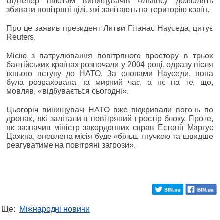
Відтепер пілотам винищувачів Альянсу дозволять
збивати повітряні цілі, які залітають на територію країн.
Про це заявив президент Литви Гітанас Науседа, цитує
Reuters.
Місію з патрулювання повітряного простору в трьох
балтійських країнах розпочали у 2004 році, одразу після
їхнього вступу до НАТО. За словами Науседи, вона
була розрахована на мирний час, а не на те, що,
мовляв, «відбувається сьогодні».
Цьогоріч винищувачі НАТО вже відкривали вогонь по
дронах, які залітали в повітряний простір блоку. Проте,
як зазначив міністр закордонних справ Естонії Маргус
Цахкна, оновлена ​​місія буде «більш гнучкою та швидше
реагуватиме на повітряні загрози».
Ще:
Міжнародні новини