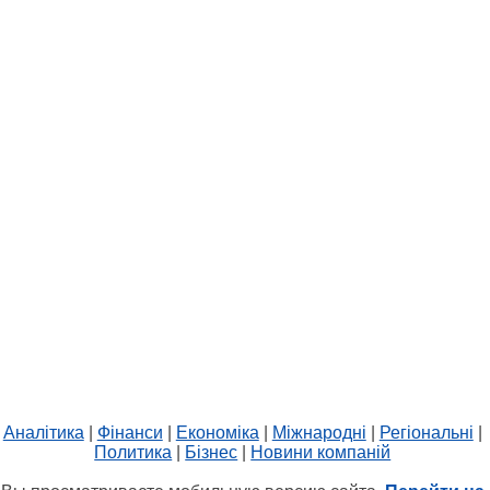
Аналітика
|
Фінанси
|
Економіка
|
Міжнародні
|
Регіональні
|
Политика
|
Бізнес
|
Новини компаній