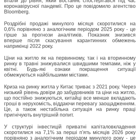
впали до рівня, який востаннє спостерігався під час
коронавірусної пандемії. Про це повідомило агентство
Bloomberg.
Роздрібні продажі минулого місяця скоротилися на
0,6% порівняно з аналогічним періодом 2025 року - це
гірше за прогнози аналітиків. Показник знизився
вперше після скасування карантинних обмежень
наприкінці 2022 року.
Ціни на житло як на первинному, так і на вторинному
ринку в травні знижувалися швидшими темпами, ніж у
квітні. Будь-які ознаки покращення ситуації
обмежуються найбільшими містами.
Криза на ринку житла у Китає триває з 2021 року. Через
низький рівень довіри до забудовників та ціни на житло,
що постійно знижуються, китайці все менше вкладають
гроші в нерухомість, віддаючи перевагу заощадженням.
Це, а також нестабільна ситуація на ринку праці
пригнічують внутрішній попит.
У структурі інвестицій приватні капіталовкладення
скоротилися на 7,1% за перші п'ять місяців 2026 року
порівняно з аналогічним періодом минулого року - це