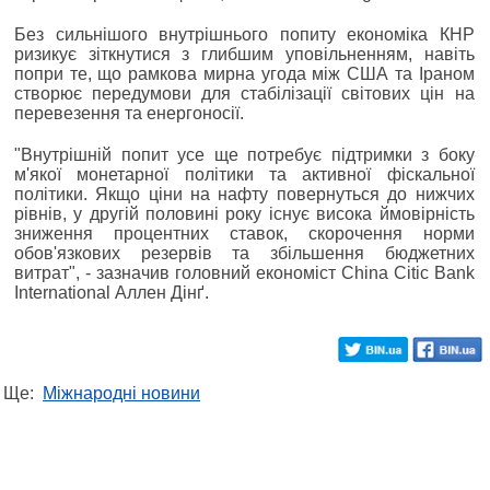
Без сильнішого внутрішнього попиту економіка КНР
ризикує зіткнутися з глибшим уповільненням, навіть
попри те, що рамкова мирна угода між США та Іраном
створює передумови для стабілізації світових цін на
перевезення та енергоносії.
"Внутрішній попит усе ще потребує підтримки з боку
м'якої монетарної політики та активної фіскальної
політики. Якщо ціни на нафту повернуться до нижчих
рівнів, у другій половині року існує висока ймовірність
зниження процентних ставок, скорочення норми
обов'язкових резервів та збільшення бюджетних
витрат", - зазначив головний економіст China Citic Bank
International Аллен Дінґ.
Ще:
Міжнародні новини