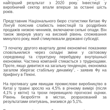
найгірший результат з 2020 року. Інвестиції у
виробничий сектор впали вперше за останні шість
років.
Представник Національного бюро статистики Китаю Фу
Лінгуй пояснив слабкість інвестицій та роздрібних
продажів низкою чинників, включаючи сильні опади. Він
також звернув увагу на високий рівень споживання
минулого року, який стимулювали державні субсидії.
"З початку другого кварталу деякі економічні показники
сповільнилися через складні зміни у світовому
середовищі та структурну перебудову внутрішньої
економіки. Частина компаній стикається з труднощами.
Проте, якщо дивитися на загальну тенденцію, економіка
загалом зберігає стабільну динаміку", - заявив Фу на
брифінгу в Пекіні.
На противагу цим явищам промислове виробництво в
Китаї у травні зросло на 4,5% в річному вимірі (після
4,1% у квітні) та трохи перевищило прогнозні оцінки.
Рівень безробіття в містах, розрахований за
результатами опитувань, знизився до 5,1%.