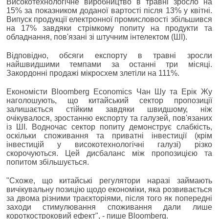
Високотехнологічне виробництво в травні зросло на
15% за показником доданої вартості після 13% у квітні.
Випуск продукції електронної промисловості збільшився
на 17% завдяки стрімкому попиту на продукти та
обладнання, пов'язані зі штучним інтелектом (ШІ).
Відповідно, обсяги експорту в травні зросли
найшвидшими темпами за останні три місяці.
Закордонні продажі мікросхем злетіли на 111%.
Економісти Bloomberg Economics Чан Шу та Ерік Жу
наголошують, що китайський сектор пропозиції
залишається стійким завдяки швидшому, ніж
очікувалося, зростанню експорту та галузей, пов'язаних
із ШІ. Водночас сектор попиту демонструє слабкість,
оскільки споживання та приватні інвестиції (крім
інвестицій у високотехнологічні галузі) різко
скорочуються. Цей дисбаланс між пропозицією та
попитом збільшується.
"Схоже, що китайські регулятори наразі займають
вичікувальну позицію щодо економіки, яка розвивається
за двома різними траєкторіями, після того як попередні
заходи стимулювання споживання дали лише
короткостроковий ефект", - пише Bloomberg.