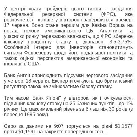
У центрі уваги трейдерів цього тижня - засідання
Федеральної резервної системи (ФРС), яке
розпочнеться пізніше у вівторок і завершиться ввечері
17 червня. Воно стане першим для Кевіна Ворша на
посаді голови американського ЦБ. Аналітики та
учасники ринку переважно вважають, що ФРС збереже
ключову процентну ставку в діапазоні 3,5-3,75%.
Особливий інтерес для інвесторів становитимуть
сигнали Федрезерву щодо його подальшої політики, а
також оцінки перспектив американської економіки та
інфляції в США.
Банк Англії оприлюднить підсумки чергового засідання
у четвер, 18 червня. Експерти очікують, що британський
регулятор також не змінюватиме базову ставку.
Тим часом Банк Японії у вівторок, як і очікувалося,
підвищив ключову ставку на 25 базисних пунктів - до 1%
річних. Це максимальний рівень за більш ніж 30 років (з
вересня 1995 року).
Євро за даними на 9:07 торгується на рівні $1,1577
проти $1,1591 на закриття попередньої сесії.