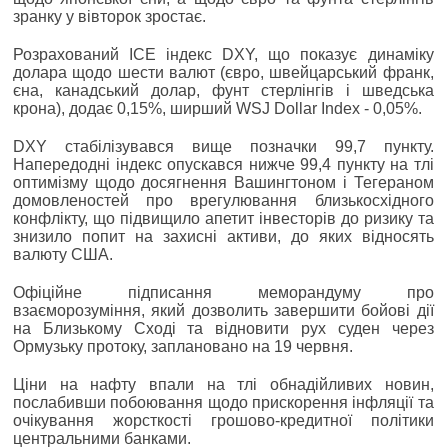
зранку у вівторок зростає.
Розрахований ICE індекс DXY, що показує динаміку
долара щодо шести валют (євро, швейцарський франк,
єна, канадський долар, фунт стерлінгів і шведська
крона), додає 0,15%, ширший WSJ Dollar Index - 0,05%.
DXY стабілізувався вище позначки 99,7 пункту.
Напередодні індекс опускався нижче 99,4 пункту на тлі
оптимізму щодо досягнення Вашингтоном і Тегераном
домовленостей про врегулювання близькосхідного
конфлікту, що підвищило апетит інвесторів до ризику та
знизило попит на захисні активи, до яких відносять
валюту США.
Офіційне підписання меморандуму про
взаєморозуміння, який дозволить завершити бойові дії
на Близькому Сході та відновити рух суден через
Ормузьку протоку, заплановано на 19 червня.
Ціни на нафту впали на тлі обнадійливих новин,
послабивши побоювання щодо прискорення інфляції та
очікування жорсткості грошово-кредитної політики
центральними банками.