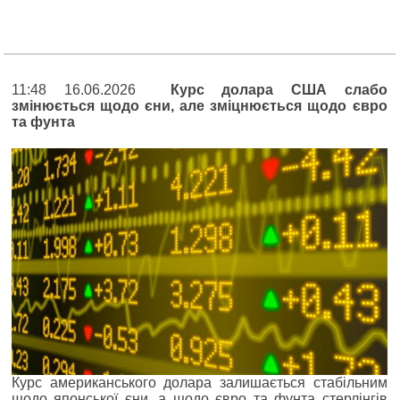
11:48 16.06.2026
Курс долара США слабо
змінюється щодо єни, але зміцнюється щодо євро
та фунта
Курс американського долара залишається стабільним
щодо японської єни, а щодо євро та фунта стерлінгів