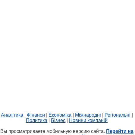
Аналітика
|
Фінанси
|
Економіка
|
Міжнародні
|
Регіональні
|
Политика
|
Бізнес
|
Новини компаній
Вы просматриваете мобильную версию сайта.
Перейти на