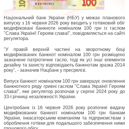
Національний банк України (НБУ) у межах планового
випуску з 16 червня 2026 року вводить у готівковий обіг
модифіковані банкноти номіналом 100 грн із гаслом
"Слава Україні! Героям слава!", повідомляється на сайті
регулятора.
"У правій верхній частині на зворотному боці
модифікованих банкнот номіналом 100 грн розміщено
зазначене патріотичне гасло, тоді як усі інші елементи
дизайну та захисту відповідають банкнотам зразка 2014
року", - зазначив Нацбанк у пресрелізі.
Випуск банкнот номіналом 100 грн завершує оновлення
банкнотного ряду гривні гаслом "Слава Україні! Героям
слава!", яке регулятор розпочав у серпні 2024 року до
33-ї річниці незалежності України.
Центробанк із 16 червня 2026 року розпочне видачу
модифікованих банкнот номіналом 100 грн банкам
України, інкасаторським компаніям та підприємствам з
оброблення готівки для подальшого забезпечення ними
грошового обігу.