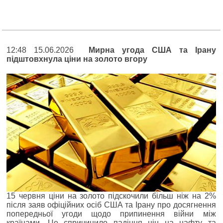
12:48 15.06.2026
Мирна угода США та Ірану
підштовхнула ціни на золото вгору
15 червня ціни на золото підскочили більш ніж на 2%
після заяв офіційних осіб США та Ірану про досягнення
попередньої угоди щодо припинення війни між
країнами. Це спричинило падіння цін на нафту та