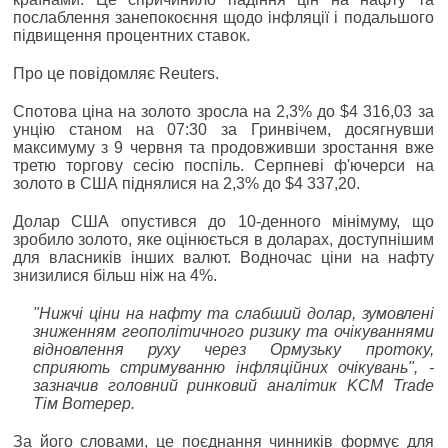
послаблення занепокоєння щодо інфляції і подальшого
підвищення процентних ставок.
Про це повідомляє Reuters.
Спотова ціна на золото зросла на 2,3% до $4 316,03 за
унцію станом на 07:30 за Гринвічем, досягнувши
максимуму з 9 червня та продовживши зростання вже
третю торгову сесію поспіль. Серпневі ф'ючерси на
золото в США піднялися на 2,3% до $4 337,20.
Долар США опустився до 10-денного мінімуму, що
зробило золото, яке оцінюється в доларах, доступнішим
для власників інших валют. Водночас ціни на нафту
знизилися більш ніж на 4%.
"Нижчі ціни на нафту та слабший долар, зумовлені
зниженням геополітичного ризику та очікуваннями
відновлення руху через Ормузьку протоку,
сприяють стримуванню інфляційних очікувань", -
зазначив головний ринковий аналітик KCM Trade
Тім Вотерер.
За його словами, це поєднання чинників формує для