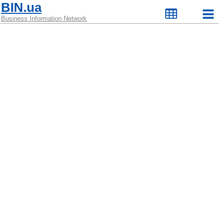
BIN.ua
Business Information Network