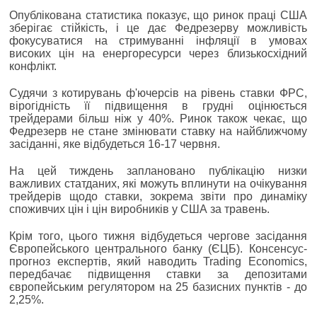
Опублікована статистика показує, що ринок праці США
зберігає стійкість, і це дає Федрезерву можливість
фокусуватися на стримуванні інфляції в умовах
високих цін на енергоресурси через близькосхідний
конфлікт.
Судячи з котирувань ф'ючерсів на рівень ставки ФРС,
вірогідність її підвищення в грудні оцінюється
трейдерами більш ніж у 40%. Ринок також чекає, що
Федрезерв не стане змінювати ставку на найближчому
засіданні, яке відбудеться 16-17 червня.
На цей тиждень заплановано публікацію низки
важливих статданих, які можуть вплинути на очікування
трейдерів щодо ставки, зокрема звіти про динаміку
споживчих цін і цін виробників у США за травень.
Крім того, цього тижня відбудеться чергове засідання
Європейського центрального банку (ЄЦБ). Консенсус-
прогноз експертів, який наводить Trading Economics,
передбачає підвищення ставки за депозитами
європейським регулятором на 25 базисних пунктів - до
2,25%.