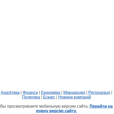
Аналітика
|
Фінанси
|
Економіка
|
Міжнародні
|
Регіональні
|
Политика
|
Бізнес
|
Новини компаній
Вы просматриваете мобильную версию сайта.
Перейти на
повну версію сайту.