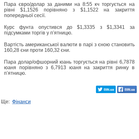
Пара євро/долар за даними на 8:55 кч торгується на
рівні $1,1526 порівняно з $1,1522 на закриття
попередньої сесії.
Курс фунта опустився до $1,3335 з $1,3341 за
підсумками торгів у п'ятницю.
Вартість американської валюти в парі з єною становить
160,28 єни проти 160,32 єни.
Пара долар/офшорний юань торгується на рівні 6,7878
юаня порівняно з 6,7913 юаня на закриття ринку в
п'ятницю.
Ще:
Фінанси