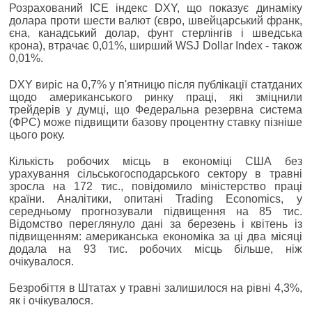
Розрахований ICE індекс DXY, що показує динаміку
долара проти шести валют (євро, швейцарський франк,
єна, канадський долар, фунт стерлінгів і шведська
крона), втрачає 0,01%, ширший WSJ Dollar Index - також
0,01%.
DXY виріс на 0,7% у п'ятницю після публікації статданих
щодо американського ринку праці, які зміцнили
трейдерів у думці, що Федеральна резервна система
(ФРС) може підвищити базову процентну ставку пізніше
цього року.
Кількість робочих місць в економіці США без
урахування сільськогосподарського сектору в травні
зросла на 172 тис., повідомило міністерство праці
країни. Аналітики, опитані Trading Economics, у
середньому прогнозували підвищення на 85 тис.
Відомство переглянуло дані за березень і квітень із
підвищенням: американська економіка за ці два місяці
додала на 93 тис. робочих місць більше, ніж
очікувалося.
Безробіття в Штатах у травні залишилося на рівні 4,3%,
як і очікувалося.