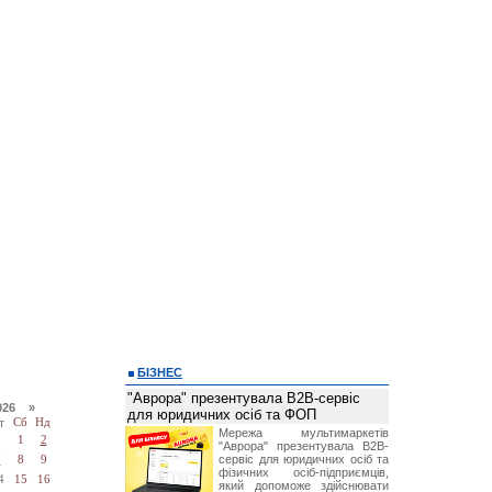
БІЗНЕС
"Аврора" презентувала B2B-сервіс
026 »
для юридичних осіб та ФОП
т
Сб
Нд
Мережа мультимаркетів
1
2
"Аврора" презентувала B2B-
сервіс для юридичних осіб та
7
8
9
фізичних осіб-підприємців,
4
15
16
який допоможе здійснювати