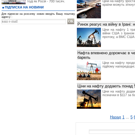
Ціни на нафту зроста
тоді як Росія - 700 тисяч.
країни можуть зіткну
ПІДПИСКА НА НОВИНИ
Для підписки на розсилку новин введіть Вашу поштову
адресу :
Ринок реагує на війну в Ірані:
Ціни на нафту 1 тр
війни США з Іраном
протоку, а ВМС США 
Нафта впевнено дорожчає в чет
барель
Ціни на нафту продо
підйому напередодні.
Ціни на нафту додають понад 
Ціни на нафту додаю
позначки в $117 за б
Назад
1
...
5