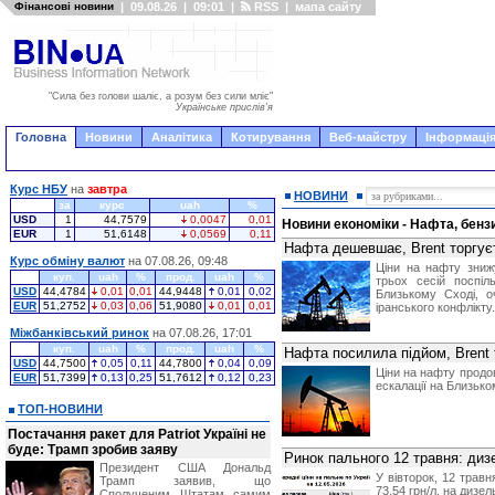
Фінансові новини
|
09.08.26
|
09:01
|
RSS
|
мапа сайту
"Сила без голови шаліє, а розум без сили мліє"
Українське прислів'я
Головна
Новини
Аналітика
Котирування
Веб-майстру
Інформація
Курс НБУ
на
завтра
НОВИНИ
за
курс
uah
%
USD
1
44,7579
0,0047
0,01
Новини економіки - Нафта, бензи
EUR
1
51,6148
0,0569
0,11
Нафта дешевшає, Brent торгуєт
Курс обміну валют
на 07.08.26, 09:48
Ціни на нафту зниж
куп.
uah
%
прод.
uah
%
трьох сесій поспі
USD
44,4784
0,01
0,01
44,9448
0,01
0,02
Близькому Сході, о
EUR
51,2752
0,03
0,06
51,9080
0,01
0,01
іранського конфлікту.
Міжбанківський ринок
на 07.08.26, 17:01
куп.
uah
%
прод.
uah
%
Нафта посилила підйом, Brent 
USD
44,7500
0,05
0,11
44,7800
0,04
0,09
Ціни на нафту продо
EUR
51,7399
0,13
0,25
51,7612
0,12
0,23
ескалації на Близько
ТОП-НОВИНИ
Постачання ракет для Patriot Україні не
буде: Трамп зробив заяву
Ринок пального 12 травня: диз
Президент США Дональд
У вівторок, 12 травн
Трамп заявив, що
73,54 грн/л, на дизел
Сполученим Штатам самим