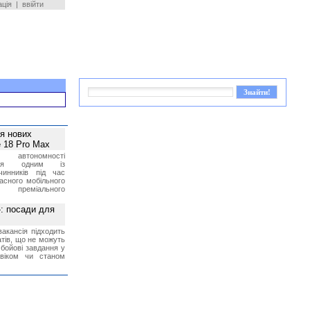
ація
|
ввійти
ея нових
 18 Pro Max
 автономності
ться одним із
чинників під час
асного мобільного
 преміального
»: посади для
акансія підходить
тів, що не можуть
бойові завдання у
 віком чи станом