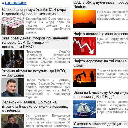
ОАЕ в обхід публічності прово
ТОП-НОВИНИ
Reuters
Євросоюз спрямує Україні €1,4 млрд
Об'єднані Арабські Е
із доходів від російських активів
танкерів через О
Європейський Союз спрямує
місцеперебування, щ
Україні 1,4 млрд євро за
рахунок доходів від
заморожених російських
активів.
Нафта почала активно дешевша
Указ президента: Умєров призначений
Ціни на нафту пере
головою СЗР, Клименко —
щодо мирного врегул
секретарем РНБО
Президент України
Володимир Зеленський
призначив Pустема Умєрова
Нафта дорожчає на тлі сумнівів
головою Служби зовнішньої
Сході
розвідки України.
7 травня ціни на наф
Україна ніколи не вступить до НАТО,
різке падіння попер
— Залужний
можливої мирної уго
Посол України у Британії,
генерал Валерій Залужний не
вважає перспективним рух
України до членства в НАТО,
Війна на Близькому Сході зму
визначений в Конституції
через мис Доброї Надії
України.
Зеленський заявив, що Україна
Рух танкерів навколо
квітня, що свідчить
втратила близько 50 тисяч військових
на тлі затяжного к
загиблими
Перською затокою і 
За словами Володимира
Зеленського, Україна
втратила на війні близько 50
У червні можливий дефіцит на
тисяч військових загиблими,