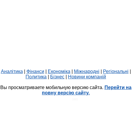
Аналітика
|
Фінанси
|
Економіка
|
Міжнародні
|
Регіональні
|
Политика
|
Бізнес
|
Новини компаній
Вы просматриваете мобильную версию сайта.
Перейти на
повну версію сайту.
HIT.UA
1085