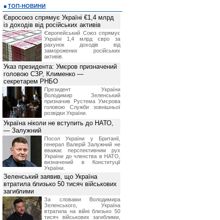
ТОП-НОВИНИ
Євросоюз спрямує Україні €1,4 млрд
із доходів від російських активів
Європейський Союз спрямує
Україні 1,4 млрд євро за
рахунок доходів від
заморожених російських
активів.
Указ президента: Умєров призначений
головою СЗР, Клименко —
секретарем РНБО
Президент України
Володимир Зеленський
призначив Pустема Умєрова
головою Служби зовнішньої
розвідки України.
Україна ніколи не вступить до НАТО,
— Залужний
Посол України у Британії,
генерал Валерій Залужний не
вважає перспективним рух
України до членства в НАТО,
визначений в Конституції
України.
Зеленський заявив, що Україна
втратила близько 50 тисяч військових
загиблими
За словами Володимира
Зеленського, Україна
втратила на війні близько 50
тисяч військових загиблими,