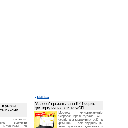
БІЗНЕС
"Аврора" презентувала B2B-сервіс
ти умови
для юридичних осіб та ФОП
итайському
Мережа мультимаркетів
"Аврора" презентувала B2B-
з ключових
сервіс для юридичних осіб та
ських відомств
фізичних осіб-підприємців,
є механізми, за
який допоможе здійснювати