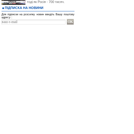
тоді як Росія - 700 тисяч.
ПІДПИСКА НА НОВИНИ
Для підписки на розсилку новин введіть Вашу поштову
адресу :