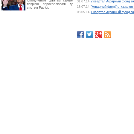
Сполученим Штатам самим
31.07.14
2 квартал Аграрный фонд за
потрібні перехоплювачі до
18.07.14
"Аграрный фонд" отказался 
систем Patriot.
08.05.14
1 квартал Аграрный фонд за