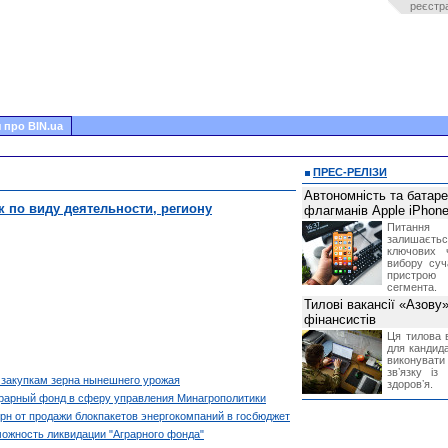
реєстр
 про BIN.ua
ПРЕС-РЕЛІЗИ
Автономність та батар
к по виду деятельности, региону
флагманів Apple iPhone
Питання
залишає
ключових 
вибору суч
пристрою
сегмента.
Тилові вакансії «Азову
фінансистів
Ця тилова в
для кандида
виконувати 
звʼязку із
 закупкам зерна нынешнего урожая
здоровʼя.
рарный фонд в сферу управления Минагрополитики
рн от продажи блокпакетов энергокомпаний в госбюджет
ожность ликвидации "Аграрного фонда"