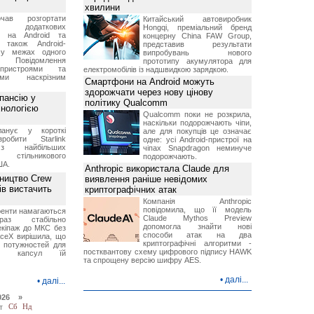
хвилини
чав розгортати
Китайський автовиробник
ку додаткових
Hongqi, преміальний бренд
в на Android та
концерну China FAW Group,
 також Android-
представив результати
 у межах одного
випробувань нового
 Повідомлення
прототипу акумулятора для
пристроями та
електромобілів із надшвидкою зарядкою.
ми наскрізним
Смартфони на Android можуть
здорожчати через нову цінову
пансію у
політику Qualcomm
хнологією
Qualcomm поки не розкрила,
наскільки подорожчають чіпи,
анує у короткі
але для покупців це означає
робити Starlink
одне: усі Android-пристрої на
 найбільших
чіпах Snapdragon неминуче
в стільникового
подорожчають.
ША.
Anthropic використала Claude для
ництво Crew
виявлення раніше невідомих
ів вистачить
криптографічних атак
Компанія Anthropic
повідомила, що її модель
ренти намагаються
Claude Mythos Preview
аз стабільно
допомогла знайти нові
екіпаж до МКС без
способи атак на два
aceX вирішила, що
криптографічні алгоритми -
 потужностей для
постквантову схему цифрового підпису HAWK
них капсул їй
та спрощену версію шифру AES.
•
далі...
•
далі...
026 »
т
Сб
Нд