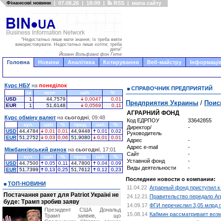
Фінансові новини
|
07.08.26
|
18:09
|
RSS
|
мапа сайту
"Недостатньо лише мати знання; їх треба вміти
використовувати. Недостатньо лише хотіти; треба
діяти"
Йоганн Вольфганг фон Гете
Головна
Новини
Аналітика
Котирування
Веб-майстру
Інформація
Курс НБУ
на
понеділок
СПРАВОЧНИК ПРЕДПРИЯТИЙ
за
курс
uah
%
USD
1
44,7579
0,0047
0,01
Предприятия Украины
/
Поис
EUR
1
51,6148
0,0569
0,11
АГРАРНИЙ ФОНД
Курс обміну валют
на
сьогодні
, 09:48
Код ЕДРПОУ
33642855
куп.
uah
%
прод.
uah
%
Директор/
-
USD
44,4784
0,01
0,01
44,9448
0,01
0,02
Руководитель
EUR
51,2752
0,03
0,06
51,9080
0,01
0,01
Адрес
-
Адрес e-mail
-
Міжбанківський ринок
на
сьогодні
, 17:01
Сайт
-
куп.
uah
%
прод.
uah
%
Уставной фонд
-
USD
44,7500
0,05
0,11
44,7800
0,04
0,09
Виды деятельности
-
EUR
51,7399
0,13
0,25
51,7612
0,12
0,23
Последние новости о компании:
ТОП-НОВИНИ
11.04.22
Аграрный фонд приступил к
Постачання ракет для Patriot Україні не
24.12.21
Правительство передало Аг
буде: Трамп зробив заяву
14.09.17
ФГИ перечислил 3,05 млрд г
Президент США Дональд
15.08.14
Кабмин рассматривает возм
Трамп заявив, що