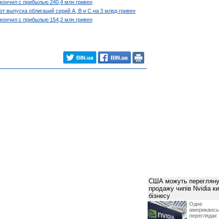
кончил с прибылью 240,4 млн гривен
от выпуска облигаций серий А, В и С на 3 млрд гривен
кончил с прибылью 154,2 млн гривен
США можуть перегляну
продажу чипів Nvidia к
бізнесу
Одне 
американ
перегляда