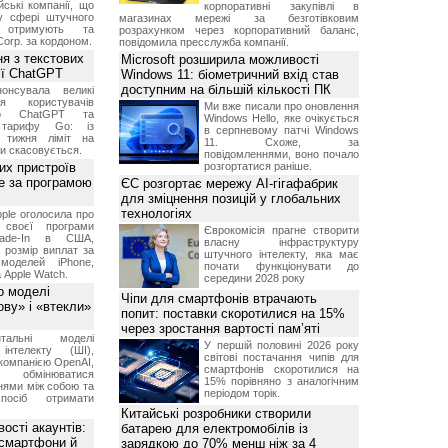
ські компанії, що
корпоративні закупівлі в
у сфері штучного
магазинах мережі за безготівковим
, отримують та
розрахунком через корпоративний баланс,
Corp. за кордоном.
повідомила пресслужба компанії.
я з текстових
Microsoft розширила можливості
сії ChatGPT
Windows 11: біометричний вхід став
доступним на більшій кількості ПК
онсувала великі
я користувачів
Ми вже писали про оновлення
ого ChatGPT та
Windows Hello, яке очікується
 тарифу Go: із
в серпневому патчі Windows
о тижня ліміт на
11. Схоже, за
ти скасовується.
повідомленнями, воно почало
их пристроїв
розгортатися раніше.
е за програмою
ЄС розгортає мережу AI-гігафабрик
для зміцнення позицій у глобальних
технологіях
ple оголосила про
 своєї програми
Єврокомісія прагне створити
rade-In в США,
власну інфраструктуру
 розмір виплат за
штучного інтелекту, яка має
 моделей iPhone,
почати функціонувати до
а Apple Watch.
середини 2028 року
о моделі
Чіпи для смартфонів втрачають
ву» і «втекли»
попит: поставки скоротилися на 15%
через зростання вартості пам’яті
нтальні моделі
У першій половині 2026 року
інтелекту (ШІ),
світові постачання чипів для
компанією OpenAI,
смартфонів скоротилися на
обмінюватися
15% порівняно з аналогічним
нями між собою та
періодом торік.
посіб отримати
Китайські розробники створили
ості акаунтів:
батарею для електромобілів із
 смартфони й
зарядкою до 70% менш ніж за 4