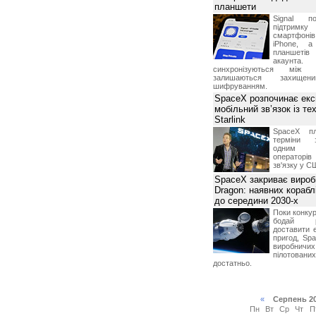
планшети
Signal по
підтрим
смартфоні
iPhone, а
планшетів
акаунта.
синхронізуються між 
залишаються захищени
шифруванням.
SpaceX розпочинає екс
мобільний зв’язок із те
Starlink
SpaceX пл
терміни з
одним з
операторі
зв'язку у С
SpaceX закриває вироб
Dragon: наявних корабл
до середини 2030-х
Поки конку
бодай р
доставити 
пригод, Sp
виробничих
пілотова
достатньо.
«
Серпень 2
Пн
Вт
Ср
Чт
П