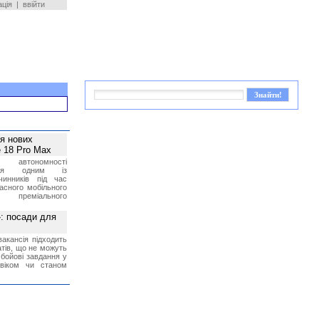
ація
|
ввійти
ея нових
 18 Pro Max
 автономності
ться одним із
чинників під час
асного мобільного
 преміального
»: посади для
акансія підходить
тів, що не можуть
бойові завдання у
 віком чи станом