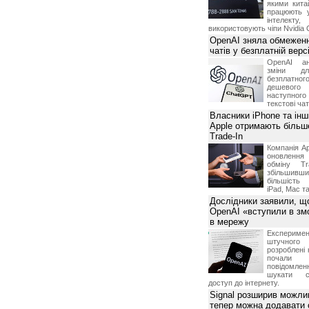
якими китай
працюють 
інтелекту
використовують чіпи Nvidia 
OpenAI зняла обмеженн
чатів у безплатній вер
OpenAI ан
зміни дл
безплатн
дешевого
наступног
текстові ча
Власники iPhone та інш
Apple отримають більш
Trade-In
Компанія Ap
оновлення
обміну T
збільшивши
більшість
iPad, Mac т
Дослідники заявили, щ
OpenAI «вступили в змо
в мережу
Експериме
штучного 
розроблені 
почали 
повідомлен
шукати с
доступ до інтернету.
Signal розширив можлив
тепер можна додавати