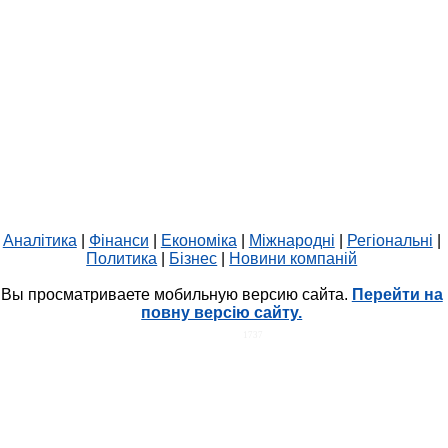
Аналітика
|
Фінанси
|
Економіка
|
Міжнародні
|
Регіональні
|
Политика
|
Бізнес
|
Новини компаній
Вы просматриваете мобильную версию сайта.
Перейти на
повну версію сайту.
HIT.UA
1737