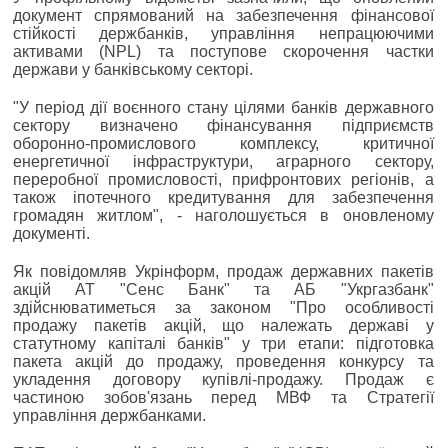
документ спрямований на забезпечення фінансової
стійкості держбанків, управління непрацюючими
активами (NPL) та поступове скорочення частки
держави у банківському секторі.
"У період дії воєнного стану цілями банків державного
сектору визначено фінансування підприємств
оборонно-промислового комплексу, критичної
енергетичної інфраструктури, аграрного сектору,
переробної промисловості, прифронтових регіонів, а
також іпотечного кредитування для забезпечення
громадян житлом", - наголошується в оновленому
документі.
Як повідомляв Укрінформ, продаж державних пакетів
акцій АТ "Сенс Банк" та АБ "Укргазбанк"
здійснюватиметься за законом "Про особливості
продажу пакетів акцій, що належать державі у
статутному капіталі банків" у три етапи: підготовка
пакета акцій до продажу, проведення конкурсу та
укладення договору купівлі-продажу. Продаж є
частиною зобов'язань перед МВФ та Стратегії
управління держбанками.