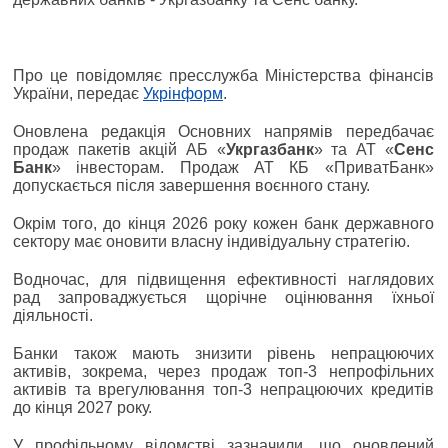
Про це повідомляє пресслужба Міністерства фінансів
України, передає
Укрінформ
.
Оновлена редакція Основних напрямів передбачає
продаж пакетів акцій АБ «
Укргазбанк
» та АТ «
Сенс
Банк
» інвесторам. Продаж АТ КБ «ПриватБанк»
допускається після завершення воєнного стану.
Окрім того, до кінця 2026 року кожен банк державного
сектору має оновити власну індивідуальну стратегію.
Водночас, для підвищення ефективності наглядових
рад запроваджується щорічне оцінювання їхньої
діяльності.
Банки також мають знизити рівень непрацюючих
активів, зокрема, через продаж топ-3 непрофільних
активів та врегулювання топ-3 непрацюючих кредитів
до кінця 2027 року.
У профільному відомстві зазначили, що оновлений