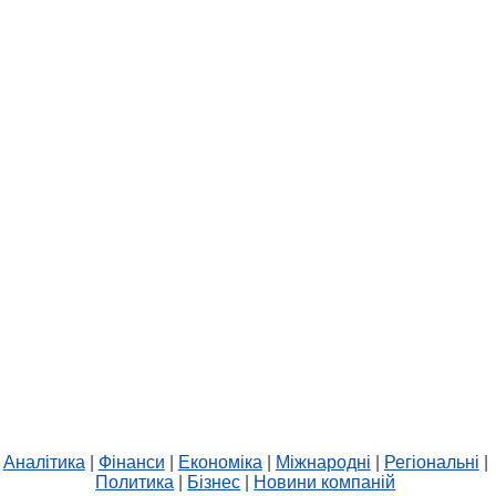
Аналітика
|
Фінанси
|
Економіка
|
Міжнародні
|
Регіональні
|
Политика
|
Бізнес
|
Новини компаній