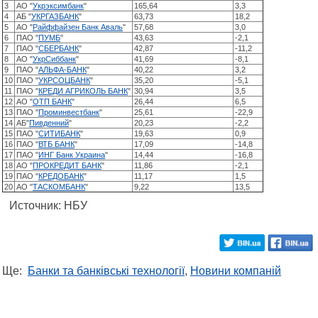
3
АО "
Укрэксимбанк
"
165,64
3,3
4
АБ "
УКРГАЗБАНК
"
63,73
18,2
5
АО "
Райффайзен Банк Аваль
"
57,68
3,0
6
ПАО "
ПУМБ
"
43,63
-2,1
7
ПАО "
СБЕРБАНК
"
42,87
-11,2
8
АО "
УкрСиббанк
"
41,69
-8,1
9
ПАО "
АЛЬФА-БАНК
"
40,22
3,2
10
ПАО "
УКРСОЦБАНК
"
35,20
-5,1
11
ПАО "
КРЕДИ АГРИКОЛЬ БАНК
"
30,94
3,5
12
АО "
ОТП БАНК
"
26,44
6,5
13
ПАО "
Проминвестбанк
"
25,61
-22,9
14
АБ"
Пивденний
"
20,23
-2,2
15
ПАО "
СИТИБАНК
"
19,63
0,9
16
ПАО "
ВТБ БАНК
"
17,09
-14,8
17
ПАО "
ИНГ Банк Украина
"
14,44
-16,8
18
АО "
ПРОКРЕДИТ БАНК
"
11,86
-2,1
19
ПАО "
КРЕДОБАНК
"
11,17
1,5
20
АО "
ТАСКОМБАНК
"
9,22
13,5
Источник: НБУ
Ще:
Банки та банківські технології
,
Новини компаній