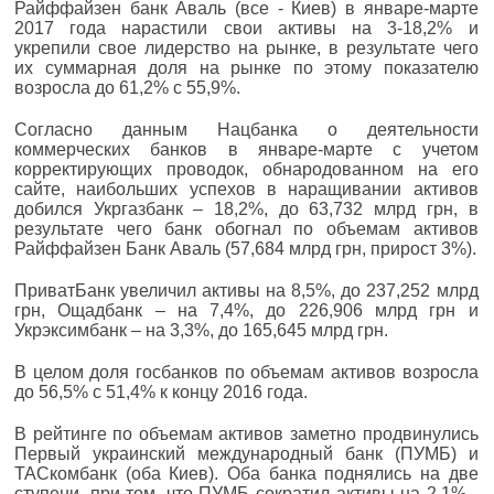
Райффайзен банк Аваль (все - Киев) в январе-марте
2017 года нарастили свои активы на 3-18,2% и
укрепили свое лидерство на рынке, в результате чего
их суммарная доля на рынке по этому показателю
возросла до 61,2% с 55,9%.
Согласно данным Нацбанка о деятельности
коммерческих банков в январе-марте с учетом
корректирующих проводок, обнародованном на его
сайте, наибольших успехов в наращивании активов
добился Укргазбанк – 18,2%, до 63,732 млрд грн, в
результате чего банк обогнал по объемам активов
Райффайзен Банк Аваль (57,684 млрд грн, прирост 3%).
ПриватБанк увеличил активы на 8,5%, до 237,252 млрд
грн, Ощадбанк – на 7,4%, до 226,906 млрд грн и
Укрэксимбанк – на 3,3%, до 165,645 млрд грн.
В целом доля госбанков по объемам активов возросла
до 56,5% с 51,4% к концу 2016 года.
В рейтинге по объемам активов заметно продвинулись
Первый украинский международный банк (ПУМБ) и
ТАСкомбанк (оба Киев). Оба банка поднялись на две
ступени, при том, что ПУМБ сократил активы на 2,1% -