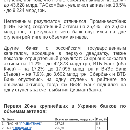
до 43,628 млрд. ТАСкомбанк увеличил активы на 13,5%
- до 9,224 млрд грн.
Негативным результатом отличился Проминвестбанк
(ПИБ, Киев), сокративший активы на 25,4% - до 25,606
млрд грн, в результате чего банк опустился на две
ступени рейтинге по объемам активов.
Другие банки с российским государственным
капиталом, входящие в первую двадцатку, также
показали отрицательный результат: Сбербанк сократил
активы на 11,2% - до 42,873 млрд грн, ВТБ Банк (оба
Киев) – на 17,2%, до 17,095 млрд грн и ВиЭс Банк
(Львов) – на 7,9%, до 3,602 млрд грн. Сбербанк и ВТБ
Банк опустились на одну ступень в рейтинге по
объемам активов, тогда как ВиЭс Банк поднялся на
одну ступень за счет выбытия Диамантбанка.
Первая 20-ка крупнейших в Украине банков по
объемам активов:
№
Банк
Всего активов, млрд грн
Изм, %
1
ПАО КБ "
ПРИВАТБАНК
"
237,25
8,5
2
АО "
ОЩАДБАНК
"
226,91
7,4