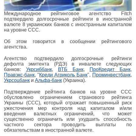
Международное рейтинговое агентство Fitch
подтвердило долгосрочные рейтинги в иностранной
валюте 8 украинских банков с иностранным капиталом
на уровне ССС.
Об этом говорится в сообщении рейтингового
агентства.
Агентство подтвердило долгосрочные рейтинги
дефолта эмитента (РДЭ) в инвалюте следующих
банков:
Укрсиббанк
,
ВТБ Банк
,
ПроКредит Банк
,
Правэкс-банк
, "
Креди Агриколь Банк
",
Проминвестбанк
,
Укрсоцбанк
и
Альфа-банк
(Украина).
Подтверждение рейтинга банков на уровне ССС
обусловлено ограничением странового рейтинга
Украины (ССС), который отражает повышенный риск
ужесточения мер контроля над капиталом и/или
введения валютных ограничений, что может
существенно ограничить или ухудшить способность
частного сектора проводить выплаты по
обязательствам в иностранной валюте.