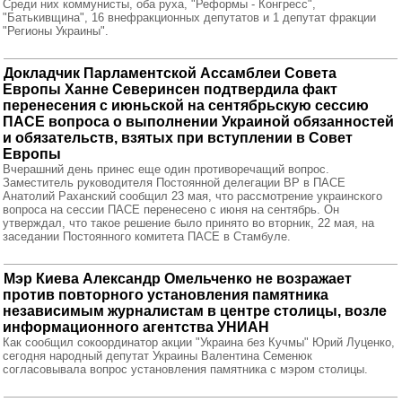
Среди них коммунисты, оба руха, "Реформы - Конгресс",
"Батькивщина", 16 внефракционных депутатов и 1 депутат фракции
"Регионы Украины".
Докладчик Парламентской Ассамблеи Совета
Европы Ханне Северинсен подтвердила факт
перенесения с июньской на сентябрьскую сессию
ПАСЕ вопроса о выполнении Украиной обязанностей
и обязательств, взятых при вступлении в Совет
Европы
Вчерашний день принес еще один противоречащий вопрос.
Заместитель руководителя Постоянной делегации ВР в ПАСЕ
Анатолий Раханский сообщил 23 мая, что рассмотрение украинского
вопроса на сессии ПАСЕ перенесено с июня на сентябрь. Он
утверждал, что такое решение было принято во вторник, 22 мая, на
заседании Постоянного комитета ПАСЕ в Стамбуле.
Мэр Киева Александр Омельченко не возражает
против повторного установления памятника
независимым журналистам в центре столицы, возле
информационного агентства УНИАН
Как сообщил сокоординатор акции "Украина без Кучмы" Юрий Луценко,
сегодня народный депутат Украины Валентина Семенюк
согласовывала вопрос установления памятника с мэром столицы.