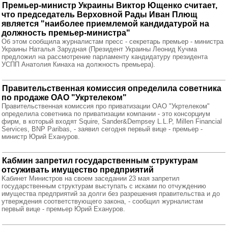
Премьер-министр Украины Виктор Ющенко считает,
что председатель Верховной Рады Иван Плющ
является "наиболее приемлемой кандидатурой на
должность премьер-министра"
Об этом сообщила журналистам пресс - секретарь премьер - министра
Украины Наталья Зарудная (Президент Украины Леонид Кучма
предложил на рассмотрение парламенту кандидатуру президента
УСПП Анатолия Кинаха на должность премьера).
Правительственная комиссия определила советника
по продаже ОАО "Укртелеком"
Правительственная комиссия про приватизации ОАО "Укртелеком"
определила советника по приватизации компании - это консорциум
фирм, в который входят Squire, Sander&Dempsey L.L.P, Millen Financial
Services, BNP Paribas, - заявил сегодня первый вице - премьер -
министр Юрий Ехануров.
Кабмин запретил государственным структурам
отсуживать имущество предприятий
Kабинет Министров на своем заседании 23 мая запретил
государственным структурам выступать с исками по отчуждению
имущества предприятий за долги без разрешения правительства и до
утверждения соответствующего закона, - сообщил журналистам
первый вице - премьер Юрий Ехануров.