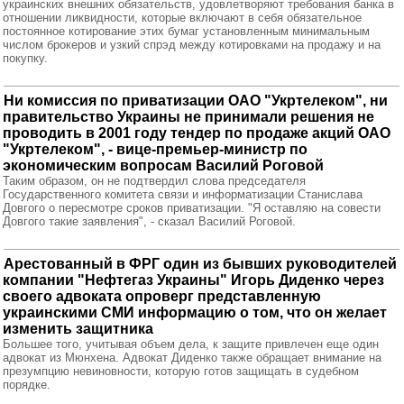
украинских внешних обязательств, удовлетворяют требования банка в
отношении ликвидности, которые включают в себя обязательное
постоянное котирование этих бумаг установленным минимальным
числом брокеров и узкий спрэд между котировками на продажу и на
покупку.
Ни комиссия по приватизации ОАО "Укртелеком", ни
правительство Украины не принимали решения не
проводить в 2001 году тендер по продаже акций ОАО
"Укртелеком", - вице-премьер-министр по
экономическим вопросам Василий Роговой
Таким образом, он не подтвердил слова председателя
Государственного комитета связи и информатизации Станислава
Довгого о пересмотре сроков приватизации. "Я оставляю на совести
Довгого такие заявления", - сказал Василий Роговой.
Арестованный в ФРГ один из бывших руководителей
компании "Нефтегаз Украины" Игорь Диденко через
своего адвоката опроверг представленную
украинскими СМИ информацию о том, что он желает
изменить защитника
Большее того, учитывая объем дела, к защите привлечен еще один
адвокат из Мюнхена. Адвокат Диденко также обращает внимание на
презумпцию невиновности, которую готов защищать в судебном
порядке.