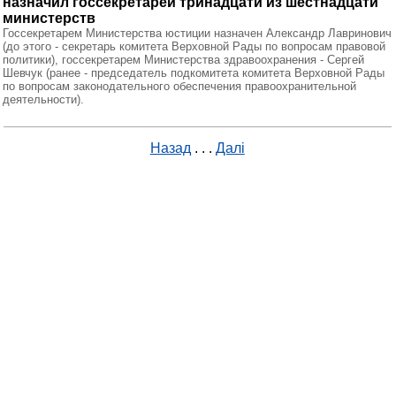
назначил госсекретарей тринадцати из шестнадцати
министерств
Госсекретарем Министерства юстиции назначен Александр Лавринович
(до этого - секретарь комитета Верховной Рады по вопросам правовой
политики), госсекретарем Министерства здравоохранения - Сергей
Шевчук (ранее - председатель подкомитета комитета Верховной Рады
по вопросам законодательного обеспечения правоохранительной
деятельности).
Назад
. . .
Далі