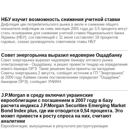
НБУ изучит возможность снижения учетной ставки
Дефляция цен потребительского рынка в июле и снижение общего
показателя инфляции за семь месяцев 2001 года до 3,5 процента могут
стать основанием для снижения учетной ставки Национального банка
Украины (НБУ), составляющей с 11 июня составляет 19 процентов
годовых, сказал руководитель советников главы НБУ
Совет энергорынка выразил недоверие Ощадбанку
Совет энергорынка выразил недоверие банкиру оптового рынка
электроэнергии - Ощадбанку, и решил провести тендер на определение
нового банкира ОРЭ. Такие решения были приняты на заседании
Советы энергорынка 2 августа, сообщил источник в ГП "Энергорынок"
(в 2000 году Кабмин своим постановлением определил "Ощадбанк"
банкиром ОРЭ), сообщает УНИАН.
J.P.Morgan в среду включил украинские
еврооблигации с погашением в 2007 году в базу
расчета индекса J.P.Morgan Securities Emerging Market
Bond Index plus, где им отводится 0,54 процента. Это
может привести к росту спроса на них, считают
аналитики
Еврооблигации, выпущенные в результате реструктуризации