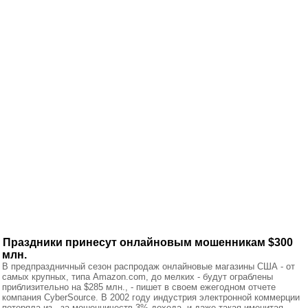
Праздники принесут онлайновым мошенникам $300
млн.
В предпраздничный сезон распродаж онлайновые магазины США - от
самых крупных, типа Amazon.com, до мелких - будут ограблены
приблизительно на $285 млн., - пишет в своем ежегодном отчете
компания CyberSource. В 2002 году индустрия электронной коммерции
потеряла из - за мошенничеств 3% дохода, и даже такая именитая