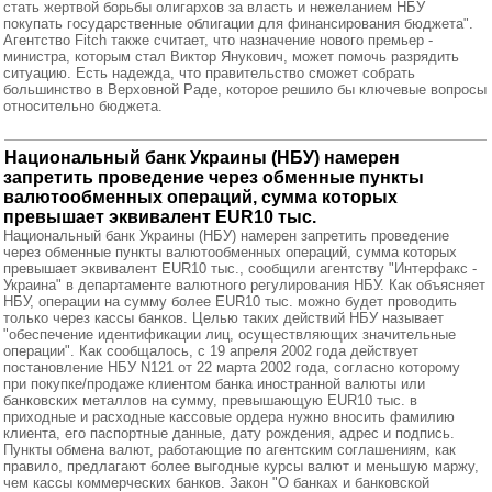
стать жертвой борьбы олигархов за власть и нежеланием НБУ
покупать государственные облигации для финансирования бюджета".
Агентство Fitch также считает, что назначение нового премьер -
министра, которым стал Виктор Янукович, может помочь разрядить
ситуацию. Есть надежда, что правительство сможет собрать
большинство в Верховной Раде, которое решило бы ключевые вопросы
относительно бюджета.
Национальный банк Украины (НБУ) намерен
запретить проведение через обменные пункты
валютообменных операций, сумма которых
превышает эквивалент EUR10 тыс.
Национальный банк Украины (НБУ) намерен запретить проведение
через обменные пункты валютообменных операций, сумма которых
превышает эквивалент EUR10 тыс., сообщили агентству "Интерфакс -
Украина" в департаменте валютного регулирования НБУ. Как объясняет
НБУ, операции на сумму более EUR10 тыс. можно будет проводить
только через кассы банков. Целью таких действий НБУ называет
"обеспечение идентификации лиц, осуществляющих значительные
операции". Как сообщалось, с 19 апреля 2002 года действует
постановление НБУ N121 от 22 марта 2002 года, согласно которому
при покупке/продаже клиентом банка иностранной валюты или
банковских металлов на сумму, превышающую EUR10 тыс. в
приходные и расходные кассовые ордера нужно вносить фамилию
клиента, его паспортные данные, дату рождения, адрес и подпись.
Пункты обмена валют, работающие по агентским соглашениям, как
правило, предлагают более выгодные курсы валют и меньшую маржу,
чем кассы коммерческих банков. Закон "О банках и банковской