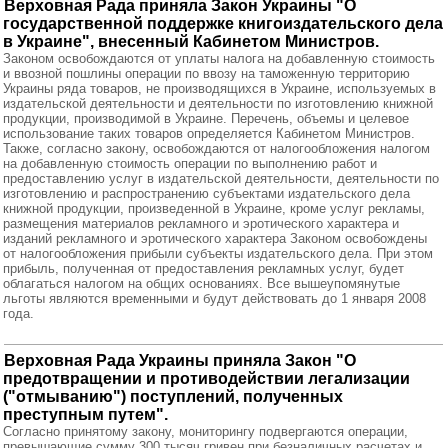
Верховная Рада приняла Закон Украины "О
государственной поддержке книгоиздательского дела
в Украине", внесенный Кабинетом Министров.
Законом освобождаются от уплаты налога на добавленную стоимость
и ввозной пошлины операции по ввозу на таможенную территорию
Украины ряда товаров, не производящихся в Украине, используемых в
издательской деятельности и деятельности по изготовлению книжной
продукции, производимой в Украине. Перечень, объемы и целевое
использование таких товаров определяется Кабинетом Министров.
Также, согласно закону, освобождаются от налогообложения налогом
на добавленную стоимость операции по выполнению работ и
предоставлению услуг в издательской деятельности, деятельности по
изготовлению и распространению субъектами издательского дела
книжной продукции, произведенной в Украине, кроме услуг рекламы,
размещения материалов рекламного и эротического характера и
изданий рекламного и эротического характера Законом освобождены
от налогообложения прибыли субъекты издательского дела. При этом
прибыль, полученная от предоставления рекламных услуг, будет
облагаться налогом на общих основаниях. Все вышеупомянутые
льготы являются временными и будут действовать до 1 января 2008
года.
Верховная Рада Украины приняла Закон "О
предотвращении и противодействии легализации
("отмыванию") поступлений, полученных
преступным путем".
Согласно принятому закону, мониторингу подвергаются операции,
превышающие сумму 300 тысяч гривен при безналичных расчетах и