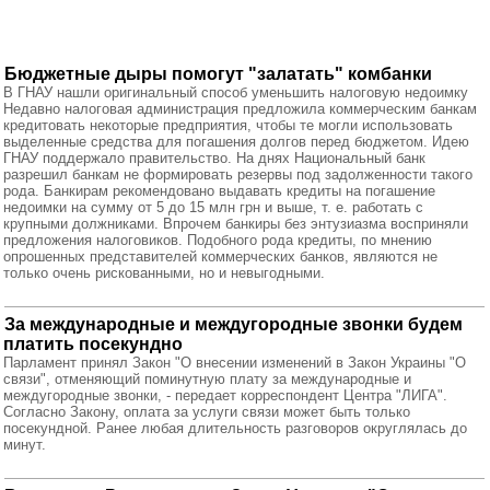
Бюджетные дыры помогут "залатать" комбанки
В ГНАУ нашли оригинальный способ уменьшить налоговую недоимку
Недавно налоговая администрация предложила коммерческим банкам
кредитовать некоторые предприятия, чтобы те могли использовать
выделенные средства для погашения долгов перед бюджетом. Идею
ГНАУ поддержало правительство. На днях Национальный банк
разрешил банкам не формировать резервы под задолженности такого
рода. Банкирам рекомендовано выдавать кредиты на погашение
недоимки на сумму от 5 до 15 млн грн и выше, т. е. работать с
крупными должниками. Впрочем банкиры без энтузиазма восприняли
предложения налоговиков. Подобного рода кредиты, по мнению
опрошенных представителей коммерческих банков, являются не
только очень рискованными, но и невыгодными.
За международные и междугородные звонки будем
платить посекундно
Парламент принял Закон "О внесении изменений в Закон Украины "О
связи", отменяющий поминутную плату за международные и
междугородные звонки, - передает корреспондент Центра "ЛИГА".
Согласно Закону, оплата за услуги связи может быть только
посекундной. Ранее любая длительность разговоров округлялась до
минут.