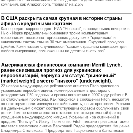
компания, как Amazon.com, "попала" на 2,5%.
В США раскрыта самая крупная в истории страны
афера с кредитными картами.
Как передает корреспондент РИА "Новости", в понедельник вечером в
Нью - Йорке предъявлены обвинения троим компьютерным
мошенникам, незаконно торговавших доступом к "кредиткам" и
банковским счетам свыше 30 тыс американцев. Окружной прокурор
Джеймс Коми назвал случившееся "самым страшным кошмаром для
любого американца, помноженным на десятки тысяч раз".
Американская финансовая компания Merrill Lynch,
ранее снизившая прогноз для украинских
еврооблигаций, вернула им статус "рыночный"
(market weight) вместо "низкого" (underweight).
22 ноября международное рейтинговое агенство Fitch присвоило
украинским еврооблигациям, номинированным в долларах с
доходностью 11% годовых и сроком погашения в 2007 году рейтинг В
со стабильным прогнозом. Как говорится в сообщении Fitch, несмотря
на некоторую политическую нестабильность, по их прогнозам, Украина
и в дальнейшем сможет соответствующим образом обслуживать свои
долги. Тем не менее агенство отмечает как отрицательный фактор
ухудшения международного имиджа Украины из - за обвинений в
продаже "Кольчуг" к Ираку. По мнению Fitch, плохим признаком также
является возможное снятие Верховной Радой председателя Нацбанка
Владимира Стельмаха. "Председатель Национального банка может