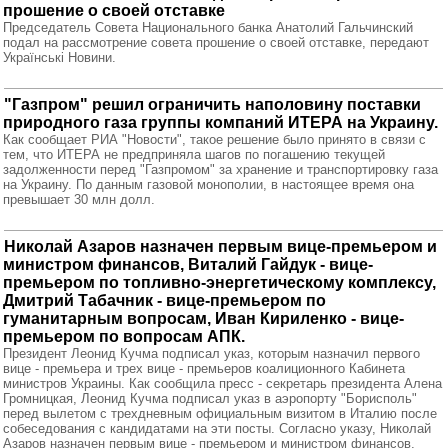
прошение о своей отставке
Председатель Совета Национального банка Анатолий Гальчинский
подал на рассмотрение совета прошение о своей отставке, передают
Українські Новини.
"Газпром" решил ограничить наполовину поставки
природного газа группы компаний ИТЕРА на Украину.
Как сообщает РИА "Новости", такое решение было принято в связи с
тем, что ИТЕРА не предприняла шагов по погашению текущей
задолженности перед "Газпромом" за хранение и транспортировку газа
на Украину. По данным газовой монополии, в настоящее время она
превышает 30 млн долл.
Николай Азаров назначен первым вице-премьером и
министром финансов, Виталий Гайдук - вице-
премьером по топливно-энергетическому комплексу,
Дмитрий Табачник - вице-премьером по
гуманитарным вопросам, Иван Кириленко - вице-
премьером по вопросам АПК.
Президент Леонид Кучма подписал указ, которым назначил первого
вице - премьера и трех вице - премьеров коалиционного Кабинета
министров Украины. Как сообщила пресс - секретарь президента Алена
Громницкая, Леонид Кучма подписал указ в аэропорту "Борисполь"
перед вылетом с трехдневным официальным визитом в Италию после
собеседования с кандидатами на эти посты. Согласно указу, Николай
Азаров назначен первым вице - премьером и министром финансов,