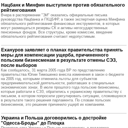
Нацбанк и Минфин выступили против обязательного
рейтингования
Вчера в распоряжении "ЭИ" оказались официальные письма
руководства Нацбанка и ГКЦБФР, а также экспертная оценка Минфина
обязательного рейтингования финансовых инструментов, в которых
могут размещаться резервы СК и активы негосударственных
пенсионных фондов. Все структуры, кроме комиссии, введение
обязательного рейтингования считают недопустимым.
Ехануров заявляет о планах правительства принять
меры для компенсации ущерба, причиненного
польским бизнесменам в результате отмены СЭЗ,
после выборов
Как сообщалось, 31 марта 2005 года ВР по представлению
правительства Юлии Тимошенко внесла изменения в закон о бюджете
на 2005 год, которыми отменила льготы для субъектов
предпринимательской деятельности, работавших в специальных
экономических зонах. В июле прошлого года польские бизнесмены,
которые работали в СЭЗ, обратились к украинскому правительству с
письмом, в котором попросили урегулировать ситуацию, сложившуюся
в результате такого решения парламента. По словам польских
бизнесменов, это решение причинило ущерб их компаниям.
Украина и Польша договорились о достройке
"Одесса-Броды" до Плоцка
Правительства Украины и Польши договорились о поддержке