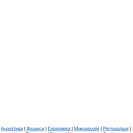
Аналітика
|
Фінанси
|
Економіка
|
Міжнародні
|
Регіональні
|