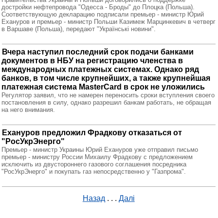
достройки нефтепровода "Одесса - Броды" до Плоцка (Польша).
Соответствующую декларацию подписали премьер - министр Юрий
Ехануров и премьер - министр Польши Казимеж Марцинкевич в четверг
в Варшаве (Польша), передают "Українські новини".
Вчера наступил последний срок подачи банками
документов в НБУ на регистрацию членства в
международных платежных системах. Однако ряд
банков, в том числе крупнейших, а также крупнейшая
платежная система MasterCard в срок не уложились
Регулятор заявил, что не намерен переносить сроки вступления своего
постановления в силу, однако разрешил банкам работать, не обращая
на него внимания.
Ехануров предложил Фрадкову отказаться от
"РосУкрЭнерго"
Премьер - министр Украины Юрий Ехануров уже отправил письмо
премьер - министру России Михаилу Фрадкову с предложением
исключить из двустороннего газового соглашения посредника
"РосУкрЭнерго" и покупать газ непосредственно у "Газпрома".
Назад
. . .
Далі