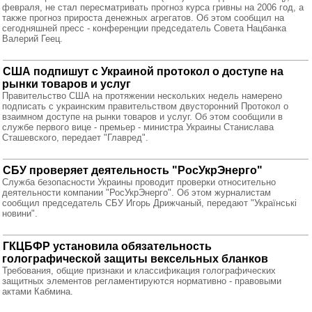
февраля, не стал пересматривать прогноз курса гривны на 2006 год, а
также прогноз прироста денежных агрегатов. Об этом сообщил на
сегодняшней пресс - конференции председатель Совета Нацбанка
Валерий Геец.
США подпишут с Украиной протокол о доступе на
рынки товаров и услуг
Правительство США на протяжении нескольких недель намерено
подписать с украинским правительством двусторонний Протокол о
взаимном доступе на рынки товаров и услуг. Об этом сообщили в
службе первого вице - премьер - министра Украины Станислава
Сташевского, передает "Главред".
СБУ проверяет деятельность "РосУкрЭнерго"
Служба безопасности Украины проводит проверки относительно
деятельности компании "РосУкрЭнерго". Об этом журналистам
сообщил председатель СБУ Игорь Дрижчаный, передают "Українські
новини".
ГКЦБФР установила обязательность
голографической защиты вексельных бланков
Требования, общие признаки и классификация голографических
защитных элементов регламентируются нормативно - правовыми
актами Кабмина.