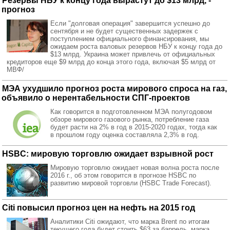
Резервы НБУ к концу года вырастут до $13 млрд, -
прогноз
Если "долговая операция" завершится успешно до
сентября и не будет существенных задержек с
поступлением официального финансирования, мы
ожидаем роста валовых резервов НБУ к концу года до
$13 млрд. Украина может привлечь от официальных
кредиторов еще $9 млрд до конца этого года, включая $5 млрд от
МВФ/
МЭА ухудшило прогноз роста мирового спроса на газ,
объявило о нерентабельности СПГ-проектов
Как говорится в подготовленном МЭА полугодовом
обзоре мирового газового рынка, потребление газа
будет расти на 2% в год в 2015-2020 годах, тогда как
в прошлом году оценка составляла 2,3% в год.
HSBC: мировую торговлю ожидает взрывной рост
Мировую торговлю ожидает новая волна роста после
2016 г., об этом говорится в прогнозе HSBC по
развитию мировой торговли (HSBC Trade Forecast).
Citi повысил прогноз цен на нефть на 2015 год
Аналитики Citi ожидают, что марка Brent по итогам
текущего года будет стоить $63 за баррель, марка