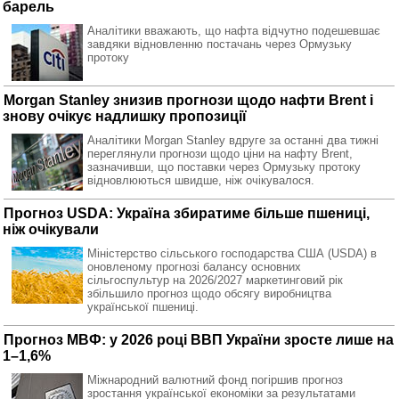
барель
Аналітики вважають, що нафта відчутно подешевшає
завдяки відновленню постачань через Ормузьку
протоку
Morgan Stanley знизив прогнози щодо нафти Brent і
знову очікує надлишку пропозиції
Аналітики Morgan Stanley вдруге за останні два тижні
переглянули прогнози щодо ціни на нафту Brent,
зазначивши, що поставки через Ормузьку протоку
відновлюються швидше, ніж очікувалося.
Прогноз USDA: Україна збиратиме більше пшениці,
ніж очікували
Міністерство сільського господарства США (USDA) в
оновленому прогнозі балансу основних
сільгоспультур на 2026/2027 маркетинговий рік
збільшило прогноз щодо обсягу виробництва
української пшениці.
Прогноз МВФ: у 2026 році ВВП України зросте лише на
1–1,6%
Міжнародний валютний фонд погіршив прогноз
зростання української економіки за результатами