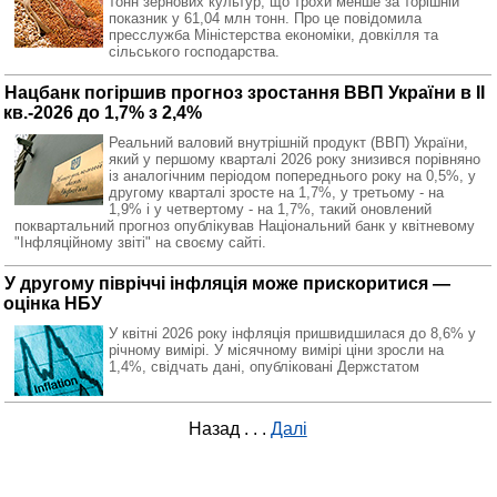
тонн зернових культур, що трохи менше за торішній
показник у 61,04 млн тонн. Про це повідомила
пресслужба Міністерства економіки, довкілля та
сільського господарства.
Нацбанк погіршив прогноз зростання ВВП України в II
кв.-2026 до 1,7% з 2,4%
Реальний валовий внутрішній продукт (ВВП) України,
який у першому кварталі 2026 року знизився порівняно
із аналогічним періодом попереднього року на 0,5%, у
другому кварталі зросте на 1,7%, у третьому - на
1,9% і у четвертому - на 1,7%, такий оновлений
поквартальний прогноз опублікував Національний банк у квітневому
"Інфляційному звіті" на своєму сайті.
У другому півріччі інфляція може прискоритися —
оцінка НБУ
У квітні 2026 року інфляція пришвидшилася до 8,6% у
річному вимірі. У місячному вимірі ціни зросли на
1,4%, свідчать дані, опубліковані Держстатом
Назад
. . .
Далі