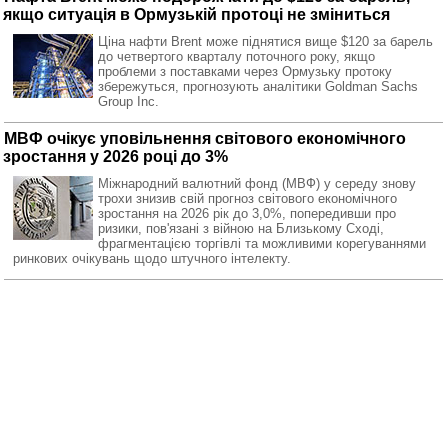
якщо ситуація в Ормузькій протоці не зміниться
Ціна нафти Brent може піднятися вище $120 за барель
до четвертого кварталу поточного року, якщо
проблеми з поставками через Ормузьку протоку
збережуться, прогнозують аналітики Goldman Sachs
Group Inc.
МВФ очікує уповільнення світового економічного
зростання у 2026 році до 3%
Міжнародний валютний фонд (МВФ) у середу знову
трохи знизив свій прогноз світового економічного
зростання на 2026 рік до 3,0%, попередивши про
ризики, пов'язані з війною на Близькому Сході,
фрагментацією торгівлі та можливими корегуваннями
ринкових очікувань щодо штучного інтелекту.