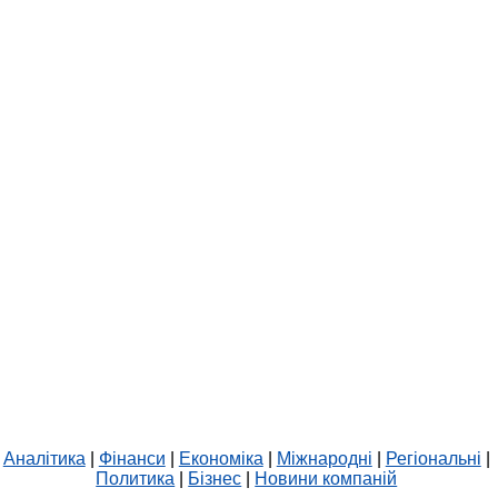
Аналітика
|
Фінанси
|
Економіка
|
Міжнародні
|
Регіональні
|
Политика
|
Бізнес
|
Новини компаній