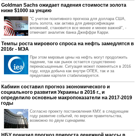
Goldman Sachs ожидает падения стоимости золота
ниже $1000 за унцию
"С учетом позитивного прогноза для доллара США,
роль золота, как актива для диверсификации
вложений, становится все менее и менее важной", -
отмечает аналитик банка Джеффри Карри.
Темпы роста мирового спроса на нефть замедлятся в
2016г - МЭА
При этом мировые цены на нефть могут продолжить
падение, так как рынок остается существенно
перенасыщенным. Ситуация может поменяться в 2016
году, когда добыча как внутри ОПЕК, так и за
пределами картеля стабилизируется.
Кабмин составил прогноз экономического и
социального развития Украины в 2016 г., и
определило основные макропоказатели на 2017-2019
годы
Согласно проекту постановления КМУ, в следующем
году развитие событий, по версии правительства,
возможно по двум сценариям.
НБУ понизил прогноз прироста денежной массы в