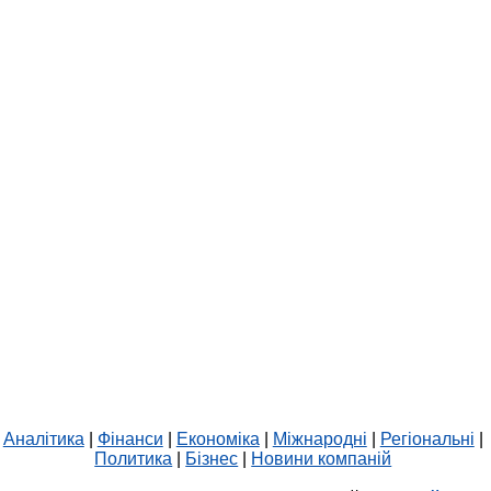
Аналітика
|
Фінанси
|
Економіка
|
Міжнародні
|
Регіональні
|
Политика
|
Бізнес
|
Новини компаній