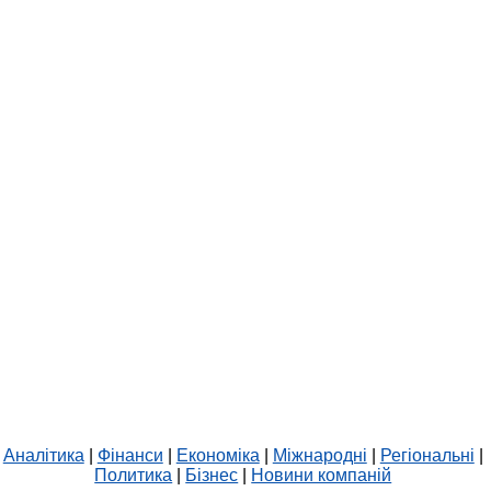
Аналітика
|
Фінанси
|
Економіка
|
Міжнародні
|
Регіональні
|
Политика
|
Бізнес
|
Новини компаній