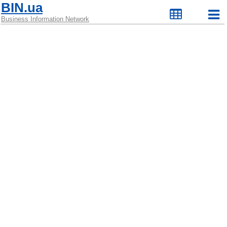
BIN.ua
Business Information Network