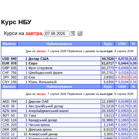
Курс НБУ
Курси на
завтра
,
Валюта
Найменування
Курс
UAH
%
Дані на
завтра
, 7 серпня 2026 Порівняння з даними на
сьогодні
, 6 серпня 2026
USD
840
1
Долар США
44,7626
0,0731
0,16
EUR
978
1
Євро
51,6717
0,0464
0,09
GBP
826
1
Фунт стерлінгів
60,2773
0,0359
0,06
CHF
756
1
Швейцарський франк
55,2761
0,0118
0,02
JPY
392
10
Єна
2,8352
0,0010
0,04
CNY
156
1
Юань Женьміньбі
6,6300
0,0104
0,16
Валюта
Найменування
Курс
UAH
%
Дані на
завтра
, 7 серпня 2026 Порівняння з даними на
сьогодні
, 6 серпня 2026
AED
784
1
Дирхам ОАЕ
12,1869
0,0199
0,16
AUD
36
1
Австралійський долар
31,5218
0,0179
0,06
AZN
944
1
Азербайджанський манат
26,3325
0,0353
0,13
BDT
50
10
Така
3,6213
0,0059
0,16
CAD
124
1
Канадський долар
31,9881
0,1863
0,59
CZK
203
1
Чеська крона
2,1345
0,0007
0,03
DKK
208
1
Данська крона
6,9122
0,0061
0,09
DZD
12
10
Алжирський динар
3,3691
0,0052
0,15
EGP
818
1
Єгипетський фунт
0,8991
0,0020
0,22