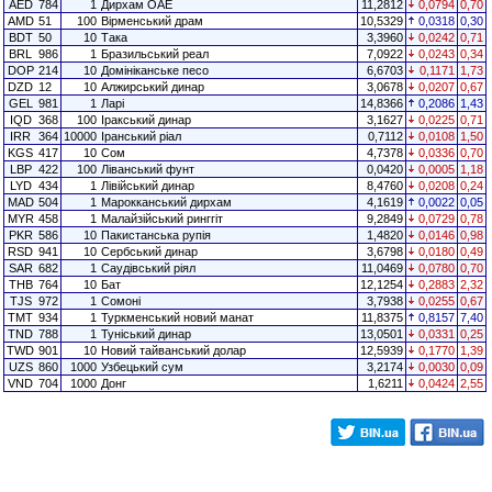
AED
784
1
Дирхам ОАЕ
11,2812
0,0794
0,70
AMD
51
100
Вірменський драм
10,5329
0,0318
0,30
BDT
50
10
Така
3,3960
0,0242
0,71
BRL
986
1
Бразильський реал
7,0922
0,0243
0,34
DOP
214
10
Домініканське песо
6,6703
0,1171
1,73
DZD
12
10
Алжирський динар
3,0678
0,0207
0,67
GEL
981
1
Ларі
14,8366
0,2086
1,43
IQD
368
100
Іракський динар
3,1627
0,0225
0,71
IRR
364
10000
Іранський ріал
0,7112
0,0108
1,50
KGS
417
10
Сом
4,7378
0,0336
0,70
LBP
422
100
Ліванський фунт
0,0420
0,0005
1,18
LYD
434
1
Лівійський динар
8,4760
0,0208
0,24
MAD
504
1
Марокканський дирхам
4,1619
0,0022
0,05
MYR
458
1
Малайзійський ринггіт
9,2849
0,0729
0,78
PKR
586
10
Пакистанська рупія
1,4820
0,0146
0,98
RSD
941
10
Сербський динар
3,6798
0,0180
0,49
SAR
682
1
Саудівський ріял
11,0469
0,0780
0,70
THB
764
10
Бат
12,1254
0,2883
2,32
TJS
972
1
Сомоні
3,7938
0,0255
0,67
TMT
934
1
Туркменський новий манат
11,8375
0,8157
7,40
TND
788
1
Туніський динар
13,0501
0,0331
0,25
TWD
901
10
Новий тайванський долар
12,5939
0,1770
1,39
UZS
860
1000
Узбецький сум
3,2174
0,0030
0,09
VND
704
1000
Донг
1,6211
0,0424
2,55