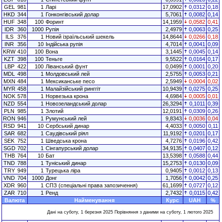
GEL
981
1
Ларі
17,0902
0,0312
0,18
HKD
344
1
Гонконгівський долар
5,7061
0,0082
0,14
HUF
348
100
Форинт
14,1959
0,0582
0,41
IDR
360
1000
Рупія
2,4979
0,0063
0,25
ILS
376
1
Новий ізраїльський шекель
14,8644
0,0266
0,18
INR
356
10
Індійська рупія
4,7014
0,0041
0,09
KRW
410
100
Вона
3,1445
0,0045
0,14
KZT
398
100
Теньге
9,5522
0,0164
0,17
LBP
422
100
Ліванський фунт
0,0499
0,0001
0,20
MDL
498
1
Молдовський лей
2,5755
0,0053
0,21
MXN
484
1
Мексиканське песо
2,5949
0,0004
0,02
MYR
458
1
Малайзійський ринггіт
10,9439
0,0275
0,25
NOK
578
1
Норвезька крона
4,6984
0,0005
0,01
NZD
554
1
Новозеландський долар
26,3294
0,1011
0,39
PLN
985
1
Злотий
12,0191
0,0309
0,26
RON
946
1
Румунський лей
9,8343
0,0036
0,04
RSD
941
10
Сербський динар
4,4033
0,0050
0,11
SAR
682
1
Саудівський ріял
11,9192
0,0201
0,17
SEK
752
1
Шведська крона
4,7276
0,0196
0,42
SGD
702
1
Сінгапурський долар
34,9135
0,0407
0,12
THB
764
10
Бат
13,5398
0,0588
0,44
TND
788
1
Туніський динар
15,2753
0,0130
0,09
TRY
949
1
Турецька ліра
0,9405
0,0012
0,13
VND
704
1000
Донг
1,7056
0,0042
0,25
XDR
960
1
СПЗ (спеціальні права запозичення)
61,1699
0,0727
0,12
ZAR
710
1
Ренд
2,7432
0,0115
0,42
Валюта
Найменування
Курс
UAH
%
Дані на суботу, 1 березня 2025 Порівняння з даними на суботу, 1 лютого 2025