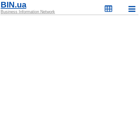
BIN.ua
Business Information Network