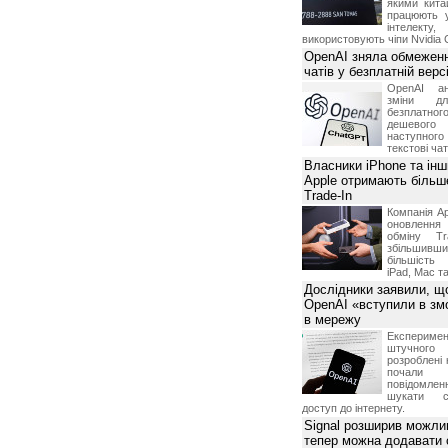
якими китай
працюють 
інтелекту
використовують чіпи Nvidia 
OpenAI зняла обмеженн
чатів у безплатній вер
OpenAI ан
зміни дл
безплатн
дешевого
наступног
текстові ча
Власники iPhone та інш
Apple отримають більш
Trade-In
Компанія Ap
оновлення
обміну T
збільшивши
більшість
iPad, Mac т
Дослідники заявили, щ
OpenAI «вступили в змо
в мережу
Експериме
штучного 
розроблені 
почали 
повідомлен
шукати с
доступ до інтернету.
Signal розширив можлив
тепер можна додавати