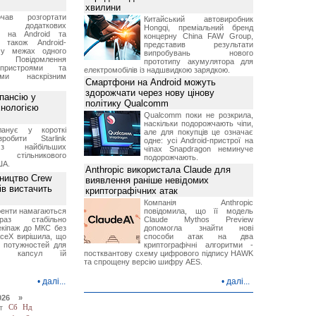
хвилини
чав розгортати
Китайський автовиробник
ку додаткових
Hongqi, преміальний бренд
в на Android та
концерну China FAW Group,
 також Android-
представив результати
 у межах одного
випробувань нового
 Повідомлення
прототипу акумулятора для
пристроями та
електромобілів із надшвидкою зарядкою.
ми наскрізним
Смартфони на Android можуть
здорожчати через нову цінову
пансію у
політику Qualcomm
хнологією
Qualcomm поки не розкрила,
наскільки подорожчають чіпи,
анує у короткі
але для покупців це означає
робити Starlink
одне: усі Android-пристрої на
 найбільших
чіпах Snapdragon неминуче
в стільникового
подорожчають.
ША.
Anthropic використала Claude для
ництво Crew
виявлення раніше невідомих
ів вистачить
криптографічних атак
Компанія Anthropic
ренти намагаються
повідомила, що її модель
аз стабільно
Claude Mythos Preview
екіпаж до МКС без
допомогла знайти нові
aceX вирішила, що
способи атак на два
 потужностей для
криптографічні алгоритми -
них капсул їй
постквантову схему цифрового підпису HAWK
та спрощену версію шифру AES.
•
далі...
•
далі...
026 »
т
Сб
Нд