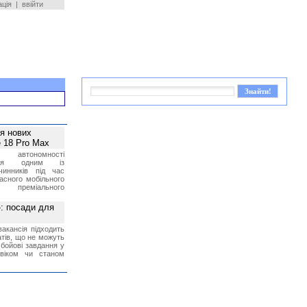
ація
|
ввійти
ея нових
 18 Pro Max
 автономності
ться одним із
чинників під час
асного мобільного
 преміального
»: посади для
акансія підходить
тів, що не можуть
бойові завдання у
 віком чи станом