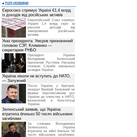
ТОП-НОВИНИ
Євросоюз спрямує Україні €1,4 млрд
із доходів від російських активів
Європейський Союз спрямує
Україні 1,4 млрд євро за
рахунок доходів від
заморожених російських
активів.
Указ президента: Умєров призначений
головою СЗР, Клименко —
секретарем РНБО
Президент України
Володимир Зеленський
призначив Pустема Умєрова
головою Служби зовнішньої
розвідки України.
Україна ніколи не вступить до НАТО,
— Залужний
Посол України у Британії,
генерал Валерій Залужний не
вважає перспективним рух
України до членства в НАТО,
визначений в Конституції
України.
Зеленський заявив, що Україна
втратила близько 50 тисяч військових
загиблими
За словами Володимира
Зеленського, Україна
втратила на війні близько 50
тисяч військових загиблими,