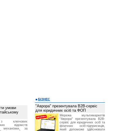
БІЗНЕС
"Аврора" презентувала B2B-сервіс
ти умови
для юридичних осіб та ФОП
итайському
Мережа мультимаркетів
"Аврора" презентувала B2B-
з ключових
сервіс для юридичних осіб та
ських відомств
фізичних осіб-підприємців,
є механізми, за
який допоможе здійснювати