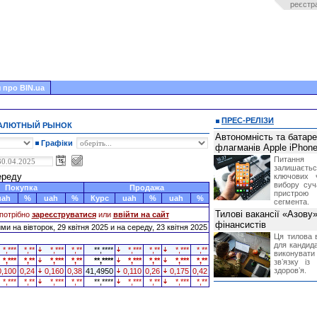
реєстр
 про BIN.ua
ПРЕС-РЕЛІЗИ
ВАЛЮТНЫЙ РЫНОК
Автономність та батар
Графіки
флагманів Apple iPhone
Питання
залишає
середу
ключових 
вибору суч
Покупка
Продажа
пристрою
uah
%
uah
%
Курс
uah
%
uah
%
сегмента.
Тилові вакансії «Азову
потрібно
зареєструватися
или
ввійти на сайт
фінансистів
и на вівторок, 29 квітня 2025 и на середу, 23 квітня 2025
Ця тилова в
для кандида
*,***
*,**
*,***
*,**
**,****
*,***
*,**
*,***
*,**
виконувати 
*,***
*,**
*,***
*,**
**,****
*,***
*,**
*,***
*,**
звʼязку із
здоровʼя.
0,100
0,24
0,160
0,38
41,4950
0,110
0,26
0,175
0,42
*,***
*,**
*,***
*,**
**,****
*,***
*,**
*,***
*,**