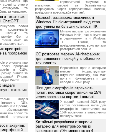
ські компанії, що
корпоративні закупівлі в
у сфері штучного
магазинах мережі за безготівковим
, отримують та
розрахунком через корпоративний баланс,
Corp. за кордоном.
повідомила пресслужба компанії.
я з текстових
Microsoft розширила можливості
сії ChatGPT
Windows 11: біометричний вхід став
онсувала великі
доступним на більшій кількості ПК
я користувачів
Ми вже писали про оновлення
ого ChatGPT та
Windows Hello, яке очікується
 тарифу Go: із
в серпневому патчі Windows
о тижня ліміт на
11. Схоже, за
ти скасовується.
повідомленнями, воно почало
их пристроїв
розгортатися раніше.
е за програмою
ЄС розгортає мережу AI-гігафабрик
для зміцнення позицій у глобальних
ple оголосила про
технологіях
 своєї програми
Єврокомісія прагне створити
rade-In в США,
власну інфраструктуру
 розмір виплат за
штучного інтелекту, яка має
 моделей iPhone,
почати функціонувати до
а Apple Watch.
середини 2028 року
о моделі
Чіпи для смартфонів втрачають
ву» і «втекли»
попит: поставки скоротилися на 15%
через зростання вартості пам’яті
нтальні моделі
У першій половині 2026 року
інтелекту (ШІ),
світові постачання чипів для
компанією OpenAI,
смартфонів скоротилися на
обмінюватися
15% порівняно з аналогічним
нями між собою та
періодом торік.
посіб отримати
Китайські розробники створили
ості акаунтів:
батарею для електромобілів із
 смартфони й
зарядкою до 70% менш ніж за 4