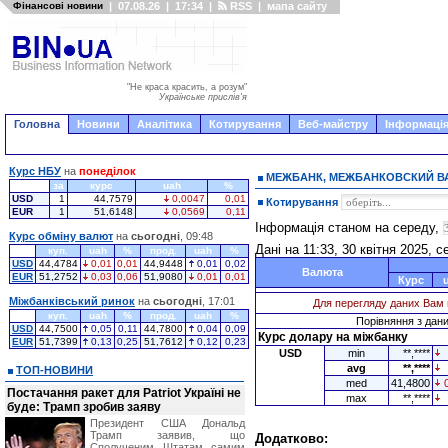
Фінансові новини
|
07.08.26
|
17:34
|
RSS
|
мапа сайту
"Не краса красить, а розум"
Українське прислів'я
Головна
Новини
Аналітика
Котирування
Веб-майстру
Інформація
Курс НБУ
на
понеділок
МЕЖБАНК, МЕЖБАНКОВСКИЙ 
за
курс
uah
%
USD
1
44,7579
0,0047
0,01
Котирування
EUR
1
51,6148
0,0569
0,11
Інформація станом на середу,
Курс обміну валют
на
сьогодні
, 09:48
Дані на 11:33, 30 квітня 2025, 
куп.
uah
%
прод.
uah
%
USD
44,4784
0,01
0,01
44,9448
0,01
0,02
Валюта
EUR
51,2752
0,03
0,06
51,9080
0,01
0,01
Курс
Міжбанківський ринок
на
сьогодні
, 17:01
Для перегляду даних Вам 
куп.
uah
%
прод.
uah
%
Порівняння з даним
USD
44,7500
0,05
0,11
44,7800
0,04
0,09
Курс долару на міжбанку
EUR
51,7399
0,13
0,25
51,7612
0,12
0,23
USD
min
**,****
avg
**,****
ТОП-НОВИНИ
med
41,4800
Постачання ракет для Patriot Україні не
max
**,****
буде: Трамп зробив заяву
Президент США Дональд
Трамп заявив, що
Додатково:
Сполученим Штатам самим