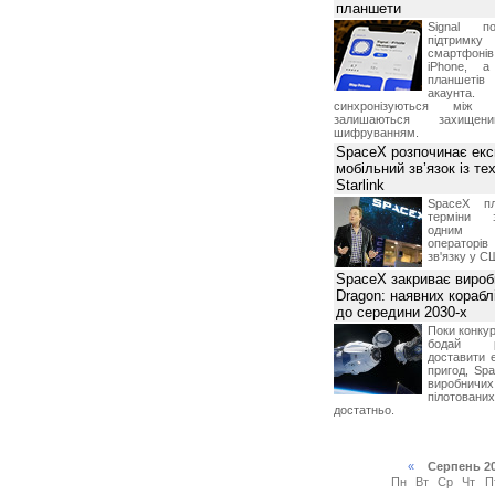
планшети
Signal по
підтрим
смартфоні
iPhone, а
планшетів
акаунта.
синхронізуються між 
залишаються захищени
шифруванням.
SpaceX розпочинає екс
мобільний зв’язок із те
Starlink
SpaceX пл
терміни з
одним з
операторі
зв'язку у С
SpaceX закриває вироб
Dragon: наявних корабл
до середини 2030-х
Поки конку
бодай р
доставити 
пригод, Sp
виробничих
пілотова
достатньо.
«
Серпень 2
Пн
Вт
Ср
Чт
П