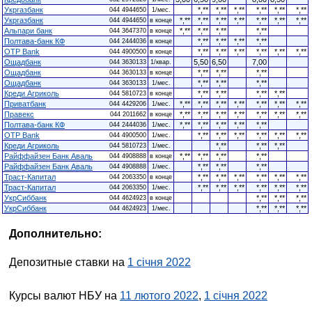
Укргазбанк
*,**
*,**
*,**
*,**
*,**
*,**
044 4944650
1/мес.
Укргазбанк
*,**
*,**
*,**
*,**
*,**
*,**
*,**
044 4944650
в конце
Альпари банк
*,**
*,**
*,**
*,**
044 3647370
в конце
Полтава-банк КФ
*,**
*,**
*,**
*,**
044 2444036
в конце
OTP Bank
*,**
*,**
*,**
*,**
*,**
*,**
044 4900500
в конце
Ощадбанк
5,50
6,50
7,00
044 3630133
1/квар.
Ощадбанк
*,**
*,**
*,**
044 3630133
в конце
Ощадбанк
*,**
*,**
*,**
044 3630133
1/мес.
Креди Агриколь
*,**
*,**
*,**
*,**
044 5810723
в конце
Приватбанк
*,**
*,**
*,**
*,**
*,**
*,**
*,**
044 4429206
1/мес.
Правекс
*,**
*,**
*,**
*,**
*,**
*,**
*,**
044 2011662
в конце
Полтава-банк КФ
*,**
*,**
*,**
*,**
*,**
044 2444036
1/мес.
OTP Bank
*,**
*,**
*,**
*,**
*,**
*,**
044 4900500
1/мес.
Креди Агриколь
*,**
*,**
*,**
044 5810723
1/мес.
Райффайзен Банк Аваль
*,**
*,**
*,**
*,**
044 4908888
в конце
Райффайзен Банк Аваль
*,**
*,**
*,**
044 4908888
1/мес.
Траст-Капитал
*,**
*,**
*,**
*,**
*,**
*,**
044 2063350
в конце
Траст-Капитал
*,**
*,**
*,**
*,**
*,**
*,**
044 2063350
1/мес.
УкрСиббанк
*,**
*,**
*,**
044 4624923
в конце
УкрСиббанк
*,**
*,**
*,**
044 4624923
1/мес.
Дополнительно:
Депозитные ставки на
1 січня 2022
Курсы валют НБУ на
11 лютого 2022
,
1 січня 2022