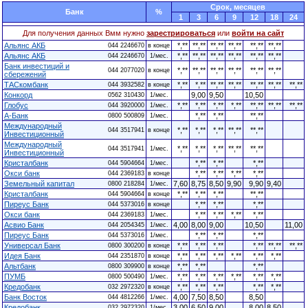
Cрок, месяцев
Банк
%
1
3
6
9
12
18
24
Для получения данных Вмм нужно
зарестрироваться
или
войти на сайт
Альянс АКБ
*,**
**,**
**,**
**,**
**,**
**,**
044 2246670
в конце
Альянс АКБ
*,**
**,**
**,**
**,**
**,**
**,**
044 2246670
1/мес.
Банк инвестиций и
*,**
**,**
**,**
**,**
**,**
**,**
044 2077020
в конце
сбережений
ТАСкомбанк
*,**
*,**
**,**
**,**
**,**
**,**
**,**
044 3932582
в конце
Конкорд
9,00
9,50
10,50
0562 310430
1/мес.
Глобус
*,**
*,**
*,**
*,**
**,**
**,**
**,**
044 3920000
1/мес.
А-Банк
*,**
*,**
**,**
0800 500809
1/мес.
Международный
*,**
*,**
*,**
**,**
**,**
044 3517941
в конце
Инвестиционный
Международный
*,**
*,**
*,**
**,**
**,**
044 3517941
1/мес.
Инвестиционный
Кристалбанк
*,**
*,**
*,**
044 5904664
1/мес.
Окси банк
*,**
*,**
*,**
*,**
044 2369183
в конце
Земельный капитал
7,60
8,75
8,50
9,90
9,90
9,40
0800 218284
1/мес.
Кристалбанк
*,**
*,**
*,**
**,**
044 5904664
в конце
Пиреус Банк
*,**
*,**
*,**
044 5373016
в конце
Окси банк
*,**
*,**
*,**
*,**
044 2369183
1/мес.
Асвио Банк
4,00
8,00
9,00
10,50
11,00
044 2054345
1/мес.
Пиреус Банк
*,**
*,**
*,**
044 5373016
1/мес.
Универсал Банк
*,**
*,**
*,**
*,**
**,**
**,**
0800 300200
в конце
Идея Банк
*,**
*,**
*,**
*,**
*,**
*,**
044 2351870
в конце
Альтбанк
*,**
*,**
*,**
0800 309900
в конце
ПУМБ
*,**
*,**
*,**
*,**
*,**
*,**
0800 500490
1/мес.
Кредобанк
*,**
*,**
*,**
*,**
*,**
032 2972320
в конце
Банк Восток
4,00
7,50
8,50
8,50
044 4812266
1/мес.
Кредобанк
3,00
6,50
9,00
8,00
8,50
032 2972320
1/мес.