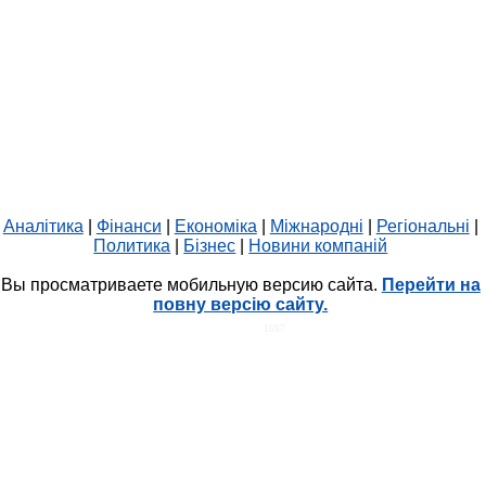
Аналітика
|
Фінанси
|
Економіка
|
Міжнародні
|
Регіональні
|
Политика
|
Бізнес
|
Новини компаній
Вы просматриваете мобильную версию сайта.
Перейти на
повну версію сайту.
HIT.UA
1697