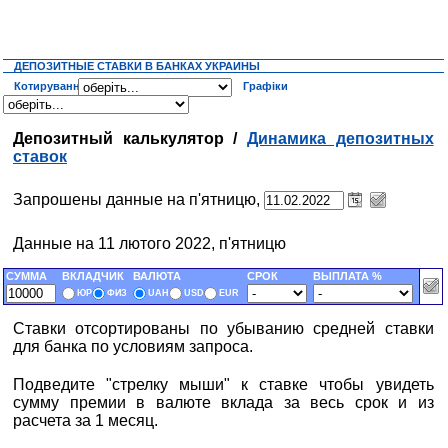
ДЕПОЗИТНЫЕ СТАВКИ В БАНКАХ УКРАИНЫ
Котирування
Графіки
Депозитный калькулятор /
Динамика депозитных
ставок
Запрошены данные на п'ятницю,
Данные на 11 лютого 2022, п'ятницю
СУММА
ВКЛАДЧИК
ВАЛЮТА
СРОК
ВЫПЛАТА %
ЮР
ФИЗ
UAH
USD
EUR
Ставки отсортированы по убыванию средней ставки
для банка по условиям запроса.
Подведите "стрелку мыши" к ставке чтобы увидеть
сумму премии в валюте вклада за весь срок и из
расчета за 1 месяц.