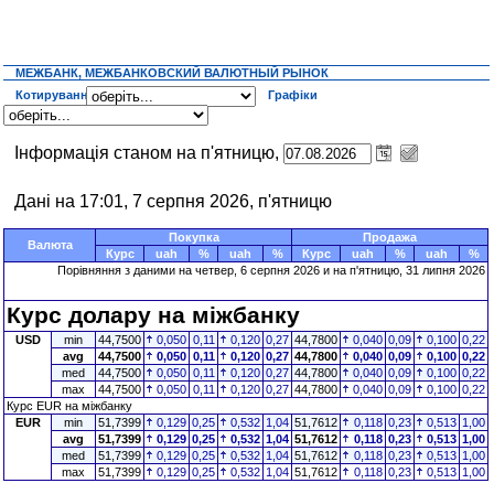
МЕЖБАНК, МЕЖБАНКОВСКИЙ ВАЛЮТНЫЙ РЫНОК
Котирування
Графіки
Інформація станом на п'ятницю,
Дані на 17:01, 7 серпня 2026, п'ятницю
Покупка
Продажа
Валюта
Курс
uah
%
uah
%
Курс
uah
%
uah
%
Порівняння з даними на четвер, 6 серпня 2026 и на п'ятницю, 31 липня 2026
Курс долару на міжбанку
USD
min
44,7500
0,050
0,11
0,120
0,27
44,7800
0,040
0,09
0,100
0,22
avg
44,7500
0,050
0,11
0,120
0,27
44,7800
0,040
0,09
0,100
0,22
med
44,7500
0,050
0,11
0,120
0,27
44,7800
0,040
0,09
0,100
0,22
max
44,7500
0,050
0,11
0,120
0,27
44,7800
0,040
0,09
0,100
0,22
Курс EUR на міжбанку
EUR
min
51,7399
0,129
0,25
0,532
1,04
51,7612
0,118
0,23
0,513
1,00
avg
51,7399
0,129
0,25
0,532
1,04
51,7612
0,118
0,23
0,513
1,00
med
51,7399
0,129
0,25
0,532
1,04
51,7612
0,118
0,23
0,513
1,00
max
51,7399
0,129
0,25
0,532
1,04
51,7612
0,118
0,23
0,513
1,00