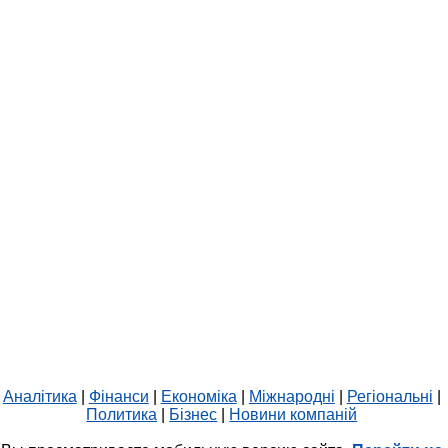
Аналітика
|
Фінанси
|
Економіка
|
Міжнародні
|
Регіональні
|
Политика
|
Бізнес
|
Новини компаній