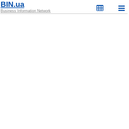
BIN.ua
Business Information Network