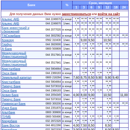
Cрок, месяцев
Банк
%
1
3
6
9
12
18
24
Для получения данных Вмм нужно
зарестрироваться
или
войти на сайт
Альянс АКБ
*,**
**,**
**,**
**,**
**,**
**,**
044 2246670
в конце
Альянс АКБ
*,**
**,**
**,**
**,**
**,**
**,**
044 2246670
1/мес.
Банк инвестиций и
*,**
**,**
**,**
**,**
**,**
**,**
044 2077020
в конце
сбережений
ТАСкомбанк
*,**
*,**
**,**
**,**
**,**
**,**
**,**
044 3932582
в конце
Конкорд
9,00
9,50
10,50
0562 310430
1/мес.
Глобус
*,**
*,**
*,**
*,**
**,**
**,**
**,**
044 3920000
1/мес.
А-Банк
*,**
*,**
**,**
0800 500809
1/мес.
Международный
*,**
*,**
*,**
**,**
**,**
044 3517941
в конце
Инвестиционный
Международный
*,**
*,**
*,**
**,**
**,**
044 3517941
1/мес.
Инвестиционный
Кристалбанк
*,**
*,**
*,**
044 5904664
1/мес.
Окси банк
*,**
*,**
*,**
*,**
044 2369183
в конце
Земельный капитал
7,60
8,75
8,50
9,90
9,90
9,40
0800 218284
1/мес.
Кристалбанк
*,**
*,**
*,**
**,**
044 5904664
в конце
Пиреус Банк
*,**
*,**
*,**
044 5373016
в конце
Окси банк
*,**
*,**
*,**
*,**
044 2369183
1/мес.
Асвио Банк
4,00
8,00
9,00
10,50
11,00
044 2054345
1/мес.
Пиреус Банк
*,**
*,**
*,**
044 5373016
1/мес.
Универсал Банк
*,**
*,**
*,**
*,**
**,**
**,**
0800 300200
в конце
Идея Банк
*,**
*,**
*,**
*,**
*,**
*,**
044 2351870
в конце
Альтбанк
*,**
*,**
*,**
0800 309900
в конце
ПУМБ
*,**
*,**
*,**
*,**
*,**
*,**
0800 500490
1/мес.
Кредобанк
*,**
*,**
*,**
*,**
*,**
032 2972320
в конце
Банк Восток
4,00
7,50
8,50
8,50
044 4812266
1/мес.
Кредобанк
3,00
6,50
9,00
8,00
8,50
032 2972320
1/мес.