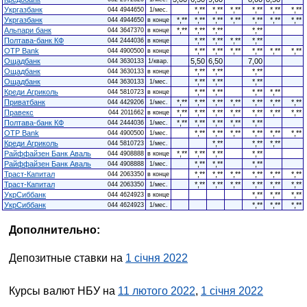
Укргазбанк
*,**
*,**
*,**
*,**
*,**
*,**
044 4944650
1/мес.
Укргазбанк
*,**
*,**
*,**
*,**
*,**
*,**
*,**
044 4944650
в конце
Альпари банк
*,**
*,**
*,**
*,**
044 3647370
в конце
Полтава-банк КФ
*,**
*,**
*,**
*,**
044 2444036
в конце
OTP Bank
*,**
*,**
*,**
*,**
*,**
*,**
044 4900500
в конце
Ощадбанк
5,50
6,50
7,00
044 3630133
1/квар.
Ощадбанк
*,**
*,**
*,**
044 3630133
в конце
Ощадбанк
*,**
*,**
*,**
044 3630133
1/мес.
Креди Агриколь
*,**
*,**
*,**
*,**
044 5810723
в конце
Приватбанк
*,**
*,**
*,**
*,**
*,**
*,**
*,**
044 4429206
1/мес.
Правекс
*,**
*,**
*,**
*,**
*,**
*,**
*,**
044 2011662
в конце
Полтава-банк КФ
*,**
*,**
*,**
*,**
*,**
044 2444036
1/мес.
OTP Bank
*,**
*,**
*,**
*,**
*,**
*,**
044 4900500
1/мес.
Креди Агриколь
*,**
*,**
*,**
044 5810723
1/мес.
Райффайзен Банк Аваль
*,**
*,**
*,**
*,**
044 4908888
в конце
Райффайзен Банк Аваль
*,**
*,**
*,**
044 4908888
1/мес.
Траст-Капитал
*,**
*,**
*,**
*,**
*,**
*,**
044 2063350
в конце
Траст-Капитал
*,**
*,**
*,**
*,**
*,**
*,**
044 2063350
1/мес.
УкрСиббанк
*,**
*,**
*,**
044 4624923
в конце
УкрСиббанк
*,**
*,**
*,**
044 4624923
1/мес.
Дополнительно:
Депозитные ставки на
1 січня 2022
Курсы валют НБУ на
11 лютого 2022
,
1 січня 2022