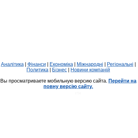
Аналітика
|
Фінанси
|
Економіка
|
Міжнародні
|
Регіональні
|
Политика
|
Бізнес
|
Новини компаній
Вы просматриваете мобильную версию сайта.
Перейти на
повну версію сайту.
HIT.UA
1750