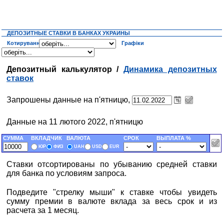
ДЕПОЗИТНЫЕ СТАВКИ В БАНКАХ УКРАИНЫ
Котирування
Графіки
Депозитный калькулятор /
Динамика депозитных
ставок
Запрошены данные на п'ятницю,
Данные на 11 лютого 2022, п'ятницю
СУММА
ВКЛАДЧИК
ВАЛЮТА
СРОК
ВЫПЛАТА %
ЮР
ФИЗ
UAH
USD
EUR
Ставки отсортированы по убыванию средней ставки
для банка по условиям запроса.
Подведите "стрелку мыши" к ставке чтобы увидеть
сумму премии в валюте вклада за весь срок и из
расчета за 1 месяц.