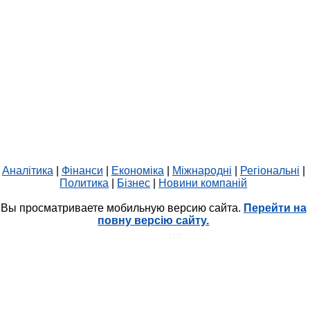
Аналітика
|
Фінанси
|
Економіка
|
Міжнародні
|
Регіональні
|
Политика
|
Бізнес
|
Новини компаній
Вы просматриваете мобильную версию сайта.
Перейти на
повну версію сайту.
HIT.UA
1172