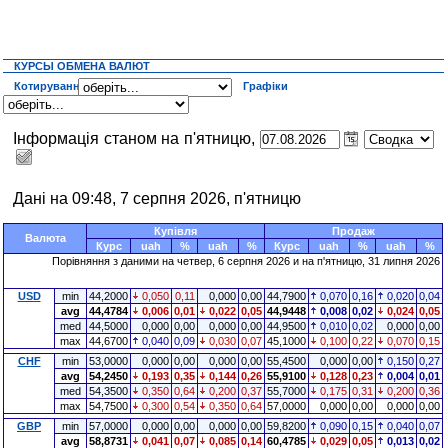
КУРСЫ ОБМЕНА ВАЛЮТ
Котирування
Графіки
Інформація станом на п'ятницю,
Дані на 09:48, 7 серпня 2026, п'ятницю
Купівля
Продаж
Валюта
Курс
uah
%
uah
%
Курс
uah
%
uah
%
Порівняння з даними на четвер, 6 серпня 2026 и на п'ятницю, 31 липня 2026
USD
min
44,2000
0,050
0,11
0,000
0,00
44,7900
0,070
0,16
0,020
0,04
avg
44,4784
0,006
0,01
0,022
0,05
44,9448
0,008
0,02
0,024
0,05
med
44,5000
0,000
0,00
0,000
0,00
44,9500
0,010
0,02
0,000
0,00
max
44,6700
0,040
0,09
0,030
0,07
45,1000
0,100
0,22
0,070
0,15
CHF
min
53,0000
0,000
0,00
0,000
0,00
55,4500
0,000
0,00
0,150
0,27
avg
54,2450
0,193
0,35
0,144
0,26
55,9100
0,128
0,23
0,004
0,01
med
54,3500
0,350
0,64
0,200
0,37
55,7000
0,175
0,31
0,200
0,36
max
54,7500
0,300
0,54
0,350
0,64
57,0000
0,000
0,00
0,000
0,00
GBP
min
57,0000
0,000
0,00
0,000
0,00
59,8200
0,090
0,15
0,040
0,07
avg
58,8731
0,041
0,07
0,085
0,14
60,4785
0,029
0,05
0,013
0,02