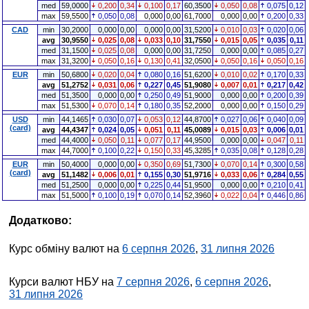
med
59,0000
0,200
0,34
0,100
0,17
60,3500
0,050
0,08
0,075
0,12
max
59,5500
0,050
0,08
0,000
0,00
61,7000
0,000
0,00
0,200
0,33
CAD
min
30,2000
0,000
0,00
0,000
0,00
31,5200
0,010
0,03
0,020
0,06
avg
30,9550
0,025
0,08
0,033
0,10
31,7550
0,015
0,05
0,035
0,11
med
31,1500
0,025
0,08
0,000
0,00
31,7250
0,000
0,00
0,085
0,27
max
31,3200
0,050
0,16
0,130
0,41
32,0500
0,050
0,16
0,050
0,16
EUR
min
50,6800
0,020
0,04
0,080
0,16
51,6200
0,010
0,02
0,170
0,33
avg
51,2752
0,031
0,06
0,227
0,45
51,9080
0,007
0,01
0,217
0,42
med
51,3500
0,000
0,00
0,250
0,49
51,9000
0,000
0,00
0,200
0,39
max
51,5300
0,070
0,14
0,180
0,35
52,2000
0,000
0,00
0,150
0,29
USD
min
44,1465
0,030
0,07
0,053
0,12
44,8700
0,027
0,06
0,040
0,09
(card)
avg
44,4347
0,024
0,05
0,051
0,11
45,0089
0,015
0,03
0,006
0,01
med
44,4000
0,050
0,11
0,077
0,17
44,9500
0,000
0,00
0,047
0,11
max
44,7000
0,100
0,22
0,150
0,33
45,3285
0,035
0,08
0,128
0,28
EUR
min
50,4000
0,000
0,00
0,350
0,69
51,7300
0,070
0,14
0,300
0,58
(card)
avg
51,1482
0,006
0,01
0,155
0,30
51,9716
0,033
0,06
0,284
0,55
med
51,2500
0,000
0,00
0,225
0,44
51,9500
0,000
0,00
0,210
0,41
max
51,5000
0,100
0,19
0,070
0,14
52,3960
0,022
0,04
0,446
0,86
Додатково:
Курс обміну валют на
6 серпня 2026
,
31 липня 2026
Курси валют НБУ на
7 серпня 2026
,
6 серпня 2026
,
31 липня 2026