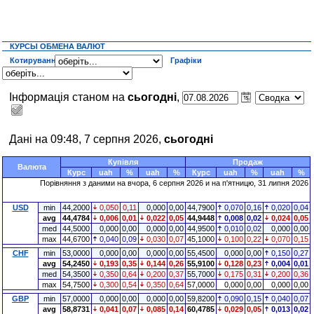
КУРСЫ ОБМЕНА ВАЛЮТ
Котирування
Графіки
Інформація станом на
сьогодні
,
Дані на 09:48, 7 серпня 2026,
сьогодні
Купівля
Продаж
Валюта
Курс
uah
%
uah
%
Курс
uah
%
uah
%
Порівняння з даними на
вчора
, 6 серпня 2026 и на п'ятницю, 31 липня 2026
USD
min
44,2000
0,050
0,11
0,000
0,00
44,7900
0,070
0,16
0,020
0,04
avg
44,4784
0,006
0,01
0,022
0,05
44,9448
0,008
0,02
0,024
0,05
med
44,5000
0,000
0,00
0,000
0,00
44,9500
0,010
0,02
0,000
0,00
max
44,6700
0,040
0,09
0,030
0,07
45,1000
0,100
0,22
0,070
0,15
CHF
min
53,0000
0,000
0,00
0,000
0,00
55,4500
0,000
0,00
0,150
0,27
avg
54,2450
0,193
0,35
0,144
0,26
55,9100
0,128
0,23
0,004
0,01
med
54,3500
0,350
0,64
0,200
0,37
55,7000
0,175
0,31
0,200
0,36
max
54,7500
0,300
0,54
0,350
0,64
57,0000
0,000
0,00
0,000
0,00
GBP
min
57,0000
0,000
0,00
0,000
0,00
59,8200
0,090
0,15
0,040
0,07
avg
58,8731
0,041
0,07
0,085
0,14
60,4785
0,029
0,05
0,013
0,02