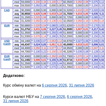
med
59,0000
0,200
0,34
0,100
0,17
60,3500
0,050
0,08
0,075
0,12
max
59,5500
0,050
0,08
0,000
0,00
61,7000
0,000
0,00
0,200
0,33
CAD
min
30,2000
0,000
0,00
0,000
0,00
31,5200
0,010
0,03
0,020
0,06
avg
30,9550
0,025
0,08
0,033
0,10
31,7550
0,015
0,05
0,035
0,11
med
31,1500
0,025
0,08
0,000
0,00
31,7250
0,000
0,00
0,085
0,27
max
31,3200
0,050
0,16
0,130
0,41
32,0500
0,050
0,16
0,050
0,16
EUR
min
50,6800
0,020
0,04
0,080
0,16
51,6200
0,010
0,02
0,170
0,33
avg
51,2752
0,031
0,06
0,227
0,45
51,9080
0,007
0,01
0,217
0,42
med
51,3500
0,000
0,00
0,250
0,49
51,9000
0,000
0,00
0,200
0,39
max
51,5300
0,070
0,14
0,180
0,35
52,2000
0,000
0,00
0,150
0,29
USD
min
44,1465
0,030
0,07
0,053
0,12
44,8700
0,027
0,06
0,040
0,09
(card)
avg
44,4347
0,024
0,05
0,051
0,11
45,0089
0,015
0,03
0,006
0,01
med
44,4000
0,050
0,11
0,077
0,17
44,9500
0,000
0,00
0,047
0,11
max
44,7000
0,100
0,22
0,150
0,33
45,3285
0,035
0,08
0,128
0,28
EUR
min
50,4000
0,000
0,00
0,350
0,69
51,7300
0,070
0,14
0,300
0,58
(card)
avg
51,1482
0,006
0,01
0,155
0,30
51,9716
0,033
0,06
0,284
0,55
med
51,2500
0,000
0,00
0,225
0,44
51,9500
0,000
0,00
0,210
0,41
max
51,5000
0,100
0,19
0,070
0,14
52,3960
0,022
0,04
0,446
0,86
Додатково:
Курс обміну валют на
6 серпня 2026
,
31 липня 2026
Курси валют НБУ на
7 серпня 2026
,
6 серпня 2026
,
31 липня 2026