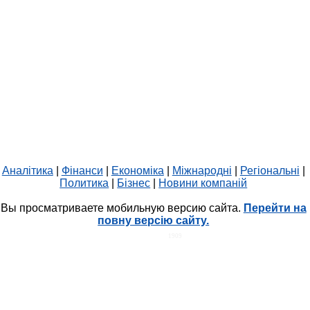
Аналітика
|
Фінанси
|
Економіка
|
Міжнародні
|
Регіональні
|
Политика
|
Бізнес
|
Новини компаній
Вы просматриваете мобильную версию сайта.
Перейти на
повну версію сайту.
HIT.UA
1909