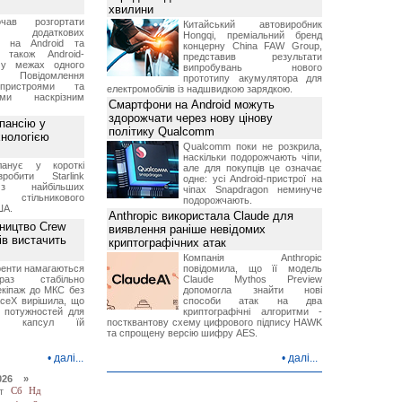
хвилини
чав розгортати
Китайський автовиробник
ку додаткових
Hongqi, преміальний бренд
в на Android та
концерну China FAW Group,
 також Android-
представив результати
 у межах одного
випробувань нового
 Повідомлення
прототипу акумулятора для
пристроями та
електромобілів із надшвидкою зарядкою.
ми наскрізним
Смартфони на Android можуть
здорожчати через нову цінову
пансію у
політику Qualcomm
хнологією
Qualcomm поки не розкрила,
наскільки подорожчають чіпи,
анує у короткі
але для покупців це означає
робити Starlink
одне: усі Android-пристрої на
 найбільших
чіпах Snapdragon неминуче
в стільникового
подорожчають.
ША.
Anthropic використала Claude для
ництво Crew
виявлення раніше невідомих
ів вистачить
криптографічних атак
Компанія Anthropic
ренти намагаються
повідомила, що її модель
аз стабільно
Claude Mythos Preview
екіпаж до МКС без
допомогла знайти нові
aceX вирішила, що
способи атак на два
 потужностей для
криптографічні алгоритми -
них капсул їй
постквантову схему цифрового підпису HAWK
та спрощену версію шифру AES.
•
далі...
•
далі...
026 »
т
Сб
Нд