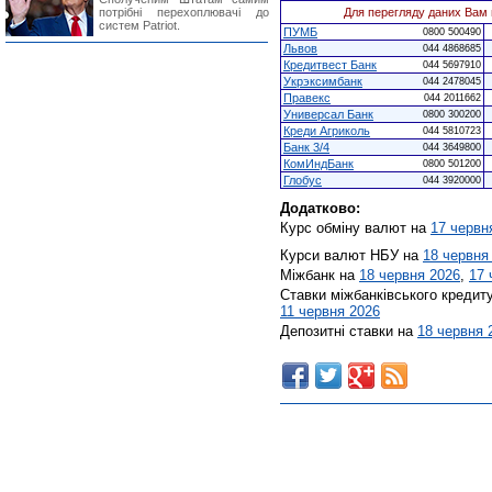
потрібні перехоплювачі до
Для перегляду даних Вам 
систем Patriot.
ПУМБ
0800 500490
Львов
044 4868685
Кредитвест Банк
044 5697910
Укрэксимбанк
044 2478045
Правекс
044 2011662
Универсал Банк
0800 300200
Креди Агриколь
044 5810723
Банк 3/4
044 3649800
КомИндБанк
0800 501200
Глобус
044 3920000
Додатково:
Курс обміну валют на
17 червн
Курси валют НБУ на
18 червня
Міжбанк на
18 червня 2026
,
17 
Ставки міжбанківського кредит
11 червня 2026
Депозитні ставки на
18 червня 