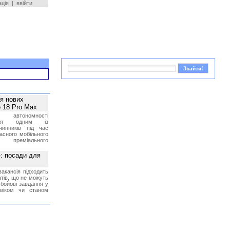
ація
|
ввійти
ея нових
 18 Pro Max
 автономності
ться одним із
чинників під час
асного мобільного
 преміального
»: посади для
акансія підходить
тів, що не можуть
бойові завдання у
 віком чи станом