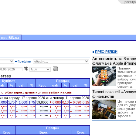
реєстр
 про BIN.ua
ПРЕС-РЕЛІЗИ
Автономність та батар
Графіки
флагманів Apple iPhone
Питання
залишає
четвер
ключових 
вибору суч
Купівля
Продаж
пристрою
uah
%
uah
%
Курс
uah
%
uah
%
сегмента.
Тилові вакансії «Азову
потрібно
зареєструватися
или
ввійти на сайт
фінансистів
и на середу, 17 червня 2026 и на четвер, 11 червня 2026
Ця тилова в
1,000
1,75
1,000
1,75
59,8000
0,080
0,13
0,090
0,15
для кандида
*,***
*,**
*,***
*,**
**,****
*,***
*,**
*,***
*,**
виконувати 
*,***
*,**
*,***
*,**
**,****
*,***
*,**
*,***
*,**
звʼязку із
*,***
*,**
*,***
*,**
**,****
*,***
*,**
*,***
*,**
здоровʼя.
Продаж
Курс
Банк
Курс