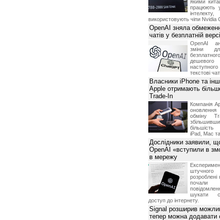
якими китай
працюють 
інтелекту
використовують чіпи Nvidia 
OpenAI зняла обмеженн
чатів у безплатній вер
OpenAI ан
зміни дл
безплатн
дешевого
наступног
текстові ча
Власники iPhone та інш
Apple отримають більш
Trade-In
Компанія Ap
оновлення
обміну T
збільшивши
більшість
iPad, Mac т
Дослідники заявили, щ
OpenAI «вступили в змо
в мережу
Експериме
штучного 
розроблені 
почали 
повідомлен
шукати с
доступ до інтернету.
Signal розширив можлив
тепер можна додавати