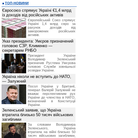
ТОП-НОВИНИ
Євросоюз спрямує Україні €1,4 млрд
із доходів від російських активів
Європейський Союз спрямує
Україні 1,4 млрд євро за
рахунок доходів від
заморожених російських
активів.
Указ президента: Умєров призначений
головою СЗР, Клименко —
секретарем РНБО
Президент України
Володимир Зеленський
призначив Pустема Умєрова
головою Служби зовнішньої
розвідки України.
Україна ніколи не вступить до НАТО,
— Залужний
Посол України у Британії,
генерал Валерій Залужний не
вважає перспективним рух
України до членства в НАТО,
визначений в Конституції
України.
Зеленський заявив, що Україна
втратила близько 50 тисяч військових
загиблими
За словами Володимира
Зеленського, Україна
втратила на війні близько 50
тисяч військових загиблими,