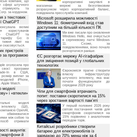
ські компанії, що
корпоративні закупівлі в
у сфері штучного
магазинах мережі за безготівковим
, отримують та
розрахунком через корпоративний баланс,
Corp. за кордоном.
повідомила пресслужба компанії.
я з текстових
Microsoft розширила можливості
сії ChatGPT
Windows 11: біометричний вхід став
онсувала великі
доступним на більшій кількості ПК
я користувачів
Ми вже писали про оновлення
ого ChatGPT та
Windows Hello, яке очікується
 тарифу Go: із
в серпневому патчі Windows
о тижня ліміт на
11. Схоже, за
ти скасовується.
повідомленнями, воно почало
их пристроїв
розгортатися раніше.
е за програмою
ЄС розгортає мережу AI-гігафабрик
для зміцнення позицій у глобальних
ple оголосила про
технологіях
 своєї програми
Єврокомісія прагне створити
rade-In в США,
власну інфраструктуру
 розмір виплат за
штучного інтелекту, яка має
 моделей iPhone,
почати функціонувати до
а Apple Watch.
середини 2028 року
о моделі
Чіпи для смартфонів втрачають
ву» і «втекли»
попит: поставки скоротилися на 15%
через зростання вартості пам’яті
нтальні моделі
У першій половині 2026 року
інтелекту (ШІ),
світові постачання чипів для
компанією OpenAI,
смартфонів скоротилися на
обмінюватися
15% порівняно з аналогічним
нями між собою та
періодом торік.
посіб отримати
Китайські розробники створили
ості акаунтів:
батарею для електромобілів із
 смартфони й
зарядкою до 70% менш ніж за 4