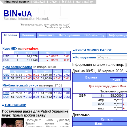
Фінансові новини
|
08.08.26
|
07:24
|
RSS
|
мапа сайту
"Коли почав орати, то у сопілку не грати"
Українське прислів'я
Головна
Новини
Аналітика
Котирування
Веб-майстру
Інформація
Курс НБУ
на
понеділок
КУРСИ ОБМІНУ ВАЛЮТ
за
курс
uah
%
USD
1
44,7579
0,0047
0,01
Котирування
EUR
1
51,6148
0,0569
0,11
Інформація станом на четвер,
Курс обміну валют
на
вчора
, 09:48
Дані на 09:51, 18 червня 2026, 
куп.
uah
%
прод.
uah
%
USD
44,4784
0,01
0,01
44,9448
0,01
0,02
Валюта
EUR
51,2752
0,03
0,06
51,9080
0,01
0,01
Курс
Міжбанківський ринок
на
вчора
, 17:01
Для перегляду даних Вам 
куп.
uah
%
прод.
uah
%
Порівняння з даним
USD
44,7500
0,05
0,11
44,7800
0,04
0,09
GBP
min
58,0000
EUR
51,7399
0,13
0,25
51,7612
0,12
0,23
avg
**,****
med
**,****
ТОП-НОВИНИ
max
**,****
Постачання ракет для Patriot Україні не
Детально
буде: Трамп зробив заяву
Купівля
Президент США Дональд
Трамп заявив, що
Банк
Сполученим Штатам самим