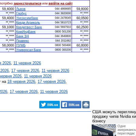
потрібно
зареєструватися
или
ввійти на сайт
59,4000
Львов
59,8000
044 4868685
**,****
Глобус
**,****
044 3920000
59,4000
Укрэксимбанк
60,0500
044 2478045
**,****
Креди Агриколь
**,****
044 5810723
59,1000
Кредитвест Банк
60,2500
044 5697910
**,****
КомИндБанк
**,****
0800 501200
**,****
Банк 3/4
**,****
044 3649800
**,****
Правекс
**,****
044 2011662
58,0000
ПУМБ
60,8000
0800 500490
**,****
Универсал Банк
**,****
0800 300200
я 2026
,
11 червня 2026
 2026
,
17 червня 2026
,
11 червня 2026
червня 2026
,
11 червня 2026
у на
18 червня 2026
,
17 червня 2026
,
2026
,
17 червня 2026
,
11 червня 2026
США можуть перегляну
продажу чипів Nvidia к
бізнесу
Одне 
американ
перегляда