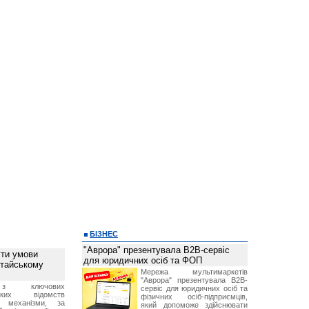
БІЗНЕС
"Аврора" презентувала B2B-сервіс
ти умови
для юридичних осіб та ФОП
итайському
Мережа мультимаркетів
"Аврора" презентувала B2B-
з ключових
сервіс для юридичних осіб та
ських відомств
фізичних осіб-підприємців,
є механізми, за
який допоможе здійснювати