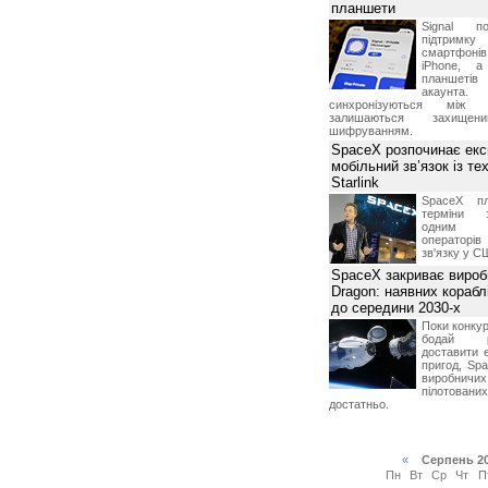
планшети
Signal по
підтрим
смартфоні
iPhone, а
планшетів
акаунта.
синхронізуються між 
залишаються захищени
шифруванням.
SpaceX розпочинає екс
мобільний зв’язок із те
Starlink
SpaceX пл
терміни з
одним з
операторі
зв'язку у С
SpaceX закриває вироб
Dragon: наявних корабл
до середини 2030-х
Поки конку
бодай р
доставити 
пригод, Sp
виробничих
пілотова
достатньо.
«
Серпень 2
Пн
Вт
Ср
Чт
П